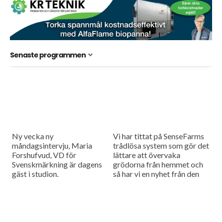
Senaste programmen
Ny vecka ny
Vi har tittat på SenseFarms
måndagsintervju, Maria
trådlösa system som gör det
Forshufvud, VD för
lättare att övervaka
Svenskmärkning är dagens
grödorna från hemmet och
gäst i studion.
så har vi en nyhet från den
nederländska
maskintillverkaren Vredo
har tagit fram...