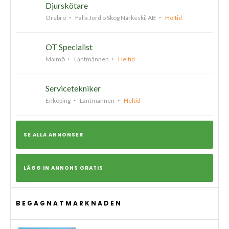
Djurskötare
Örebro
Falla Jord o Skog Närkeskil AB
Heltid
OT Specialist
Malmö
Lantmännen
Heltid
Servicetekniker
Enköping
Lantmännen
Heltid
SE ALLA ANNONSER
LÄGG IN ANNONS GRATIS
BEGAGNATMARKNADEN