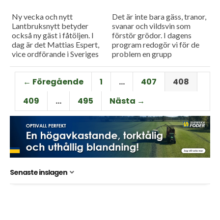
Ny vecka och nytt
Det är inte bara gäss, tranor,
Lantbruksnytt betyder
svanar och vildsvin som
också ny gäst i fåtöljen. I
förstör grödor. I dagens
dag är det Mattias Espert,
program redogör vi för de
vice ordförande i Sveriges
problem en grupp
grisföretagare, som blir
dovhjortar kan medföra.
utfrågad i
Och så finns det stora...
← Föregående
1
…
407
408
Måndagsintervjun.
409
…
495
Nästa →
Senaste inslagen