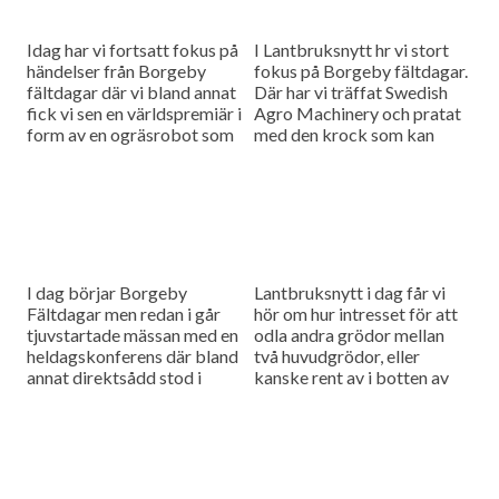
Idag har vi fortsatt fokus på
I Lantbruksnytt hr vi stort
händelser från Borgeby
fokus på Borgeby fältdagar.
fältdagar där vi bland annat
Där har vi träffat Swedish
fick vi sen en världspremiär i
Agro Machinery och pratat
form av en ogräsrobot som
med den krock som kan
kan minska användandet av
uppstå när de ska sälja
herbicider...
produkter både...
I dag börjar Borgeby
Lantbruksnytt i dag får vi
Fältdagar men redan i går
hör om hur intresset för att
tjuvstartade mässan med en
odla andra grödor mellan
heldagskonferens där bland
två huvudgrödor, eller
annat direktsådd stod i
kanske rent av i botten av
fokus. Vi ska också få svar
huvudgrödan ökar i Sverige.
på hur vi klarar...
Vi har...