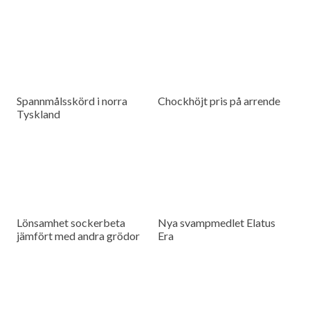
Spannmålsskörd i norra
Chockhöjt pris på arrende
Tyskland
Lönsamhet sockerbeta
Nya svampmedlet Elatus
jämfört med andra grödor
Era