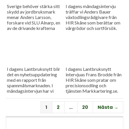
Sverige behöver stärka sitt
I dagens måndagsintervju
skydd av jordbruksmark
träffar vi Anders Bauer
menar Anders Larsson,
växtodlingsrådgivare från
forskare vid SLU Alnarp, en
HIR Skåne som berättar om
av de drivande krafterna
vårgrödor och sortförsök.
bakom föreningen Den
Goda Jorden. Idag är han på
besök i vår måndagsintervju.
Som vanligt rapporterar vi
även från
spannmålsmarknaden.
I dagens Lantbruksnytt blir
I dagens Lantbruksnytt
det en nyhetsuppdatering
intervjuas Frans Brodde från
med en rapport från
HIR Skåne som pratar om
spannmålsmarknaden. I
precisionsodling och
måndagsintervjun har vi
tjänsten Markkartering.se.
besök av Tornums förre vd
Det blir också en
Per Larsson som idag har
nyhetsuppdatering med en
1
2
…
20
Nästa →
rollen som senior advisor på
rapport från
företaget.
spannmålsmarknaden.