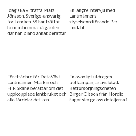
Idag ska vi träffa Mats
En längre intervju med
Jönsson, Sverige-ansvarig
Lantmännens
för Lemken. Vi har träffat
styrelseordförande Per
honom hemma på gården
Lindahl.
där han bland annat berättar
hur det är att kämpa in ett
märke på en marknad som
bitvis kan vara ganska
konservativ.
Företrädare för DataVäxt,
En ovanligt utdragen
Lantmännen Maskin och
betkampanj är avslutad.
HIR Skåne berättar om det
Betförsörjningschefen
uppkopplade lantbruket och
Birger Olsson från Nordic
alla fördelar det kan
Sugar ska ge oss detaljerna i
medföra för ökad kontroll
dagens måndagsintervju.
över såväl maskinerna som
gårdens ekonomi.