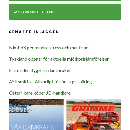
LANTBRUKSNYTT I TVN
SENASTE INLÄGGEN
NimboX ger mindre stress och mer frihet
Tyskland öppnar för aktuella mjölkprisjämförelser
Framtiden flyger in i lantbruket
ASF smitta – Allvarligt för finsk grisnäring
Österrikare köper JD-handlare