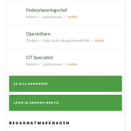
Foderplaneringschef
Malmö
Lantmännen
Heltid
Djurskötare
Örebro
Falla Jord o Skog Närkeskil AB
Heltid
OT Specialist
Malmö
Lantmännen
Heltid
SE ALLA ANNONSER
LÄGG IN ANNONS GRATIS
BEGAGNATMARKNADEN