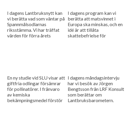
I dagens Lantbruksnytt kan
I dagens program kan vi
vi berätta vad som väntar på
berätta att matsvinnet i
Spannmålsodlarnas
Europa ska minskas, och en
riksstämma. Vi har träffat
idé är att tillåta
värden för förra årets
skattebefrielse för
stämma och pratat om vad
livsmedelsdonationer. Varje
som väntar stämmans 400
år genereras
besökare. Vi...
uppskattningsvis 88
miljoner ton matavfall och...
En ny studie vid SLU visar att
I dagens måndagsintervju
giftfria odlingar försämrar
har vi besök av Jörgen
för pollinatörer. I frånvaro
Bengtsson från LRF Konsult
av kemiska
som berättar om
bekämpningsmedel förstör
Lantbruksbarometern.
skadeinsekter blommorna
vilket gör att humlor och bin
inte besöker dem. Vi...