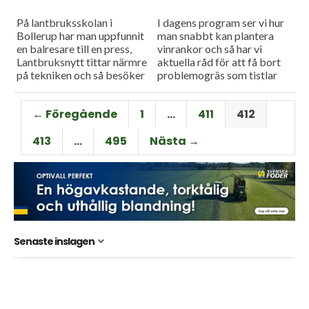
På lantbruksskolan i
I dagens program ser vi hur
Bollerup har man uppfunnit
man snabbt kan plantera
en balresare till en press,
vinrankor och så har vi
Lantbruksnytt tittar närmre
aktuella råd för att få bort
på tekniken och så besöker
problemogräs som tistlar
vi Kullahalvöns Vingård igen
och baldersbrå i
för att ta reda på om...
höstspannmålen.
← Föregående
1
…
411
412
413
…
495
Nästa →
Senaste inslagen