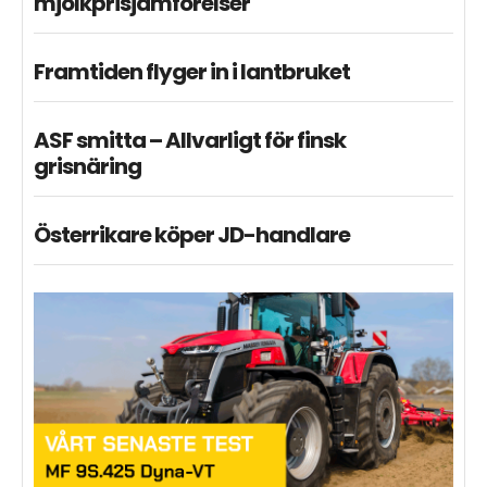
mjölkprisjämförelser
Framtiden flyger in i lantbruket
ASF smitta – Allvarligt för finsk
grisnäring
Österrikare köper JD-handlare