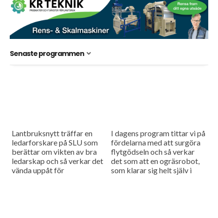
Senaste programmen
Lantbruksnytt träffar en
I dagens program tittar vi på
ledarforskare på SLU som
fördelarna med att surgöra
berättar om vikten av bra
flytgödseln och så verkar
ledarskap och så verkar det
det som att en ogräsrobot,
vända uppåt för
som klarar sig helt själv i
minknäringen efter en
fält, kan finnas på
period med låga skinnpriser.
marknaden...