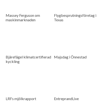
Massey Ferguson om
Flygbesprutningsföretag i
maskinmarknaden
Texas
Bjärefågel klimatcertifierad
Majsdag i Önnestad
kyckling
LRFs mjölkrapport
EntreprandLive