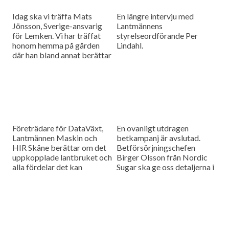
Idag ska vi träffa Mats
En längre intervju med
Jönsson, Sverige-ansvarig
Lantmännens
för Lemken. Vi har träffat
styrelseordförande Per
honom hemma på gården
Lindahl.
där han bland annat berättar
hur det är att kämpa in ett
märke på en marknad som
bitvis kan vara ganska
konservativ.
Företrädare för DataVäxt,
En ovanligt utdragen
Lantmännen Maskin och
betkampanj är avslutad.
HIR Skåne berättar om det
Betförsörjningschefen
uppkopplade lantbruket och
Birger Olsson från Nordic
alla fördelar det kan
Sugar ska ge oss detaljerna i
medföra för ökad kontroll
dagens måndagsintervju.
över såväl maskinerna som
gårdens ekonomi.