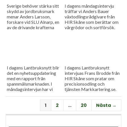
Sverige behöver stärka sitt
I dagens måndagsintervju
skydd av jordbruksmark
träffar vi Anders Bauer
menar Anders Larsson,
växtodlingsrådgivare från
forskare vid SLU Alnarp, en
HIR Skåne som berättar om
av de drivande krafterna
vårgrödor och sortförsök.
bakom föreningen Den
Goda Jorden. Idag är han på
besök i vår måndagsintervju.
Som vanligt rapporterar vi
även från
spannmålsmarknaden.
I dagens Lantbruksnytt blir
I dagens Lantbruksnytt
det en nyhetsuppdatering
intervjuas Frans Brodde från
med en rapport från
HIR Skåne som pratar om
spannmålsmarknaden. I
precisionsodling och
måndagsintervjun har vi
tjänsten Markkartering.se.
besök av Tornums förre vd
Det blir också en
Per Larsson som idag har
nyhetsuppdatering med en
1
2
…
20
Nästa →
rollen som senior advisor på
rapport från
företaget.
spannmålsmarknaden.