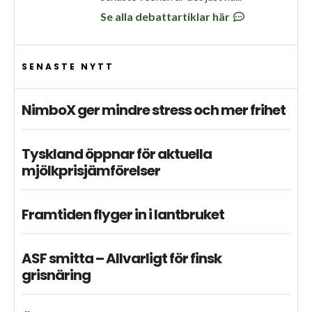
Se alla debattartiklar här
SENASTE NYTT
NimboX ger mindre stress och mer frihet
Tyskland öppnar för aktuella
mjölkprisjämförelser
Framtiden flyger in i lantbruket
ASF smitta – Allvarligt för finsk
grisnäring