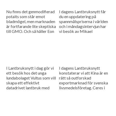
Nu finns det genmodifierad
I dagens Lantbruksnytt får
potaits som står emot
du en uppdatering på
bladmögel, men marknaden
spannmålspriserna i världen
är fortfarande lite skeptiska
och i måndagsintervjun har
till GMO. Och så håller Eon
vi besök av Mikael
på att göra det skånska
Jeppsson, spannmålschef på
samhället Simris helt
Lantmännen.
självförsörjande...
I Lantbruksnytt i dag gör vi
I dagens Lantbruksnytt
ett besök hos det unga
konstaterar vi att Kina är en
lundabolaget Vultus som vill
rätt så outforskad
skapa ett effektivt
exportmarknad för svenska
datadrivet lantbruk med
livsmedelsföretag. Ceres i
hjälp av drönarteknik. Och
Bjuv är ett svenskt bolag
nu är en av våra...
som har exporttillstånd och
lyckas de med...