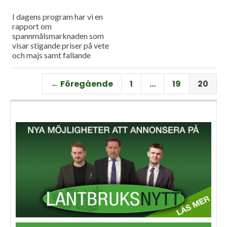
I dagens program har vi en
rapport om
spannmålsmarknaden som
visar stigande priser på vete
och majs samt fallande
priser på soja. Och så har vi
premiär för vårt
← Föregående
1
…
19
20
måndagsprogram med en
längre intervju med Erik
Stjerndahl vd för HIR Skåne,
som berättar om Borgeby
fältdagar.