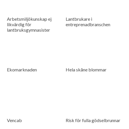
Arbetsmiljökunskap ej
Lantbrukare i
likvärdig för
entreprenadbranschen
lantbruksgymnasister
Ekomarknaden
Hela skåne blommar
Vencab
Risk för fulla gödselbrunnar