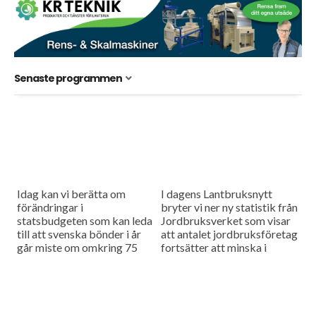
Senaste programmen
Idag kan vi berätta om
I dagens Lantbruksnytt
förändringar i
bryter vi ner ny statistik från
statsbudgeten som kan leda
Jordbruksverket som visar
till att svenska bönder i år
att antalet jordbruksföretag
går miste om omkring 75
fortsätter att minska i
miljoner kronor. Och så får
stadig takt. Vi har också
vi en rapport...
träffat en plogspecialist på
tyska Lemken...