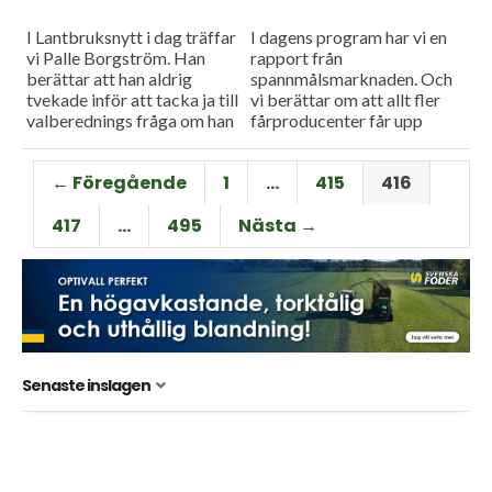
I Lantbruksnytt i dag träffar
I dagens program har vi en
vi Palle Borgström. Han
rapport från
berättar att han aldrig
spannmålsmarknaden. Och
tvekade inför att tacka ja till
vi berättar om att allt fler
valberednings fråga om han
fårproducenter får upp
ville ta över som
ögonen för att ta vara på
förbundsordförande i LRF....
sina skinn. Vi har besök...
← Föregående
1
…
415
416
417
…
495
Nästa →
Senaste inslagen