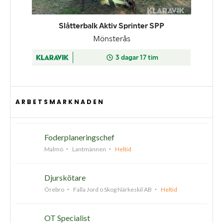
ARBETSMARKNADEN
Foderplaneringschef
Malmö
Lantmännen
Heltid
Djurskötare
Örebro
Falla Jord o Skog Närkeskil AB
Heltid
OT Specialist