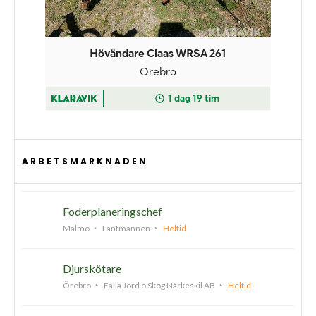
ARBETSMARKNADEN
Foderplaneringschef
Malmö
Lantmännen
Heltid
Djurskötare
Örebro
Falla Jord o Skog Närkeskil AB
Heltid