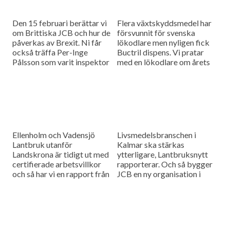
Den 15 februari berättar vi
Flera växtskyddsmedel har
om Brittiska JCB och hur de
försvunnit för svenska
påverkas av Brexit. Ni får
lökodlare men nyligen fick
också träffa Per-Inge
Buctril dispens. Vi pratar
Pålsson som varit inspektor
med en lökodlare om årets
på Trolle Ljungby i 35 år
odling. Dessutom besöker vi
men...
Sjörups traktor i Danmark
som sedan 1963...
Ellenholm och Vadensjö
Livsmedelsbranschen i
Lantbruk utanför
Kalmar ska stärkas
Landskrona är tidigt ut med
ytterligare, Lantbruksnytt
certifierade arbetsvillkor
rapporterar. Och så bygger
och så har vi en rapport från
JCB en ny organisation i
danska Plantekongressen
Sverige, vi har pratat med
om problem med gräsogräs.
deras svenska
marknadschef.