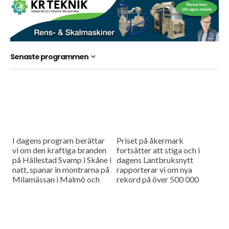
Senaste programmen
I dagens program berättar
Priset på åkermark
vi om den kraftiga branden
fortsätter att stiga och i
på Hällestad Svamp i Skåne i
dagens Lantbruksnytt
natt, spanar in montrarna på
rapporterar vi om nya
Milamässan i Malmö och
rekord på över 500 000
pratar med experter om
kronor per hektar. Och så
varför man...
har vi en första rapport
från...