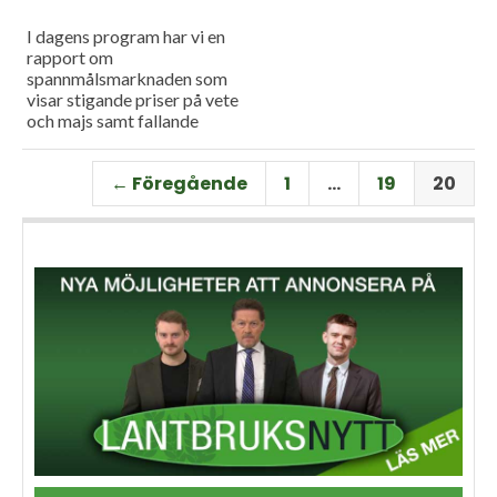
I dagens program har vi en
rapport om
spannmålsmarknaden som
visar stigande priser på vete
och majs samt fallande
priser på soja. Och så har vi
premiär för vårt
← Föregående
1
…
19
20
måndagsprogram med en
längre intervju med Erik
Stjerndahl vd för HIR Skåne,
som berättar om Borgeby
fältdagar.