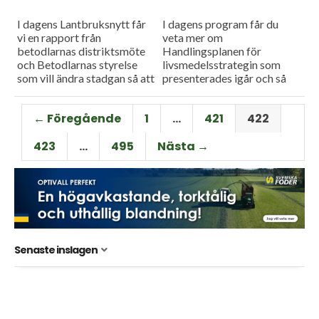
I dagens Lantbruksnytt får
I dagens program får du
vi en rapport från
veta mer om
betodlarnas distriktsmöte
Handlingsplanen för
och Betodlarnas styrelse
livsmedelsstrategin som
som vill ändra stadgan så att
presenterades igår och så
medlemmarna kommer
har vi träffat betodlare som
närmare styrelsen. Sedan
väljer bort betodling på
← Föregående
1
…
421
422
kan vi konstatera att
grund av dålig ersättning.
bönodlingen går...
Vi...
423
…
495
Nästa →
Senaste inslagen