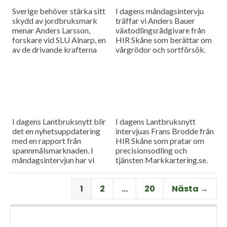
Sverige behöver stärka sitt
I dagens måndagsintervju
skydd av jordbruksmark
träffar vi Anders Bauer
menar Anders Larsson,
växtodlingsrådgivare från
forskare vid SLU Alnarp, en
HIR Skåne som berättar om
av de drivande krafterna
vårgrödor och sortförsök.
bakom föreningen Den
Goda Jorden. Idag är han på
besök i vår måndagsintervju.
Som vanligt rapporterar vi
även från
spannmålsmarknaden.
I dagens Lantbruksnytt blir
I dagens Lantbruksnytt
det en nyhetsuppdatering
intervjuas Frans Brodde från
med en rapport från
HIR Skåne som pratar om
spannmålsmarknaden. I
precisionsodling och
måndagsintervjun har vi
tjänsten Markkartering.se.
besök av Tornums förre vd
Det blir också en
Per Larsson som idag har
nyhetsuppdatering med en
1
2
…
20
Nästa →
rollen som senior advisor på
rapport från
företaget.
spannmålsmarknaden.