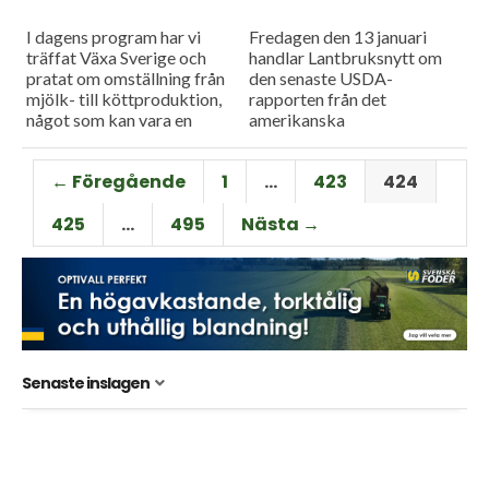
Skövde...
I dagens program har vi
Fredagen den 13 januari
träffat Växa Sverige och
handlar Lantbruksnytt om
pratat om omställning från
den senaste USDA-
mjölk- till köttproduktion,
rapporten från det
något som kan vara en
amerikanska
lönsam affär men det är
jordbruksministeriet och så
ingen självklarhet att
förklarar ICA varför endast
← Föregående
1
…
423
424
affärerna...
67 procent av deras hårdost
har svensk mjölkråvara.
425
…
495
Nästa →
Senaste inslagen