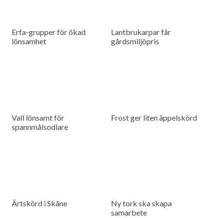
Erfa-grupper för ökad
Lantbrukarpar får
lönsamhet
gårdsmiljöpris
Vall lönsamt för
Frost ger liten äppelskörd
spannmålsodlare
Ärtskörd i Skåne
Ny tork ska skapa
samarbete