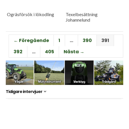
Ogräsförsök i lökodling
Texelbesättning
Johannelund
← Föregående
1
…
390
391
392
…
405
Nästa →
Tidigare intervjuer