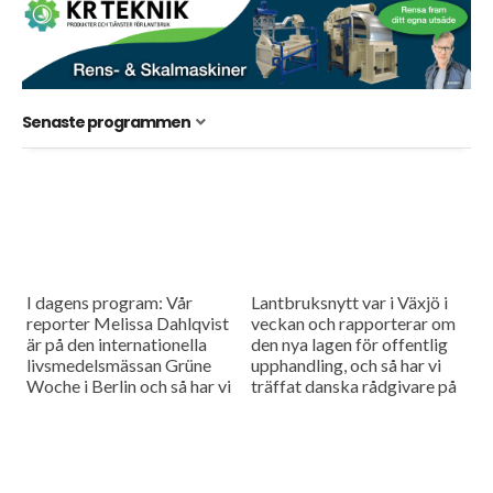
Senaste programmen
I dagens program: Vår
Lantbruksnytt var i Växjö i
reporter Melissa Dahlqvist
veckan och rapporterar om
är på den internationella
den nya lagen för offentlig
livsmedelsmässan Grüne
upphandling, och så har vi
Woche i Berlin och så har vi
träffat danska rådgivare på
en rapport om
Plantekongressen i Herning
mjölkproducenterna som
och pratat timing vid...
demonstrerade i Bryssel i
går.