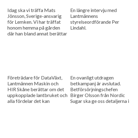
Idag ska vi träffa Mats
En längre intervju med
Jönsson, Sverige-ansvarig
Lantmännens
för Lemken. Vi har träffat
styrelseordförande Per
honom hemma på gården
Lindahl.
där han bland annat berättar
hur det är att kämpa in ett
märke på en marknad som
bitvis kan vara ganska
konservativ.
Företrädare för DataVäxt,
En ovanligt utdragen
Lantmännen Maskin och
betkampanj är avslutad.
HIR Skåne berättar om det
Betförsörjningschefen
uppkopplade lantbruket och
Birger Olsson från Nordic
alla fördelar det kan
Sugar ska ge oss detaljerna i
medföra för ökad kontroll
dagens måndagsintervju.
över såväl maskinerna som
gårdens ekonomi.