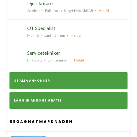
Djurskötare
Örebro
Falla Jord o Skog Närkeskil AB
Heltid
OT Specialist
Malmö
Lantmännen
Heltid
Servicetekniker
Enköping
Lantmännen
Heltid
SE ALLA ANNONSER
LÄGG IN ANNONS GRATIS
BEGAGNATMARKNADEN