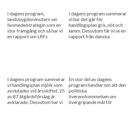
I dagens program,
I dagens program summerar
landsbygdsminsitern ser
vi hur det går för
livsmedelstrategin som en
handlingsplan gris, nöt och
stor framgång och så har vi
lamm. Dessutom får ni se en
en rapport om LRFs
rapport från danska
medlemstapp.
Plantekongres.
I dagens program summerar
En stor del av dagens
vi handlingsplan mjölk som
program handlar om att den
avslutades vid årsskiftet, 25
politiska
av 87 åtgärdsförslag är
överenskommelsen om
avklarade. Dessutom har vi
övergripande mål för
tagit reda på vad som
livsmedelsstrategin.
kommer att hända på årets...
Fortfarande är vägen till
målen oklara. Dessutom
rapporterar vi om
lantbruksdebatten i