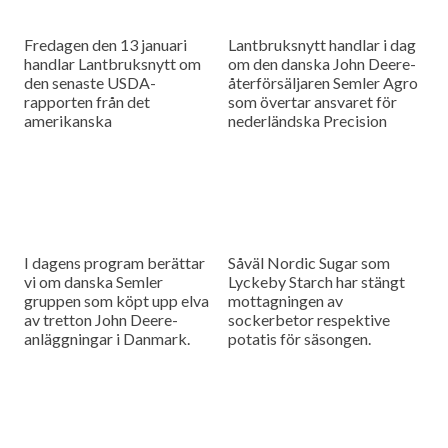
Skövde...
Fredagen den 13 januari
Lantbruksnytt handlar i dag
handlar Lantbruksnytt om
om den danska John Deere-
den senaste USDA-
återförsäljaren Semler Agro
rapporten från det
som övertar ansvaret för
amerikanska
nederländska Precision
jordbruksministeriet och så
Makers i hela Skandinavien
förklarar ICA varför endast
och så är det högsäsong för
67 procent av deras hårdost
tulpaner och antalet...
har svensk mjölkråvara.
I dagens program berättar
Såväl Nordic Sugar som
vi om danska Semler
Lyckeby Starch har stängt
gruppen som köpt upp elva
mottagningen av
av tretton John Deere-
sockerbetor respektive
anläggningar i Danmark.
potatis för säsongen.
Dessutom besöker vi det
Lantbruksnytt besöker de
gamla
båda företagen för att
Naturbruksgymnasiet
sammanfatta kampanjerna
Plönninge där Swedish Agro
och rapportera om
Machinery...
situationen inför nästa...