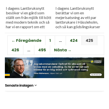
I dagens Lantbruksnytt
I dagens Lantbruksnytt
besöker vi en gård som
berättar vi om en
ställt om från mjölk till kött
mejerisatsning av ett par
med modern teknik och så
lantbrukare i Hässleholm,
har vi en rapport om ett
och så kan gödslingskurser
ökande problem med
uppdatera kunskapen för
stjälkbakterios i...
fosfor och kalium.
← Föregående
1
…
424
425
426
…
495
Nästa →
Senaste inslagen