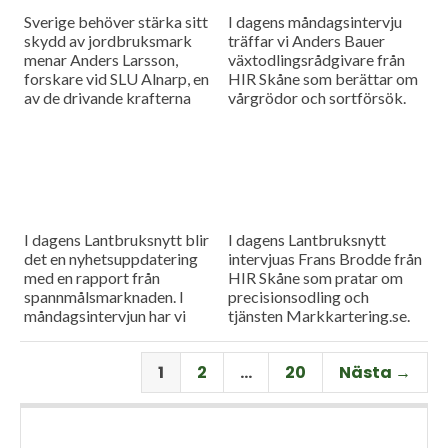
Sverige behöver stärka sitt
I dagens måndagsintervju
skydd av jordbruksmark
träffar vi Anders Bauer
menar Anders Larsson,
växtodlingsrådgivare från
forskare vid SLU Alnarp, en
HIR Skåne som berättar om
av de drivande krafterna
vårgrödor och sortförsök.
bakom föreningen Den
Goda Jorden. Idag är han på
besök i vår måndagsintervju.
Som vanligt rapporterar vi
även från
spannmålsmarknaden.
I dagens Lantbruksnytt blir
I dagens Lantbruksnytt
det en nyhetsuppdatering
intervjuas Frans Brodde från
med en rapport från
HIR Skåne som pratar om
spannmålsmarknaden. I
precisionsodling och
måndagsintervjun har vi
tjänsten Markkartering.se.
besök av Tornums förre vd
Det blir också en
Per Larsson som idag har
nyhetsuppdatering med en
1
2
…
20
Nästa →
rollen som senior advisor på
rapport från
företaget.
spannmålsmarknaden.