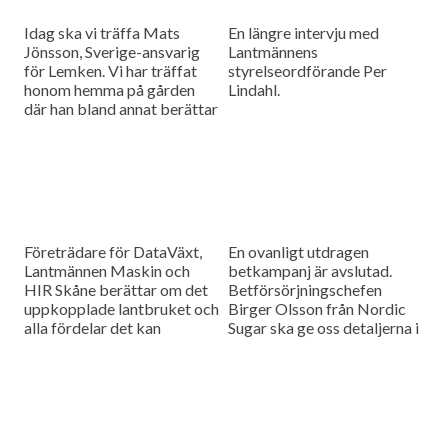
Idag ska vi träffa Mats
En längre intervju med
Jönsson, Sverige-ansvarig
Lantmännens
för Lemken. Vi har träffat
styrelseordförande Per
honom hemma på gården
Lindahl.
där han bland annat berättar
hur det är att kämpa in ett
märke på en marknad som
bitvis kan vara ganska
konservativ.
Företrädare för DataVäxt,
En ovanligt utdragen
Lantmännen Maskin och
betkampanj är avslutad.
HIR Skåne berättar om det
Betförsörjningschefen
uppkopplade lantbruket och
Birger Olsson från Nordic
alla fördelar det kan
Sugar ska ge oss detaljerna i
medföra för ökad kontroll
dagens måndagsintervju.
över såväl maskinerna som
gårdens ekonomi.