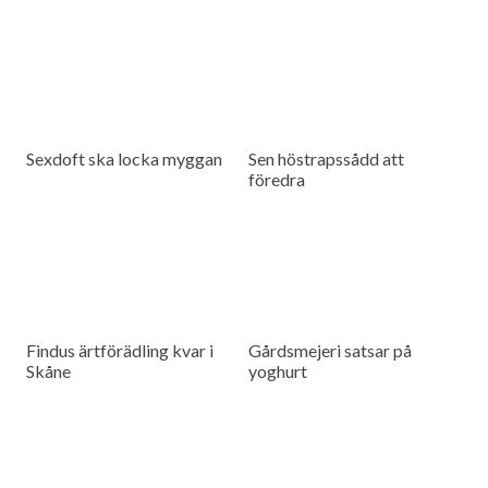
Sexdoft ska locka myggan
Sen höstrapssådd att
föredra
Findus ärtförädling kvar i
Gårdsmejeri satsar på
Skåne
yoghurt