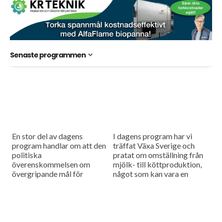
Senaste programmen
En stor del av dagens
I dagens program har vi
program handlar om att den
träffat Växa Sverige och
politiska
pratat om omställning från
överenskommelsen om
mjölk- till köttproduktion,
övergripande mål för
något som kan vara en
livsmedelsstrategin.
lönsam affär men det är
Fortfarande är vägen till
ingen självklarhet att
målen oklara. Dessutom
affärerna...
rapporterar vi om
lantbruksdebatten i