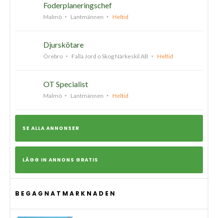
Foderplaneringschef
Malmö
Lantmännen
Heltid
Djurskötare
Örebro
Falla Jord o Skog Närkeskil AB
Heltid
OT Specialist
Malmö
Lantmännen
Heltid
SE ALLA ANNONSER
LÄGG IN ANNONS GRATIS
BEGAGNATMARKNADEN