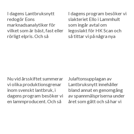
I dagens Lantbruksnytt
I dagens program besöker vi
redogör Eons
slakteriet Ello i Lammhult
marknadsanalytiker för
som ingår avtal om
vilket som är bäst, fast eller
legoslakt för HK Scan och
rörligt elpris. Och så
så tittar vi på några nya
redogör vi för när det är
lagar och regler som berör
lönsamt att proteingödsla
lantbruket.
den egna foderspannmålen.
Nu vid årsskiftet summerar
Julaftonsupplagan av
vi olika produktionsgrenar
Lantbruksnytt innehåller
inom svenskt lantbruk, i
bland annat en genomgång
dagens program besöker vi
av spannmålspriserna under
en lammproducent. Och så
året som gått och så har vi
tittar vi lite på hur priset för
besökt en mjölkgård som
majs, soja och oljeväxter...
ökat produktionen när nya
stallar tagits i drift.