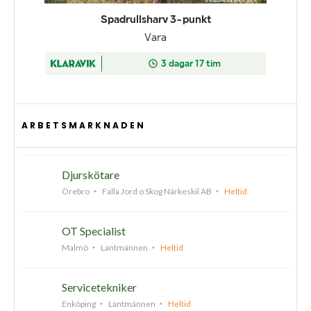
ARBETSMARKNADEN
Djurskötare
Örebro
Falla Jord o Skog Närkeskil AB
Heltid
OT Specialist
Malmö
Lantmännen
Heltid
Servicetekniker
Enköping
Lantmännen
Heltid