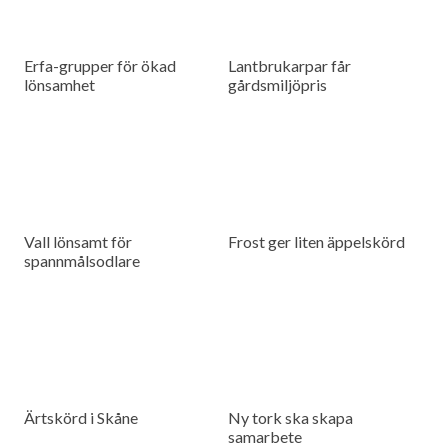
Erfa-grupper för ökad
Lantbrukarpar får
lönsamhet
gårdsmiljöpris
Vall lönsamt för
Frost ger liten äppelskörd
spannmålsodlare
Ärtskörd i Skåne
Ny tork ska skapa
samarbete