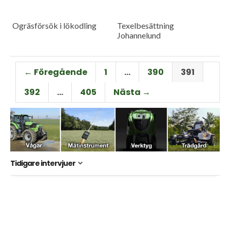
Ogräsförsök i lökodling
Texelbesättning
Johannelund
← Föregående
1
…
390
391
392
…
405
Nästa →
Tidigare intervjuer