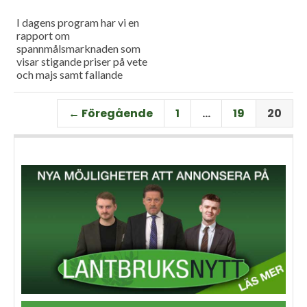
I dagens program har vi en
rapport om
spannmålsmarknaden som
visar stigande priser på vete
och majs samt fallande
priser på soja. Och så har vi
premiär för vårt
← Föregående
1
…
19
20
måndagsprogram med en
längre intervju med Erik
Stjerndahl vd för HIR Skåne,
som berättar om Borgeby
fältdagar.