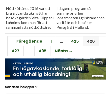
Nöttköttåret 2016 var ett
I dagens program så
bra år, Lantbruksnytt har
summerar vi hur
besökt gården Vita Klippan i
lönsamheten i grisbranschen
Laholms kommun för att
varit i år och besöker
sammanfatta nötköttsåret
Persgård i Halland.
som gått. Vi har också tittat
Dessutom berättar vi att
på hur projektet med
Lantmännens
← Föregående
1
…
425
426
biogastraktorer...
digitaliseringstjänst LM2 är
något försenad.
427
…
495
Nästa →
Senaste inslagen