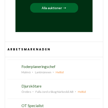
ARBETSMARKNADEN
Foderplaneringschef
Malmö
Lantmännen
Heltid
Djurskötare
Örebro
Falla Jord o Skog Närkeskil AB
Heltid
OT Specialist