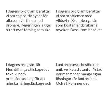
I dagens program berättar
I dagens program berättar
vi om en positiv nyhet för
vi om problemen med
alla som vill filma med
vildsvin i Kronobergs län
drönare. Regeringen lägger
som kostar lantbrukarna
nu ett nytt förslag som ska
mycket. Dessutom besöker
snabba på processen med
vi en julgransodlare och
att göra...
pratar om vad det krävs för
att odlingen...
I dagens program lär
Lantbruksnytt besöker en
Hushållningssällskapet ut
unik verkstad utanför Ystad
teknik inom
där man finner många egna
precisionsodling för att
lösningar för lantbruket.
minska näringsläckage och
Och så kommer det
övergödning. Och så ska
ytterligare en rapport från
kampanjen bliekobonde.nu
Växjö möte, denna gång
locka fler lantbrukare att
inom mjölkproduktionen.
ställa om till ekologiskt,
dom lockar...