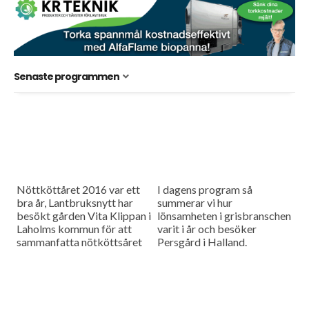
Senaste programmen
Nöttköttåret 2016 var ett
I dagens program så
bra år, Lantbruksnytt har
summerar vi hur
besökt gården Vita Klippan i
lönsamheten i grisbranschen
Laholms kommun för att
varit i år och besöker
sammanfatta nötköttsåret
Persgård i Halland.
som gått. Vi har också tittat
Dessutom berättar vi att
på hur projektet med
Lantmännens
biogastraktorer...
digitaliseringstjänst LM2 är
något försenad.