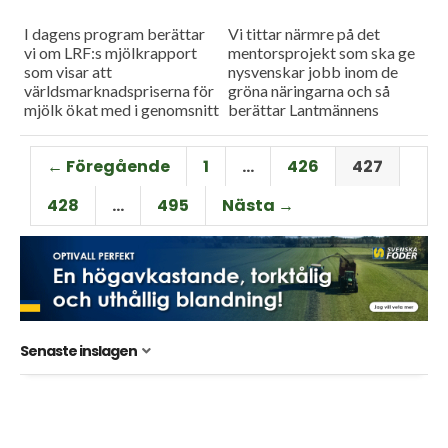
I dagens program berättar
Vi tittar närmre på det
vi om LRF:s mjölkrapport
mentorsprojekt som ska ge
som visar att
nysvenskar jobb inom de
världsmarknadspriserna för
gröna näringarna och så
mjölk ökat med i genomsnitt
berättar Lantmännens
14 procent dom senaste tre
spannmålschef Mikael
månaderna. Dessutom
Jeppson om
← Föregående
1
…
426
427
besöker vi lantbrukaren Bo
spannmålsmarknaden.
Börjesson...
428
…
495
Nästa →
Senaste inslagen