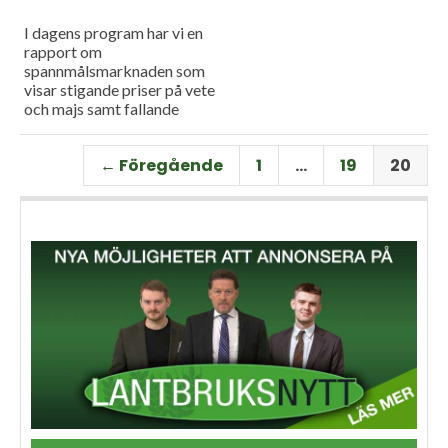
I dagens program har vi en
rapport om
spannmålsmarknaden som
visar stigande priser på vete
och majs samt fallande
priser på soja. Och så har vi
premiär för vårt
← Föregående
1
…
19
20
måndagsprogram med en
längre intervju med Erik
Stjerndahl vd för HIR Skåne,
som berättar om Borgeby
fältdagar.