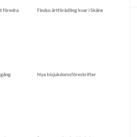
t föredra
Findus ärtförädling kvar i Skåne
l gång
Nya bisjukdomsföreskrifter