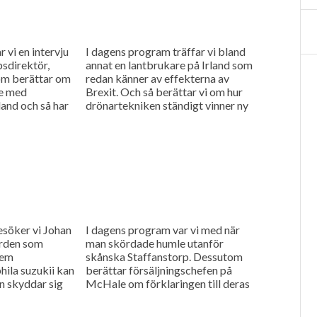
 vi en intervju
I dagens program träffar vi bland
sdirektör,
annat en lantbrukare på Irland som
som berättar om
redan känner av effekterna av
e med
Brexit. Och så berättar vi om hur
land och så har
drönartekniken ständigt vinner ny
mark inom...
söker vi Johan
I dagens program var vi med när
ården som
man skördade humle utanför
lem
skånska Staffanstorp. Dessutom
ila suzukii kan
berättar försäljningschefen på
n skyddar sig
McHale om förklaringen till deras
 Europas
framgång.
.