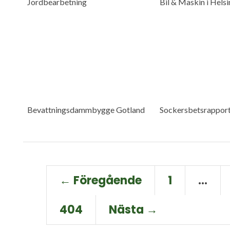
Jordbearbetning
Bil & Maskin i Hels
Bevattningsdammbygge Gotland
Sockersbetsrappor
← Föregående
1
…
404
Nästa →