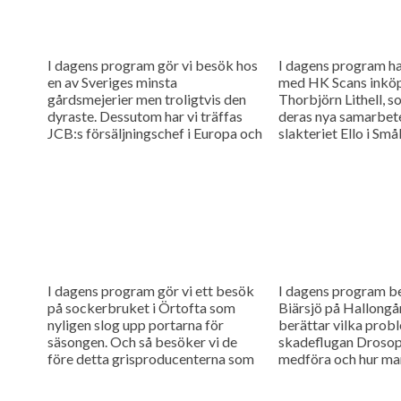
I dagens program gör vi besök hos
I dagens program har
en av Sveriges minsta
med HK Scans inköp
gårdsmejerier men troligtvis den
Thorbjörn Lithell, 
dyraste. Dessutom har vi träffas
deras nya samarbet
JCB:s försäljningschef i Europa och
slakteriet Ello i Små
pratat om framtiden. JCB Saknar...
vi pratat med...
I dagens program gör vi ett besök
I dagens program be
på sockerbruket i Örtofta som
Biärsjö på Hallong
nyligen slog upp portarna för
berättar vilka prob
säsongen. Och så besöker vi de
skadeflugan Drosoph
före detta grisproducenterna som
medföra och hur ma
sadlade om till...
mot den, och så har
jordbruksministrar..