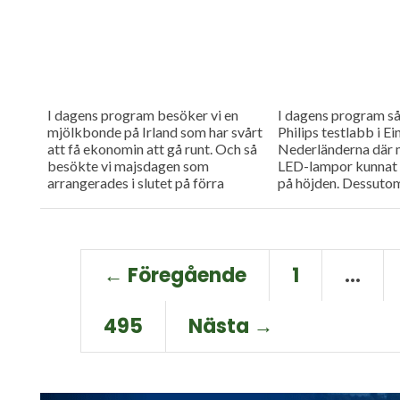
I dagens program besöker vi en
I dagens program så
mjölkbonde på Irland som har svårt
Philips testlabb i Ei
att få ekonomin att gå runt. Och så
Nederländerna där 
besökte vi majsdagen som
LED-lampor kunnat 
arrangerades i slutet på förra
på höjden. Dessuto
veckan.
Janne Kuusiniemi so
mjölkproduktion...
← Föregående
1
…
495
Nästa →