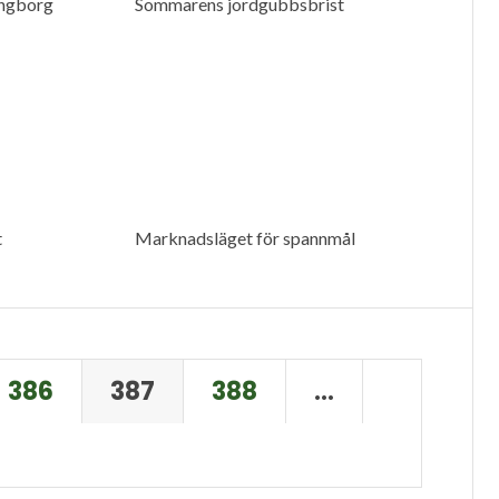
ingborg
Sommarens jordgubbsbrist
t
Marknadsläget för spannmål
386
387
388
…