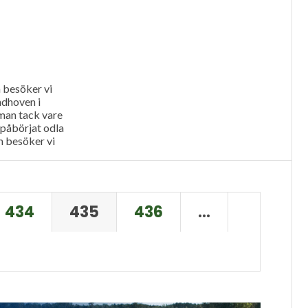
 besöker vi
ndhoven i
man tack vare
påbörjat odla
m besöker vi
m driver
434
435
436
…