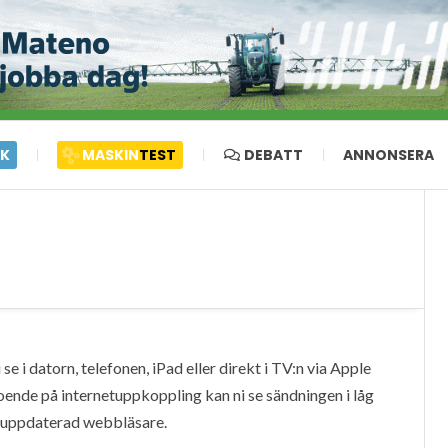
IK
MASKIN
TEST
DEBATT
ANNONSERA
e i datorn, telefonen, iPad eller direkt i TV:n via Apple
oende på internetuppkoppling kan ni se sändningen i låg
en uppdaterad webbläsare.