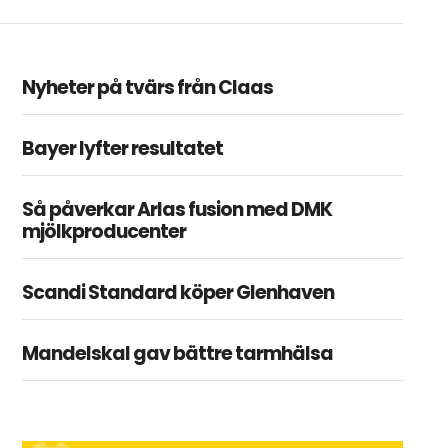
Nyheter på tvärs från Claas
Bayer lyfter resultatet
Så påverkar Arlas fusion med DMK
mjölkproducenter
Scandi Standard köper Glenhaven
Mandelskal gav bättre tarmhälsa