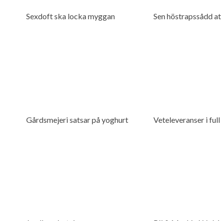
Sexdoft ska locka myggan
Sen höstrapssådd at
Gårdsmejeri satsar på yoghurt
Veteleveranser i ful