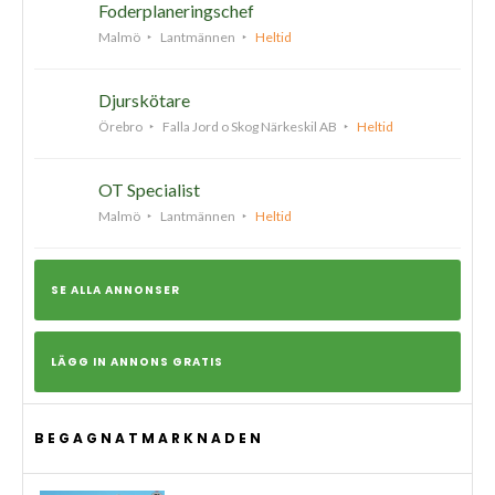
Foderplaneringschef
Malmö
Lantmännen
Heltid
Djurskötare
Örebro
Falla Jord o Skog Närkeskil AB
Heltid
OT Specialist
Malmö
Lantmännen
Heltid
SE ALLA ANNONSER
LÄGG IN ANNONS GRATIS
BEGAGNATMARKNADEN