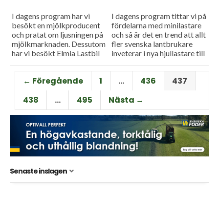
I dagens program har vi
I dagens program tittar vi på
besökt en mjölkproducent
fördelarna med minilastare
och pratat om ljusningen på
och så är det en trend att allt
mjölkmarknaden. Dessutom
fler svenska lantbrukare
har vi besökt Elmia Lastbil
inveterar i nya hjullastare till
och spanat in intressanta
sina gårdar.
maskinnyheter som passar
← Föregående
1
…
436
437
lantbruket.
438
…
495
Nästa →
Senaste inslagen