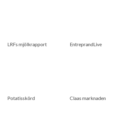
LRFs mjölkrapport
EntreprandLive
Potatisskörd
Claas marknaden