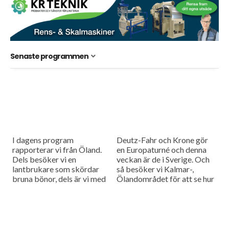
Senaste programmen
I dagens program
Deutz-Fahr och Krone gör
rapporterar vi från Öland.
en Europaturné och denna
Dels besöker vi en
veckan är de i Sverige. Och
lantbrukare som skördar
så besöker vi Kalmar-,
bruna bönor, dels är vi med
Ölandområdet för att se hur
när man med hjälp av
skörden blev där i år.
helikopter letar nya
grundvattenförekomster
på...