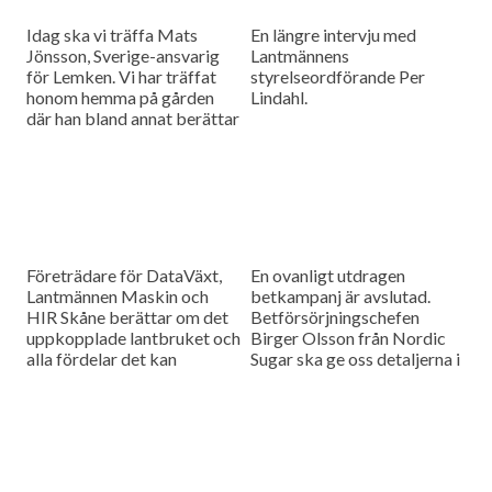
Idag ska vi träffa Mats
En längre intervju med
Jönsson, Sverige-ansvarig
Lantmännens
för Lemken. Vi har träffat
styrelseordförande Per
honom hemma på gården
Lindahl.
där han bland annat berättar
hur det är att kämpa in ett
märke på en marknad som
bitvis kan vara ganska
konservativ.
Företrädare för DataVäxt,
En ovanligt utdragen
Lantmännen Maskin och
betkampanj är avslutad.
HIR Skåne berättar om det
Betförsörjningschefen
uppkopplade lantbruket och
Birger Olsson från Nordic
alla fördelar det kan
Sugar ska ge oss detaljerna i
medföra för ökad kontroll
dagens måndagsintervju.
över såväl maskinerna som
gårdens ekonomi.