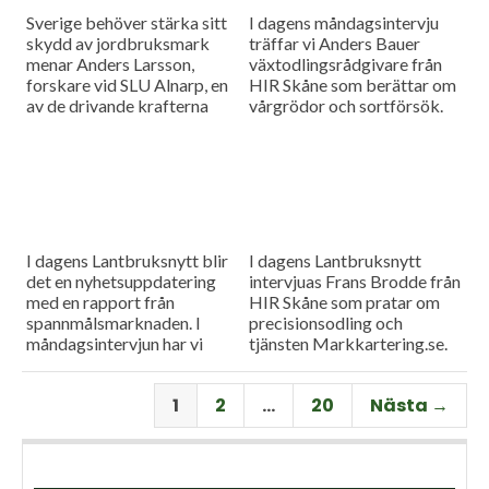
Sverige behöver stärka sitt
I dagens måndagsintervju
skydd av jordbruksmark
träffar vi Anders Bauer
menar Anders Larsson,
växtodlingsrådgivare från
forskare vid SLU Alnarp, en
HIR Skåne som berättar om
av de drivande krafterna
vårgrödor och sortförsök.
bakom föreningen Den
Goda Jorden. Idag är han på
besök i vår måndagsintervju.
Som vanligt rapporterar vi
även från
spannmålsmarknaden.
I dagens Lantbruksnytt blir
I dagens Lantbruksnytt
det en nyhetsuppdatering
intervjuas Frans Brodde från
med en rapport från
HIR Skåne som pratar om
spannmålsmarknaden. I
precisionsodling och
måndagsintervjun har vi
tjänsten Markkartering.se.
besök av Tornums förre vd
Det blir också en
Per Larsson som idag har
nyhetsuppdatering med en
1
2
…
20
Nästa →
rollen som senior advisor på
rapport från
företaget.
spannmålsmarknaden.