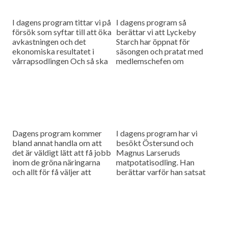
I dagens program tittar vi på
I dagens program så
försök som syftar till att öka
berättar vi att Lyckeby
avkastningen och det
Starch har öppnat för
ekonomiska resultatet i
säsongen och pratat med
vårrapsodlingen Och så ska
medlemschefen om
Lantmännen minska sin
förväntningarna inför
klimatpåverkan,
säsongen. Dessutom har vi
Lantbruksnytt berättar hur.
varit i Danmark och kollat
in...
Dagens program kommer
I dagens program har vi
bland annat handla om att
besökt Östersund och
det är väldigt lätt att få jobb
Magnus Larseruds
inom de gröna näringarna
matpotatisodling. Han
och allt för få väljer att
berättar varför han satsat
vidareutbilda sig. Och så
på just matpotatis.
börjar...
Dessutom rapporterar vi om
Arlas halvårsrapport.