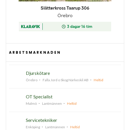
ARBETSMARKNADEN
Djurskötare
Örebro
Falla Jord o Skog Närkeskil AB
Heltid
OT Specialist
Malmö
Lantmännen
Heltid
Servicetekniker
Enköping
Lantmännen
Heltid