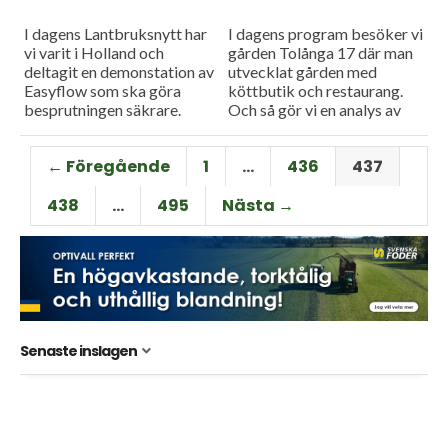
I dagens Lantbruksnytt har
I dagens program besöker vi
vi varit i Holland och
gården Tolånga 17 där man
deltagit en demonstation av
utvecklat gården med
Easyflow som ska göra
köttbutik och restaurang.
besprutningen säkrare.
Och så gör vi en analys av
Dessutom har vi besökt
grismarknaden i Sverige och
grönsaksodlaren Per
i världen.
← Föregående
1
…
436
437
Modigs gård där man utför...
438
…
495
Nästa →
Senaste inslagen