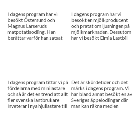
I dagens program har vi
I dagens program har vi
besökt Östersund och
besökt en mjölkproducent
Magnus Larseruds
och pratat om ljusningen på
matpotatisodling. Han
mjölkmarknaden. Dessutom
berättar varför han satsat
har vi besökt Elmia Lastbil
på just matpotatis.
och spanat in intressanta
Dessutom rapporterar vi om
maskinnyheter som passar
Arlas halvårsrapport.
lantbruket.
I dagens program tittar vi på
Det är skördetider och det
fördelarna med minilastare
märks i dagens program. Vi
och så är det en trend att allt
har bland annat besökt en av
fler svenska lantbrukare
Sveriges äppelodlingar där
inveterar i nya hjullastare till
man kan räkna med en
sina gårdar.
rekordskörd. Och så har
Anders Niléhn...