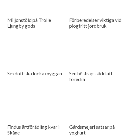
Miljonstöld på Trolle
Förberedelser viktiga vid
Ljungby gods
plogfritt jordbruk
Sexdoft ska locka myggan
Sen höstrapssådd att
föredra
Findus ärtförädling kvar i
Gårdsmejeri satsar på
Skåne
yoghurt