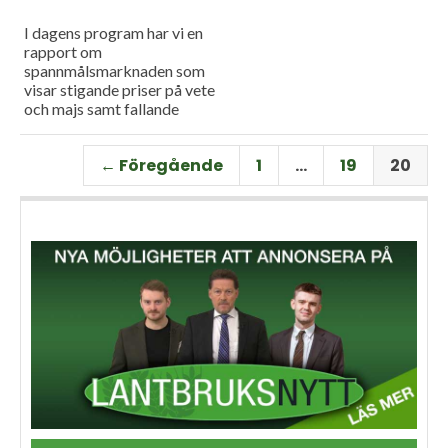
I dagens program har vi en
rapport om
spannmålsmarknaden som
visar stigande priser på vete
och majs samt fallande
priser på soja. Och så har vi
premiär för vårt
← Föregående
1
…
19
20
måndagsprogram med en
längre intervju med Erik
Stjerndahl vd för HIR Skåne,
som berättar om Borgeby
fältdagar.