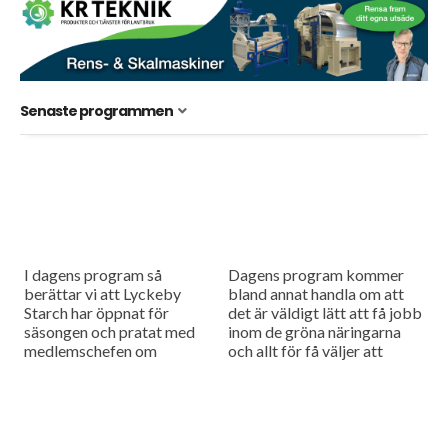
Senaste programmen
I dagens program så
Dagens program kommer
berättar vi att Lyckeby
bland annat handla om att
Starch har öppnat för
det är väldigt lätt att få jobb
säsongen och pratat med
inom de gröna näringarna
medlemschefen om
och allt för få väljer att
förväntningarna inför
vidareutbilda sig. Och så
säsongen. Dessutom har vi
börjar...
varit i Danmark och kollat
in...