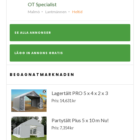
OT Specialist
Malmö
Lantmännen
Heltid
SE ALLA ANNONSER
LÄGG IN ANNONS GRATIS
BEGAGNATMARKNADEN
Lagertält PRO 5 x 4 x 2 x 3
Pris: 14,631 kr
Partytält Plus 5 x 10 m Nu!
Pris: 7,354 kr