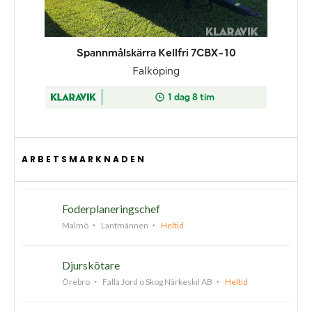
ARBETSMARKNADEN
Foderplaneringschef
Malmö
Lantmännen
Heltid
Djurskötare
Örebro
Falla Jord o Skog Närkeskil AB
Heltid