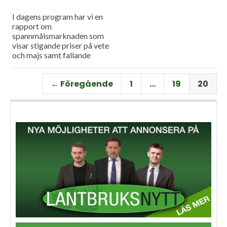
I dagens program har vi en
rapport om
spannmålsmarknaden som
visar stigande priser på vete
och majs samt fallande
priser på soja. Och så har vi
premiär för vårt
← Föregående
1
…
19
20
måndagsprogram med en
längre intervju med Erik
Stjerndahl vd för HIR Skåne,
som berättar om Borgeby
fältdagar.