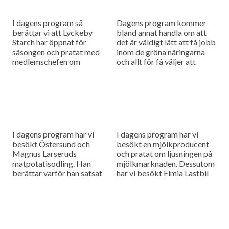
I dagens program så
Dagens program kommer
berättar vi att Lyckeby
bland annat handla om att
Starch har öppnat för
det är väldigt lätt att få jobb
säsongen och pratat med
inom de gröna näringarna
medlemschefen om
och allt för få väljer att
förväntningarna inför
vidareutbilda sig. Och så
säsongen. Dessutom har vi
börjar...
varit i Danmark och kollat
in...
I dagens program har vi
I dagens program har vi
besökt Östersund och
besökt en mjölkproducent
Magnus Larseruds
och pratat om ljusningen på
matpotatisodling. Han
mjölkmarknaden. Dessutom
berättar varför han satsat
har vi besökt Elmia Lastbil
på just matpotatis.
och spanat in intressanta
Dessutom rapporterar vi om
maskinnyheter som passar
Arlas halvårsrapport.
lantbruket.