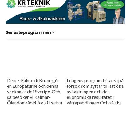
Senaste programmen
Deutz-Fahr och Krone gör
I dagens program tittar vi på
en Europaturné och denna
försök som syftar till att öka
veckan är de i Sverige. Och
avkastningen och det
så besöker vi Kalmar-,
ekonomiska resultatet i
Ölandområdet för att se hur
vårrapsodlingen Och så ska
skörden blev där i år.
Lantmännen minska sin
klimatpåverkan,
Lantbruksnytt berättar hur.