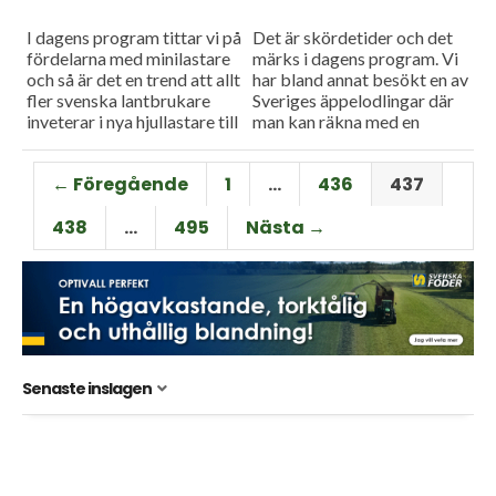
I dagens program tittar vi på
Det är skördetider och det
fördelarna med minilastare
märks i dagens program. Vi
och så är det en trend att allt
har bland annat besökt en av
fler svenska lantbrukare
Sveriges äppelodlingar där
inveterar i nya hjullastare till
man kan räkna med en
sina gårdar.
rekordskörd. Och så har
Anders Niléhn...
← Föregående
1
…
436
437
438
…
495
Nästa →
Senaste inslagen