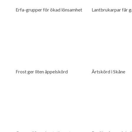
Erfa-grupper för ökad lönsamhet
Lantbrukarpar får g
Frost ger liten äppelskörd
Ärtskörd i Skåne