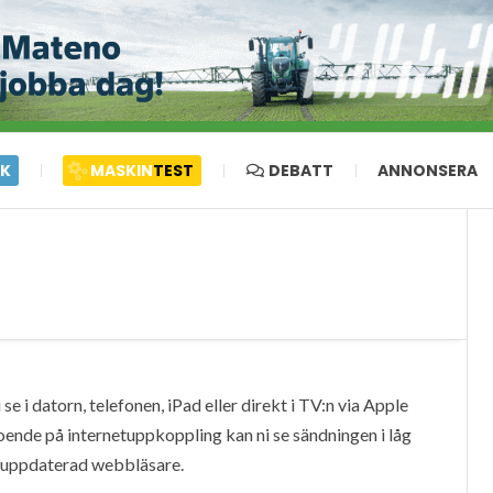
IK
MASKIN
TEST
DEBATT
ANNONSERA
e i datorn, telefonen, iPad eller direkt i TV:n via Apple
oende på internetuppkoppling kan ni se sändningen i låg
en uppdaterad webbläsare.