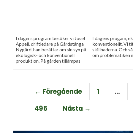
I dagens program besöker vi Josef
I dagens progam, ek
Appell, driftledare på Gårdstånga
konventionellt. Vi ti
Nygård, han berättar om sin syn på
skillnaderna. Och så 
ekologisk- och konventionell
om problematiken 
produktion. På gården tillämpas
båda systemen. Och så har vi...
← Föregående
1
…
495
Nästa →