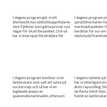
I dagens program gör vi ett
I dagens program pr
återbesök hos nötköttsuppfödaren
spruttillverkaren H
Jens Fjelkner som gärna provar nya
marknadsandelen i S
vägar för ökad lönsamhet. Och så
berättar för oss om 
har vi intervjuat företrädare för
växtskydd framöver.
Kverneland som berättar om...
veta mer...
I dagens program besöker vi en
I dagens nyheter på
lantbrukare som valt att satsa på
har vi ytterligare e
sockermajs och så har vi en
årets rapsodling. Sk
ingående analys av
de flesta blivit liten
spannmålsmarknaden, eftersom
funnit en lantbruka
det kommit en ny USDA-rapport.
bemästra problemen