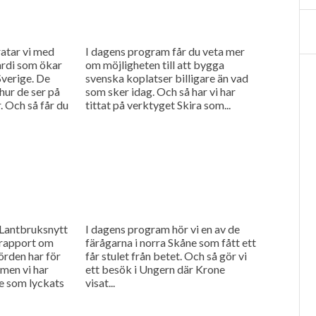
atar vi med
I dagens program får du veta mer
ardi som ökar
om möjligheten till att bygga
verige. De
svenska koplatser billigare än vad
hur de ser på
som sker idag. Och så har vi har
 Och så får du
tittat på verktyget Skira som...
 Lantbruksnytt
I dagens program hör vi en av de
n rapport om
färågarna i norra Skåne som fått ett
örden har för
får stulet från betet. Och så gör vi
, men vi har
ett besök i Ungern där Krone
re som lyckats
visat...
...