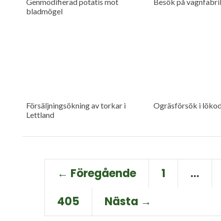
Genmodifierad potatis mot
Besök på vagnfabri
bladmögel
Försäljningsökning av torkar i
Ogräsförsök i lökod
Lettland
← Föregående
1
…
405
Nästa →