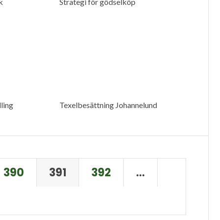
k
Strategi för gödselköp
ling
Texelbesättning Johannelund
390
391
392
…