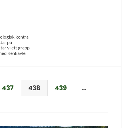
ologisk kontra
ttar på
tar vi ett grepp
med Renkavle.
437
438
439
…