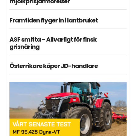
mjölkprisjämförelser
Framtiden flyger in i lantbruket
ASF smitta – Allvarligt för finsk
grisnäring
Österrikare köper JD-handlare