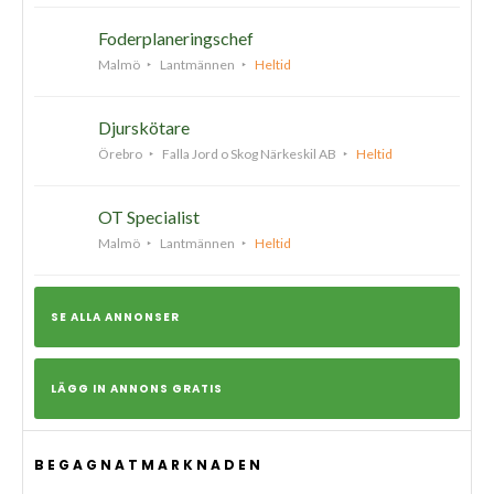
Foderplaneringschef
Malmö
Lantmännen
Heltid
Djurskötare
Örebro
Falla Jord o Skog Närkeskil AB
Heltid
OT Specialist
Malmö
Lantmännen
Heltid
SE ALLA ANNONSER
LÄGG IN ANNONS GRATIS
BEGAGNATMARKNADEN