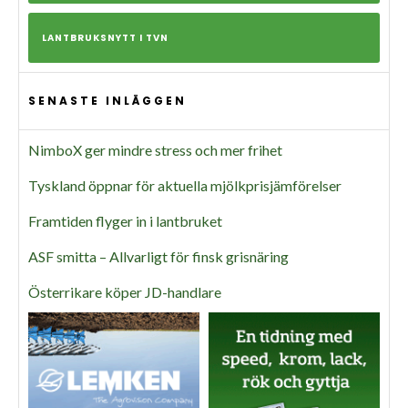
LANTBRUKSNYTT I TVN
SENASTE INLÄGGEN
NimboX ger mindre stress och mer frihet
Tyskland öppnar för aktuella mjölkprisjämförelser
Framtiden flyger in i lantbruket
ASF smitta – Allvarligt för finsk grisnäring
Österrikare köper JD-handlare