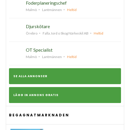
Foderplaneringschef
Malmö
Lantmännen
Heltid
Djurskötare
Örebro
Falla Jord o Skog Närkeskil AB
Heltid
OT Specialist
Malmö
Lantmännen
Heltid
SE ALLA ANNONSER
LÄGG IN ANNONS GRATIS
BEGAGNATMARKNADEN