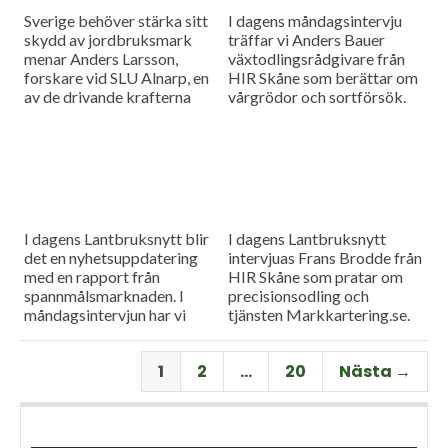
Sverige behöver stärka sitt
I dagens måndagsintervju
skydd av jordbruksmark
träffar vi Anders Bauer
menar Anders Larsson,
växtodlingsrådgivare från
forskare vid SLU Alnarp, en
HIR Skåne som berättar om
av de drivande krafterna
vårgrödor och sortförsök.
bakom föreningen Den
Goda Jorden. Idag är han på
besök i vår måndagsintervju.
Som vanligt rapporterar vi
även från
spannmålsmarknaden.
I dagens Lantbruksnytt blir
I dagens Lantbruksnytt
det en nyhetsuppdatering
intervjuas Frans Brodde från
med en rapport från
HIR Skåne som pratar om
spannmålsmarknaden. I
precisionsodling och
måndagsintervjun har vi
tjänsten Markkartering.se.
besök av Tornums förre vd
Det blir också en
Per Larsson som idag har
nyhetsuppdatering med en
1
2
…
20
Nästa →
rollen som senior advisor på
rapport från
företaget.
spannmålsmarknaden.