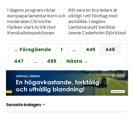
I dagens program riktar
Att vara en bra ledare är
europaparlamentarikern och
viktigt i ett företag med
moderaten Christofer
anställda. I dagens
Fjellner stark kritik mot
Lantbruksnytt berättar
Kemikalieinspektionen
Jennie Cederholm Björklund
eftersom han anser att
om sin bok Ledarpraktikan.
myndigheten inte följer EU:s
Och så rapporterar vi
← Föregående
1
…
445
446
lagar regler när det gäller
ytterligare från upptakten...
växtskyddsmedlet Stomp.
447
…
495
Nästa →
Dessutom kollar...
Senaste inslagen