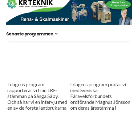
Senaste programmen
I dagens program
I dagens program pratar vi
rapporterar vi från LRF-
med Svenska
stämman på Sånga Säby.
Fåravelsförbundets
Och så har vi en intervju med
ordförande Magnus Jönsson
en av de första lantbrukarna
om deras årsstämma i
som byggde egen
fredags. Dessutom berättar
biogasanläggning på sin
vi om att många motioner på
gård för...
LRF:s riksförbundsstämma
handlar om viltfrågor. Vi...