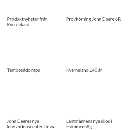
Produktnyheter från
Provkörning John Deere 6R
Kverneland
Temposådd raps
Kverneland 140 år
John Deeres nya
Lantmännens nya silos i
innovationscenter i Iowa
Hammenhög