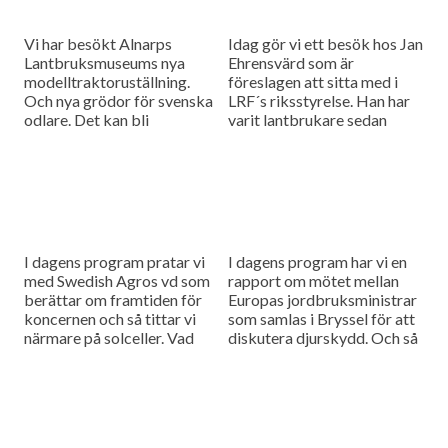
Vi har besökt Alnarps
Idag gör vi ett besök hos Jan
Lantbruksmuseums nya
Ehrensvärd som är
modelltraktoruställning.
föreslagen att sitta med i
Och nya grödor för svenska
LRF´s riksstyrelse. Han har
odlare. Det kan bli
varit lantbrukare sedan
verklighet när HIR Skåne tar
2009 men hoppas kunna
hjälp av en agronom från
tillföra lite nya tankar...
Syrien för att kartlägga...
I dagens program pratar vi
I dagens program har vi en
med Swedish Agros vd som
rapport om mötet mellan
berättar om framtiden för
Europas jordbruksministrar
koncernen och så tittar vi
som samlas i Bryssel för att
närmare på solceller. Vad
diskutera djurskydd. Och så
ska man egentligen tänka på
har vi en intervju med
innan man...
Margareta Dahlberg som...