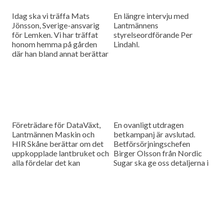
Idag ska vi träffa Mats
En längre intervju med
Jönsson, Sverige-ansvarig
Lantmännens
för Lemken. Vi har träffat
styrelseordförande Per
honom hemma på gården
Lindahl.
där han bland annat berättar
hur det är att kämpa in ett
märke på en marknad som
bitvis kan vara ganska
konservativ.
Företrädare för DataVäxt,
En ovanligt utdragen
Lantmännen Maskin och
betkampanj är avslutad.
HIR Skåne berättar om det
Betförsörjningschefen
uppkopplade lantbruket och
Birger Olsson från Nordic
alla fördelar det kan
Sugar ska ge oss detaljerna i
medföra för ökad kontroll
dagens måndagsintervju.
över såväl maskinerna som
gårdens ekonomi.