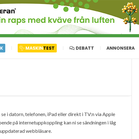
IK
MASKIN
TEST
DEBATT
ANNONSERA
e i datorn, telefonen, iPad eller direkt i TV:n via Apple
oende på internetuppkoppling kan ni se sändningen i låg
en uppdaterad webbläsare.