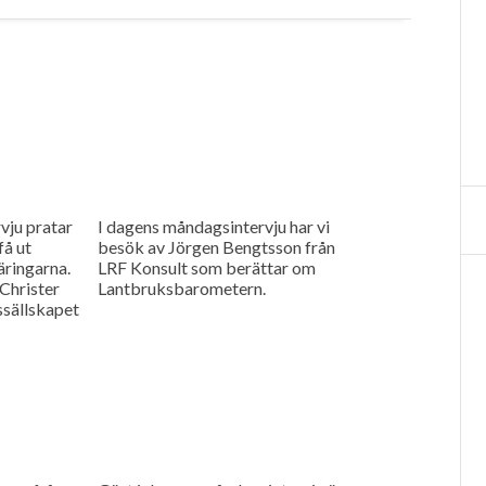
vju pratar
I dagens måndagsintervju har vi
få ut
besök av Jörgen Bengtsson från
äringarna.
LRF Konsult som berättar om
Christer
Lantbruksbarometern.
ssällskapet
sprojekt i
d