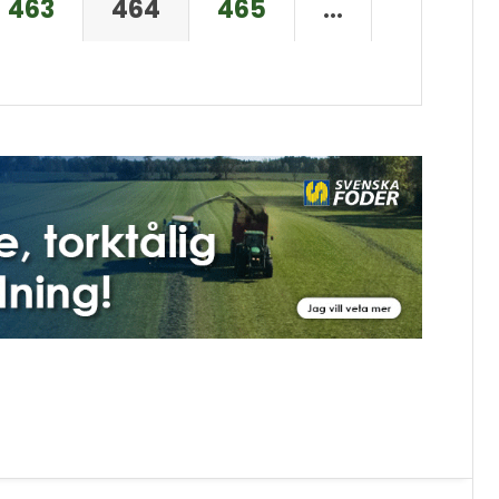
463
464
465
…