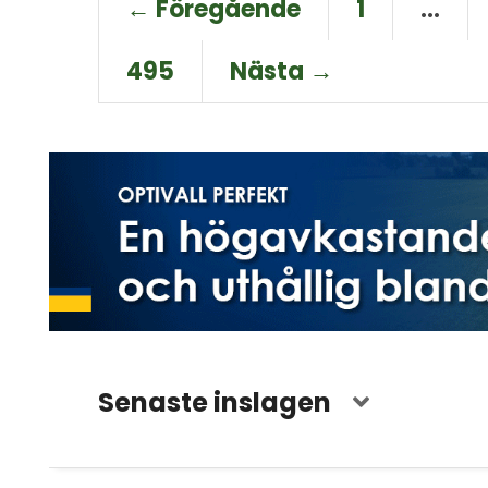
← Föregående
1
…
495
Nästa →
Senaste inslagen