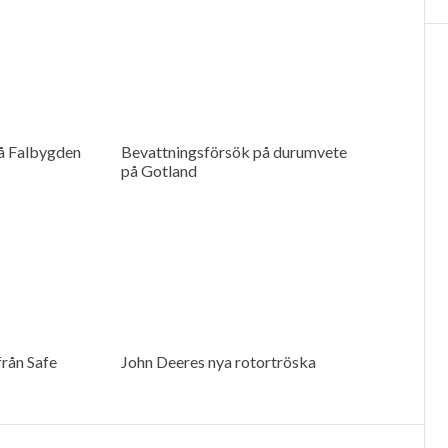
å Falbygden
Bevattningsförsök på durumvete
på Gotland
rån Safe
John Deeres nya rotortröska