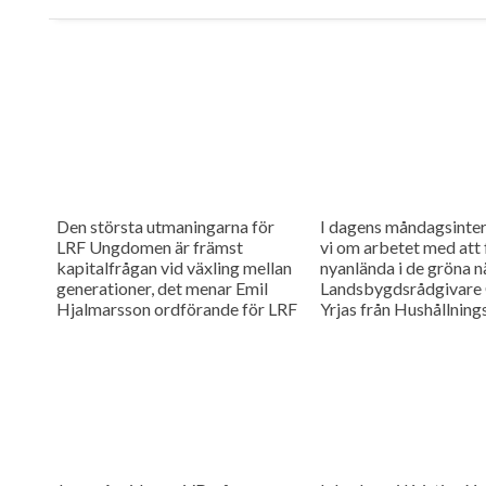
Den största utmaningarna för
I dagens måndagsinter
LRF Ungdomen är främst
vi om arbetet med att 
kapitalfrågan vid växling mellan
nyanlända i de gröna n
generationer, det menar Emil
Landsbygdsrådgivare 
Hjalmarsson ordförande för LRF
Yrjas från Hushållning
Ungdomen Skåne som är gäst i
berättar om matchning
vår måndagsintervju.
Skåne i samarbete me
Arbetsförmedlingen.