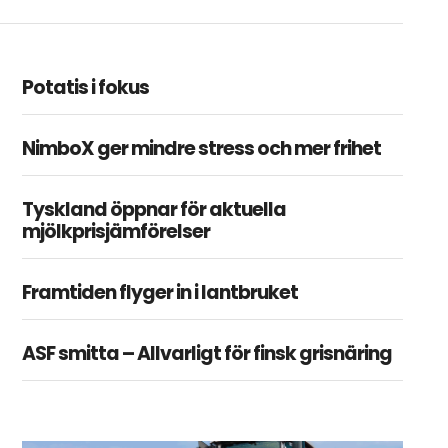
Potatis i fokus
NimboX ger mindre stress och mer frihet
Tyskland öppnar för aktuella
mjölkprisjämförelser
Framtiden flyger in i lantbruket
ASF smitta – Allvarligt för finsk grisnäring