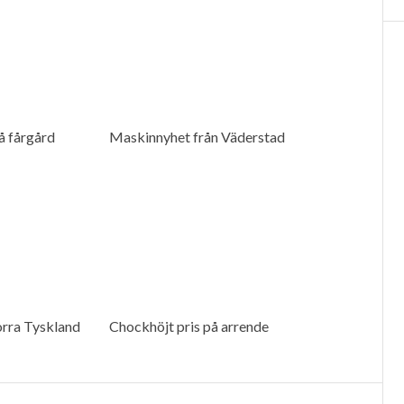
å fårgård
Maskinnyhet från Väderstad
orra Tyskland
Chockhöjt pris på arrende