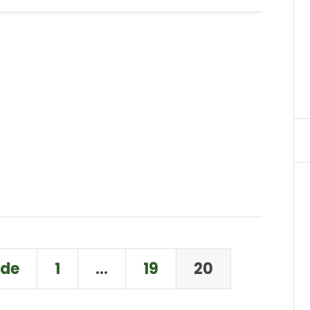
nde
1
…
19
20