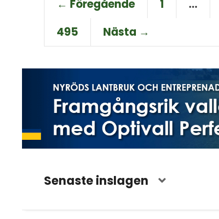
← Föregående
1
…
495
Nästa →
Senaste inslagen