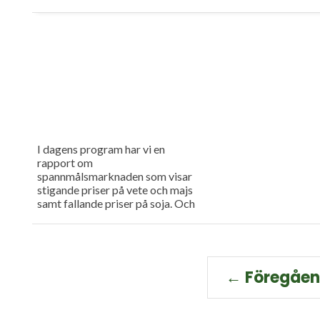
I dagens program har vi en
rapport om
spannmålsmarknaden som visar
stigande priser på vete och majs
samt fallande priser på soja. Och
så har vi premiär för vårt
måndagsprogram med en längre
intervju med Erik Stjerndahl vd
för HIR Skåne, som berättar om
Borgeby fältdagar.
← Föregåe