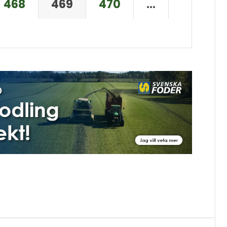
468
469
470
…