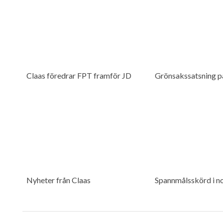
Claas föredrar FPT framför JD
Grönsakssatsning p
Nyheter från Claas
Spannmålsskörd i n