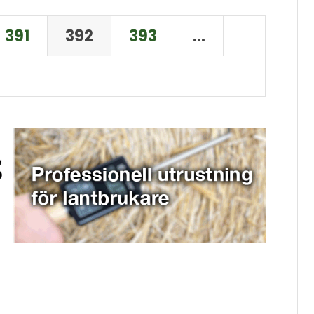
391
392
393
…