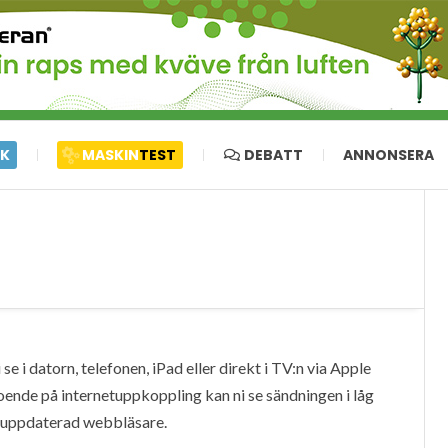
IK
MASKIN
TEST
DEBATT
ANNONSERA
e i datorn, telefonen, iPad eller direkt i TV:n via Apple
oende på internetuppkoppling kan ni se sändningen i låg
en uppdaterad webbläsare.