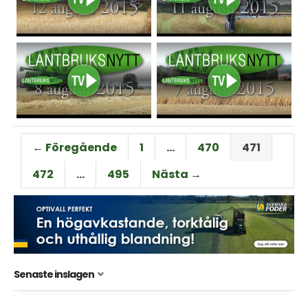
← Föregående
1
…
470
471
472
…
495
Nästa →
Senaste inslagen