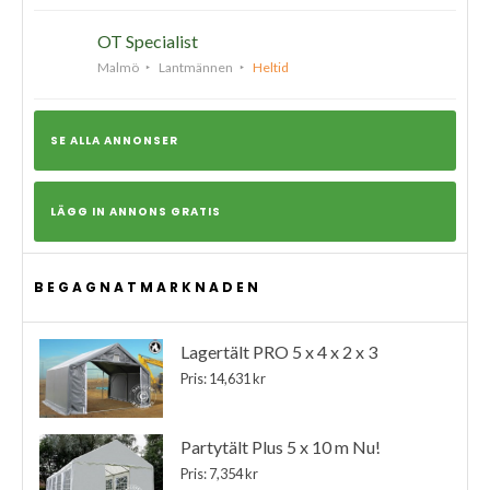
OT Specialist
Malmö
Lantmännen
Heltid
SE ALLA ANNONSER
LÄGG IN ANNONS GRATIS
BEGAGNATMARKNADEN
Lagertält PRO 5 x 4 x 2 x 3
Pris: 14,631 kr
Partytält Plus 5 x 10 m Nu!
Pris: 7,354 kr