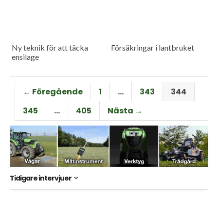
Ny teknik för att täcka
Försäkringar i lantbruket
ensilage
← Föregående
1
…
343
344
345
…
405
Nästa →
Tidigare intervjuer