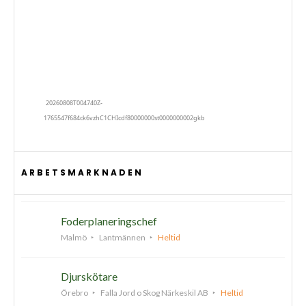
ARBETSMARKNADEN
Foderplaneringschef
Malmö
Lantmännen
Heltid
Djurskötare
Örebro
Falla Jord o Skog Närkeskil AB
Heltid