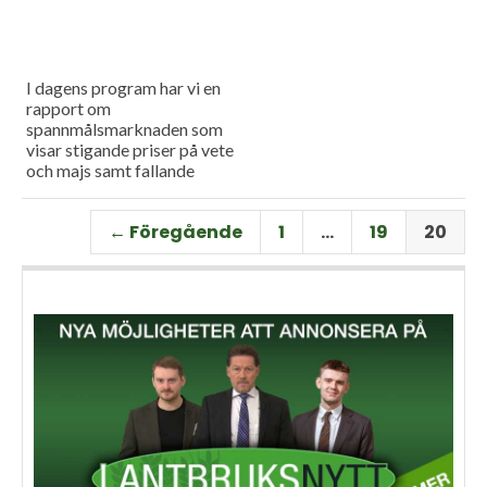
I dagens program har vi en
rapport om
spannmålsmarknaden som
visar stigande priser på vete
och majs samt fallande
priser på soja. Och så har vi
premiär för vårt
← Föregående
1
…
19
20
måndagsprogram med en
längre intervju med Erik
Stjerndahl vd för HIR Skåne,
som berättar om Borgeby
fältdagar.