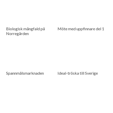
Biologisk mångfald på
Möte med uppfinnare del 1
Norregården
Spannmålsmarknaden
Ideal-tröska till Sverige