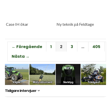
Case IH ökar
Ny teknik på Feldtage
← Föregående
1
2
3
…
405
Nästa →
Tidigare intervjuer