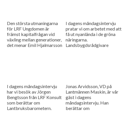
Den största utmaningarna
I dagens måndagsintervju
för LRF Ungdomen är
pratar vi om arbetet med att
främst kapitalfrågan vid
få ut nyanlända i de gröna
växling mellan generationer,
näringarna.
det menar Emil Hjalmarsson
Landsbygdsrådgivare
ordförande för LRF
Christer Yrjas från
Ungdomen Skåne som är
Hushållningssällskapet
gäst i vår måndagsintervju.
berättar om
matchningsprojekt i Skåne i
samarbete med
Arbetsförmedlingen.
I dagens måndagsintervju
Jonas Arvidsson, VD på
har vi besök av Jörgen
Lantmännen Maskin, är vår
Bengtsson från LRF Konsult
gäst i dagens
som berättar om
måndagsintervju. Han
Lantbruksbarometern.
berättar om
lantbruksmaskinbranschen
och alla de förändringar som
sker där.