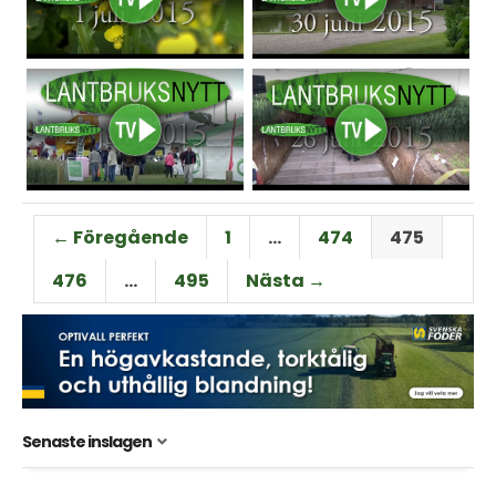
← Föregående
1
…
474
475
476
…
495
Nästa →
Senaste inslagen