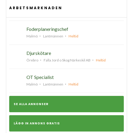
ARBETSMARKNADEN
Foderplaneringschef
Malmö
Lantmännen
Heltid
Djurskötare
Örebro
Falla Jord o Skog Närkeskil AB
Heltid
OT Specialist
Malmö
Lantmännen
Heltid
SE ALLA ANNONSER
LÄGG IN ANNONS GRATIS