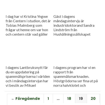
I dag har vi Kristina Yngwe
Gäst i dagens
från Centern i studion, det är
måndagsintervju är
Tobias Malmberg som
industridoktorand Sandra
frågar ut henne om var hon
Lindström från
och centern står vad gäller
Hushållningssällskapet
viktiga lantbruksfrågor, och
Skåne. Hon ger konkreta
så en rapport från
tips till lantbrukare som
spannmålsmarknaden där
sysslar med oljeväxter. Vi
priset på vete och majs går
har också en färsk rapport
upp.
från spannmålsmarknaden.
I dagens Lantbruksnytt får
I dagens program har vi en
du en uppdatering på
rapport från
spannmålspriserna i världen
spannmålsmarknaden.
och i måndagsintervjun har
Höstgrödorna ser fina ut på
vi besök av Mikael
norra halvklotet och
Jeppsson, spannmålschef på
vårbruket flyter på bra.
Lantmännen.
Gäst i vår måndagsintervju
← Föregående
1
…
18
19
20
är Torbjörn Lithell från HK
Scan som berättar om