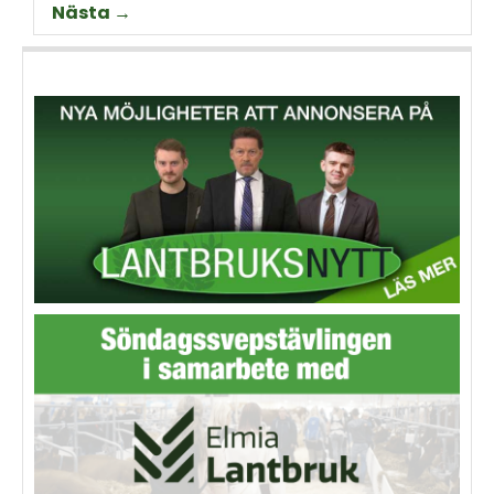
Nästa →
animalieproduktionen och
slakteribranchens
utmaningar framöver.