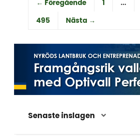
← Föregående
1
…
495
Nästa →
Senaste inslagen