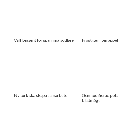
Vall lönsamt för spannmålsodlare
Frost ger liten äppe
Ny tork ska skapa samarbete
Genmodifierad pota
bladmögel