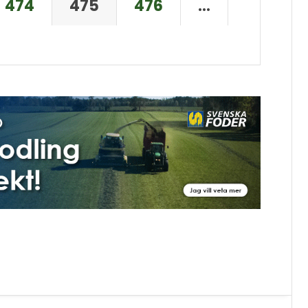
474
475
476
…