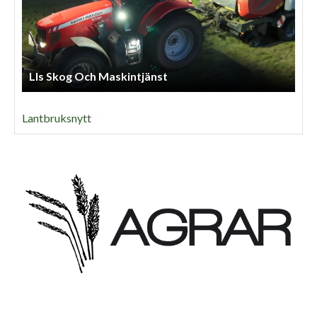
Lls Skog Och Maskintjänst
Lantbruksnytt