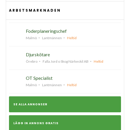
ARBETSMARKNADEN
Foderplaneringschef
Malmö
Lantmännen
Heltid
Djurskötare
Örebro
Falla Jord o Skog Närkeskil AB
Heltid
OT Specialist
Malmö
Lantmännen
Heltid
SE ALLA ANNONSER
LÄGG IN ANNONS GRATIS