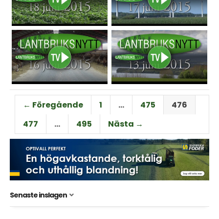
← Föregående
1
…
475
476
477
…
495
Nästa →
Senaste inslagen