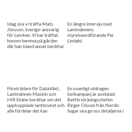
Idag ska vi träffa Mats
En längre intervju med
Jönsson, Sverige-ansvarig
Lantmännens
för Lemken. Vi har träffat
styrelseordförande Per
honom hemma på gården
Lindahl.
där han bland annat berättar
hur det är att kämpa in ett
märke på en marknad som
bitvis kan vara ganska
konservativ.
Företrädare för DataVäxt,
En ovanligt utdragen
Lantmännen Maskin och
betkampanj är avslutad.
HIR Skåne berättar om det
Betförsörjningschefen
uppkopplade lantbruket och
Birger Olsson från Nordic
alla fördelar det kan
Sugar ska ge oss detaljerna i
medföra för ökad kontroll
dagens måndagsintervju.
över såväl maskinerna som
gårdens ekonomi.