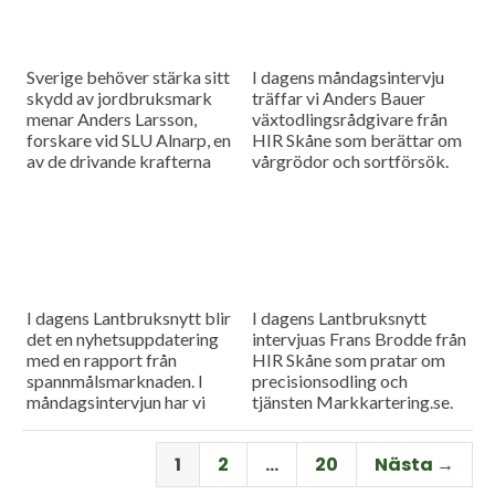
Sverige behöver stärka sitt
I dagens måndagsintervju
skydd av jordbruksmark
träffar vi Anders Bauer
menar Anders Larsson,
växtodlingsrådgivare från
forskare vid SLU Alnarp, en
HIR Skåne som berättar om
av de drivande krafterna
vårgrödor och sortförsök.
bakom föreningen Den
Goda Jorden. Idag är han på
besök i vår måndagsintervju.
Som vanligt rapporterar vi
även från
spannmålsmarknaden.
I dagens Lantbruksnytt blir
I dagens Lantbruksnytt
det en nyhetsuppdatering
intervjuas Frans Brodde från
med en rapport från
HIR Skåne som pratar om
spannmålsmarknaden. I
precisionsodling och
måndagsintervjun har vi
tjänsten Markkartering.se.
besök av Tornums förre vd
Det blir också en
Per Larsson som idag har
nyhetsuppdatering med en
1
2
…
20
Nästa →
rollen som senior advisor på
rapport från
företaget.
spannmålsmarknaden.