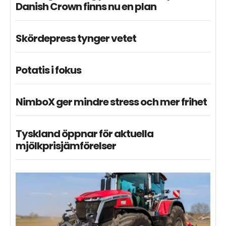
Danish Crown finns nu en plan
Skördepress tynger vetet
Potatis i fokus
NimboX ger mindre stress och mer frihet
Tyskland öppnar för aktuella
mjölkprisjämförelser