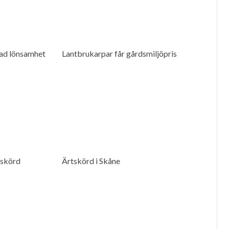
kad lönsamhet
Lantbrukarpar får gårdsmiljöpris
lskörd
Ärtskörd i Skåne