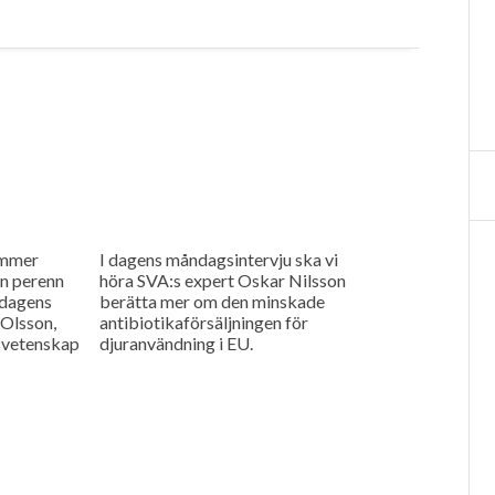
ommer
I dagens måndagsintervju ska vi
n perenn
höra SVA:s expert Oskar Nilsson
 dagens
berätta mer om den minskade
 Olsson,
antibiotikaförsäljningen för
tsvetenskap
djuranvändning i EU.