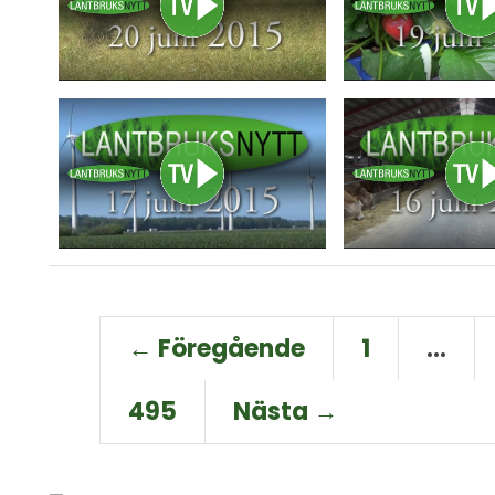
← Föregående
1
…
495
Nästa →