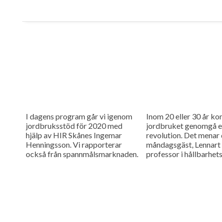
I dagens program går vi igenom
Inom 20 eller 30 år k
jordbruksstöd för 2020 med
jordbruket genomgå e
hjälp av HIR Skånes Ingemar
revolution. Det menar
Henningsson. Vi rapporterar
måndagsgäst, Lennart
också från spannmålsmarknaden.
professor i hållbarhe
vid Lunds universitet.