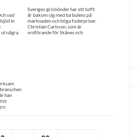
Sveriges grisbönder har ett tufft
Och vad
år bakom sig med turbulens på
bjöd in
marknaden och höga foderpriser.
e
Christian Carlsson, som är
 ut några
ordförande för Skånes och
ens
Blekinges grisproducenter, vågar
ändå se positivt på det
kommande året. Hör mer i
dagens måndagsintervju.
verksam
nbranschen
 är han
tivt
gro
agenturen
 Swedish