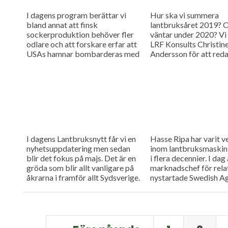
I dagens program berättar vi
Hur ska vi summera
bland annat att finsk
lantbruksåret 2019? 
sockerproduktion behöver fler
väntar under 2020? Vi 
odlare och att forskare erfar att
LRF Konsults Christin
USAs hamnar bombarderas med
Andersson för att reda
afrikansk svinpest.
av frågetecknen i dag
måndagsintervju
I dagens Lantbruksnytt får vi en
Hasse Ripa har varit 
nyhetsuppdatering men sedan
inom lantbruksmaski
blir det fokus på majs. Det är en
i flera decennier. I dag
gröda som blir allt vanligare på
marknadschef för rela
åkrarna i framför allt Sydsverige.
nystartade Swedish A
En som vet allt om majsens
Machinery med huvud
fördelar, men också om majsens
Claas. Hur går det för
utmaningar, är Hans Thorell som
Agro Machinery?
började odla grödan redan på 70-
talet.