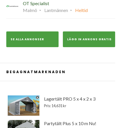
OT Specialist
Malmö
Lantmännen
Heltid
SE ALLA ANNONSER
LÄGG IN ANNONS GRATIS
BEGAGNATMARKNADEN
Lagertält PRO 5 x 4 x 2 x 3
Pris: 14,631 kr
Partytält Plus 5 x 10 m Nu!