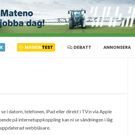
IK
MASKIN
TEST
DEBATT
ANNONSERA
e i datorn, telefonen, iPad eller direkt i TV:n via Apple
oende på internetuppkoppling kan ni se sändningen i låg
en uppdaterad webbläsare.