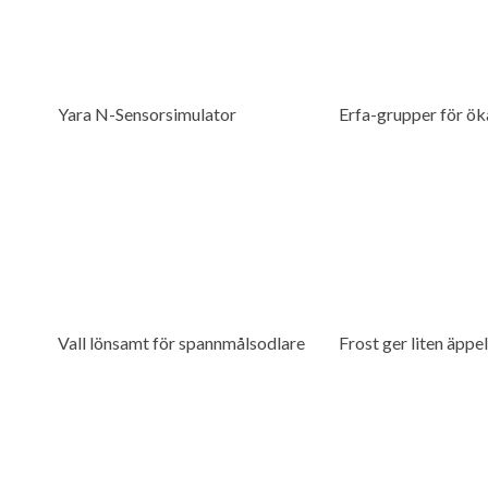
Yara N-Sensorsimulator
Erfa-grupper för ö
Vall lönsamt för spannmålsodlare
Frost ger liten äppe