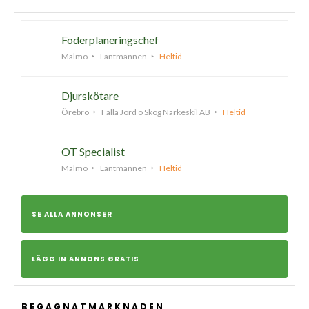
Foderplaneringschef
Malmö
Lantmännen
Heltid
Djurskötare
Örebro
Falla Jord o Skog Närkeskil AB
Heltid
OT Specialist
Malmö
Lantmännen
Heltid
SE ALLA ANNONSER
LÄGG IN ANNONS GRATIS
BEGAGNATMARKNADEN