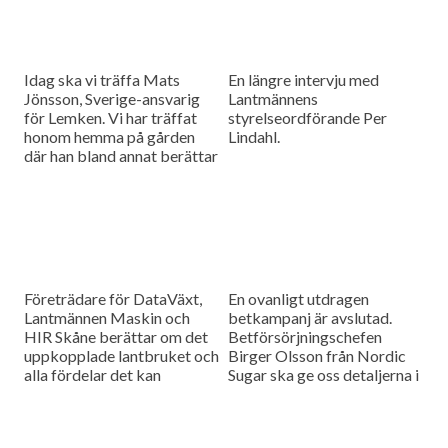
Idag ska vi träffa Mats
En längre intervju med
Jönsson, Sverige-ansvarig
Lantmännens
för Lemken. Vi har träffat
styrelseordförande Per
honom hemma på gården
Lindahl.
där han bland annat berättar
hur det är att kämpa in ett
märke på en marknad som
bitvis kan vara ganska
konservativ.
Företrädare för DataVäxt,
En ovanligt utdragen
Lantmännen Maskin och
betkampanj är avslutad.
HIR Skåne berättar om det
Betförsörjningschefen
uppkopplade lantbruket och
Birger Olsson från Nordic
alla fördelar det kan
Sugar ska ge oss detaljerna i
medföra för ökad kontroll
dagens måndagsintervju.
över såväl maskinerna som
gårdens ekonomi.