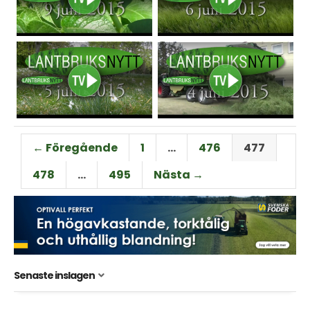
← Föregående
1
…
476
477
478
…
495
Nästa →
Senaste inslagen