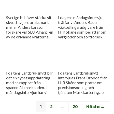
Sverige behöver stärka sitt
I dagens måndagsintervju
skydd av jordbruksmark
träffar vi Anders Bauer
menar Anders Larsson,
växtodlingsrådgivare från
forskare vid SLU Alnarp, en
HIR Skåne som berättar om
av de drivande krafterna
vårgrödor och sortförsök.
bakom föreningen Den
Goda Jorden. Idag är han på
besök i vår måndagsintervju.
Som vanligt rapporterar vi
även från
spannmålsmarknaden.
I dagens Lantbruksnytt blir
I dagens Lantbruksnytt
det en nyhetsuppdatering
intervjuas Frans Brodde från
med en rapport från
HIR Skåne som pratar om
spannmålsmarknaden. I
precisionsodling och
måndagsintervjun har vi
tjänsten Markkartering.se.
besök av Tornums förre vd
Det blir också en
Per Larsson som idag har
nyhetsuppdatering med en
1
2
…
20
Nästa →
rollen som senior advisor på
rapport från
företaget.
spannmålsmarknaden.