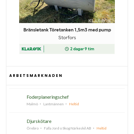
ARBETSMARKNADEN
Foderplaneringschef
Malmö
Lantmännen
Heltid
Djurskötare
Örebro
Falla Jord o Skog Närkeskil AB
Heltid