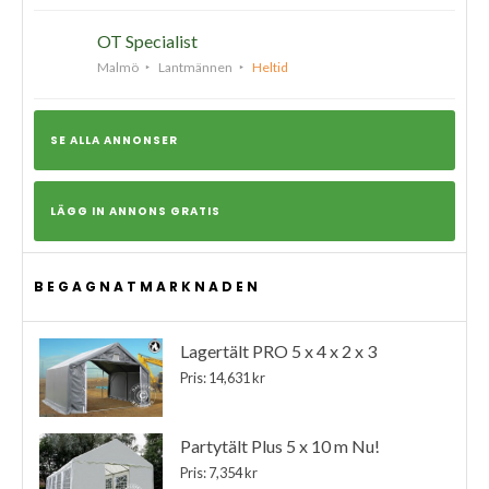
OT Specialist
Malmö
Lantmännen
Heltid
SE ALLA ANNONSER
LÄGG IN ANNONS GRATIS
BEGAGNATMARKNADEN
Lagertält PRO 5 x 4 x 2 x 3
Pris: 14,631 kr
Partytält Plus 5 x 10 m Nu!
Pris: 7,354 kr