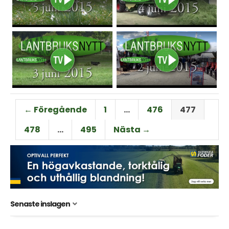
← Föregående
1
…
476
477
478
…
495
Nästa →
Senaste inslagen