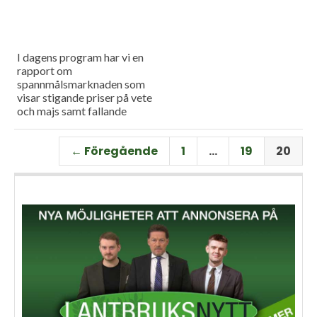
I dagens program har vi en
rapport om
spannmålsmarknaden som
visar stigande priser på vete
och majs samt fallande
priser på soja. Och så har vi
premiär för vårt
← Föregående
1
…
19
20
måndagsprogram med en
längre intervju med Erik
Stjerndahl vd för HIR Skåne,
som berättar om Borgeby
fältdagar.