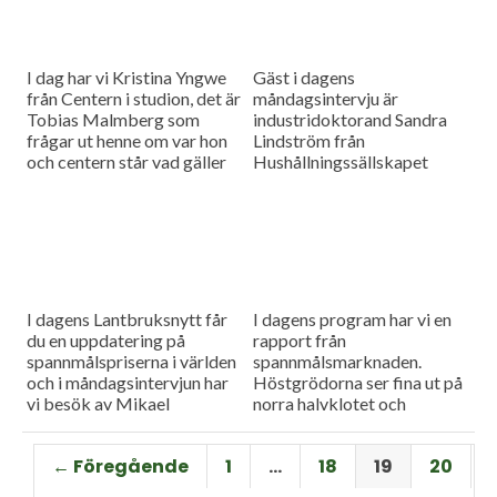
I dag har vi Kristina Yngwe
Gäst i dagens
från Centern i studion, det är
måndagsintervju är
Tobias Malmberg som
industridoktorand Sandra
frågar ut henne om var hon
Lindström från
och centern står vad gäller
Hushållningssällskapet
viktiga lantbruksfrågor, och
Skåne. Hon ger konkreta
så en rapport från
tips till lantbrukare som
spannmålsmarknaden där
sysslar med oljeväxter. Vi
priset på vete och majs går
har också en färsk rapport
upp.
från spannmålsmarknaden.
I dagens Lantbruksnytt får
I dagens program har vi en
du en uppdatering på
rapport från
spannmålspriserna i världen
spannmålsmarknaden.
och i måndagsintervjun har
Höstgrödorna ser fina ut på
vi besök av Mikael
norra halvklotet och
Jeppsson, spannmålschef på
vårbruket flyter på bra.
Lantmännen.
Gäst i vår måndagsintervju
← Föregående
1
…
18
19
20
är Torbjörn Lithell från HK
Scan som berättar om