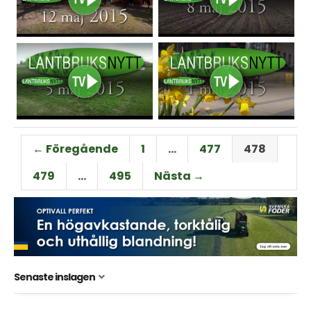
← Föregående
1
…
477
478
479
…
495
Nästa →
Senaste inslagen