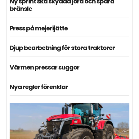
Ny sprint ska skydda jord och spara
bränsle
Press på mejerijätte
Djup bearbetning för stora traktorer
Värmen pressar suggor
Nya regler förenklar