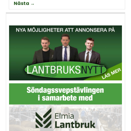
Nästa →
animalieproduktionen och
slakteribranchens
utmaningar framöver.