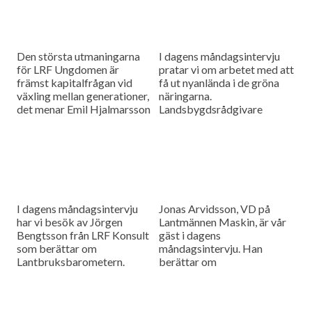
Den största utmaningarna
I dagens måndagsintervju
för LRF Ungdomen är
pratar vi om arbetet med att
främst kapitalfrågan vid
få ut nyanlända i de gröna
växling mellan generationer,
näringarna.
det menar Emil Hjalmarsson
Landsbygdsrådgivare
ordförande för LRF
Christer Yrjas från
Ungdomen Skåne som är
Hushållningssällskapet
gäst i vår måndagsintervju.
berättar om
matchningsprojekt i Skåne i
samarbete med
Arbetsförmedlingen.
I dagens måndagsintervju
Jonas Arvidsson, VD på
har vi besök av Jörgen
Lantmännen Maskin, är vår
Bengtsson från LRF Konsult
gäst i dagens
som berättar om
måndagsintervju. Han
Lantbruksbarometern.
berättar om
lantbruksmaskinbranschen
och alla de förändringar som
sker där.