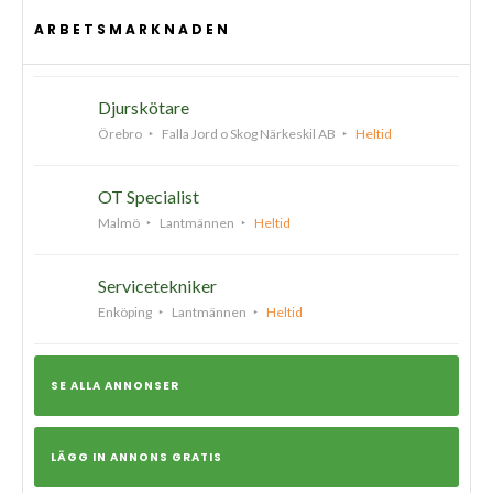
ARBETSMARKNADEN
Djurskötare
Örebro
Falla Jord o Skog Närkeskil AB
Heltid
OT Specialist
Malmö
Lantmännen
Heltid
Servicetekniker
Enköping
Lantmännen
Heltid
SE ALLA ANNONSER
LÄGG IN ANNONS GRATIS