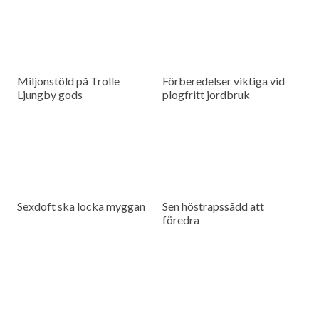
Miljonstöld på Trolle
Förberedelser viktiga vid
Ljungby gods
plogfritt jordbruk
Sexdoft ska locka myggan
Sen höstrapssådd att
föredra