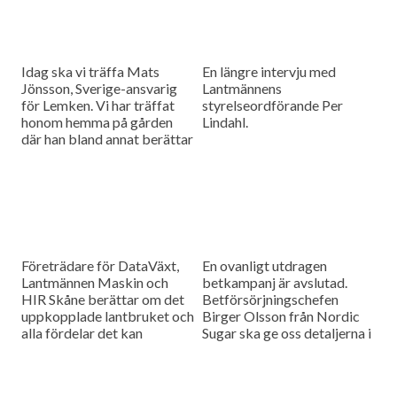
Idag ska vi träffa Mats
En längre intervju med
Jönsson, Sverige-ansvarig
Lantmännens
för Lemken. Vi har träffat
styrelseordförande Per
honom hemma på gården
Lindahl.
där han bland annat berättar
hur det är att kämpa in ett
märke på en marknad som
bitvis kan vara ganska
konservativ.
Företrädare för DataVäxt,
En ovanligt utdragen
Lantmännen Maskin och
betkampanj är avslutad.
HIR Skåne berättar om det
Betförsörjningschefen
uppkopplade lantbruket och
Birger Olsson från Nordic
alla fördelar det kan
Sugar ska ge oss detaljerna i
medföra för ökad kontroll
dagens måndagsintervju.
över såväl maskinerna som
gårdens ekonomi.