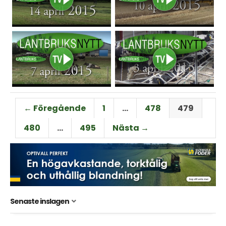
← Föregående
1
…
478
479
480
…
495
Nästa →
Senaste inslagen