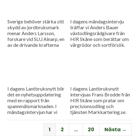
Sverige behöver stärka sitt
I dagens måndagsintervju
skydd av jordbruksmark
träffar vi Anders Bauer
menar Anders Larsson,
växtodlingsrådgivare från
forskare vid SLU Alnarp, en
HIR Skåne som berättar om
av de drivande krafterna
vårgrödor och sortförsök.
bakom föreningen Den
Goda Jorden. Idag är han på
besök i vår måndagsintervju.
Som vanligt rapporterar vi
även från
spannmålsmarknaden.
I dagens Lantbruksnytt blir
I dagens Lantbruksnytt
det en nyhetsuppdatering
intervjuas Frans Brodde från
med en rapport från
HIR Skåne som pratar om
spannmålsmarknaden. I
precisionsodling och
måndagsintervjun har vi
tjänsten Markkartering.se.
besök av Tornums förre vd
Det blir också en
Per Larsson som idag har
nyhetsuppdatering med en
1
2
…
20
Nästa →
rollen som senior advisor på
rapport från
företaget.
spannmålsmarknaden.