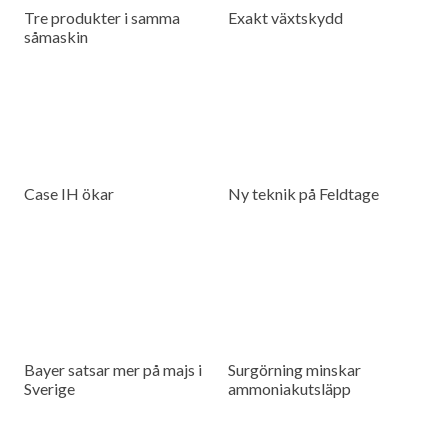
Tre produkter i samma
Exakt växtskydd
såmaskin
Case IH ökar
Ny teknik på Feldtage
Bayer satsar mer på majs i
Surgörning minskar
Sverige
ammoniakutsläpp