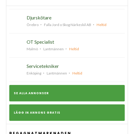
Djurskötare
Örebro
Falla Jord o Skog Närkeskil AB
Heltid
OT Specialist
Malmö
Lantmännen
Heltid
Servicetekniker
Enköping
Lantmännen
Heltid
SE ALLA ANNONSER
LÄGG IN ANNONS GRATIS
BEGAGNATMARKNADEN