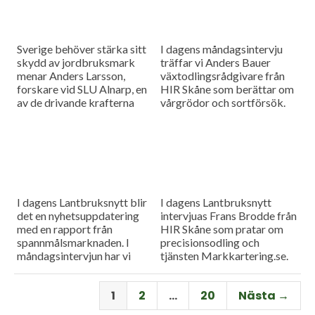
Sverige behöver stärka sitt
I dagens måndagsintervju
skydd av jordbruksmark
träffar vi Anders Bauer
menar Anders Larsson,
växtodlingsrådgivare från
forskare vid SLU Alnarp, en
HIR Skåne som berättar om
av de drivande krafterna
vårgrödor och sortförsök.
bakom föreningen Den
Goda Jorden. Idag är han på
besök i vår måndagsintervju.
Som vanligt rapporterar vi
även från
spannmålsmarknaden.
I dagens Lantbruksnytt blir
I dagens Lantbruksnytt
det en nyhetsuppdatering
intervjuas Frans Brodde från
med en rapport från
HIR Skåne som pratar om
spannmålsmarknaden. I
precisionsodling och
måndagsintervjun har vi
tjänsten Markkartering.se.
besök av Tornums förre vd
Det blir också en
Per Larsson som idag har
nyhetsuppdatering med en
1
2
…
20
Nästa →
rollen som senior advisor på
rapport från
företaget.
spannmålsmarknaden.