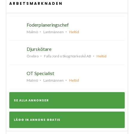
ARBETSMARKNADEN
Foderplaneringschef
Malmö
Lantmännen
Heltid
Djurskötare
Örebro
Falla Jord o Skog Närkeskil AB
Heltid
OT Specialist
Malmö
Lantmännen
Heltid
SE ALLA ANNONSER
LÄGG IN ANNONS GRATIS