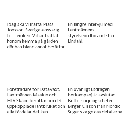
Idag ska vi träffa Mats
En längre intervju med
Jönsson, Sverige-ansvarig
Lantmännens
för Lemken. Vi har träffat
styrelseordförande Per
honom hemma på gården
Lindahl.
där han bland annat berättar
hur det är att kämpa in ett
märke på en marknad som
bitvis kan vara ganska
konservativ.
Företrädare för DataVäxt,
En ovanligt utdragen
Lantmännen Maskin och
betkampanj är avslutad.
HIR Skåne berättar om det
Betförsörjningschefen
uppkopplade lantbruket och
Birger Olsson från Nordic
alla fördelar det kan
Sugar ska ge oss detaljerna i
medföra för ökad kontroll
dagens måndagsintervju.
över såväl maskinerna som
gårdens ekonomi.