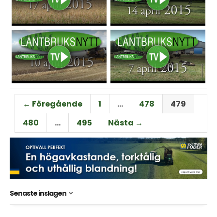
← Föregående
1
…
478
479
480
…
495
Nästa →
Senaste inslagen