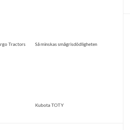
rgo Tractors
Så minskas smågrisdödligheten
Kubota TOTY