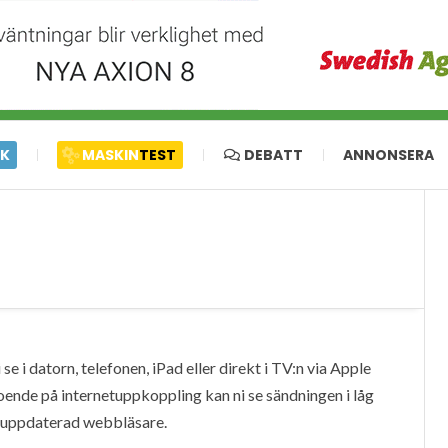
IK
MASKIN
TEST
DEBATT
ANNONSERA
e i datorn, telefonen, iPad eller direkt i TV:n via Apple
oende på internetuppkoppling kan ni se sändningen i låg
en uppdaterad webbläsare.