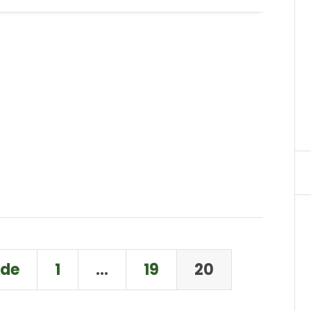
nde
1
…
19
20