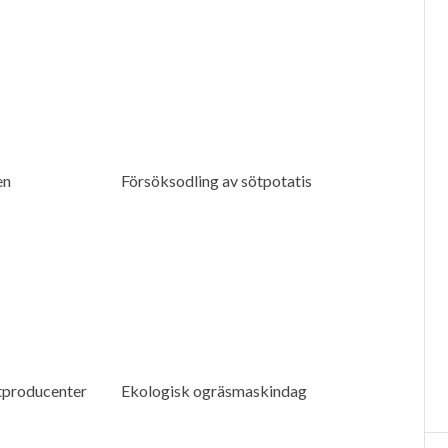
en
Försöksodling av sötpotatis
etproducenter
Ekologisk ogräsmaskindag