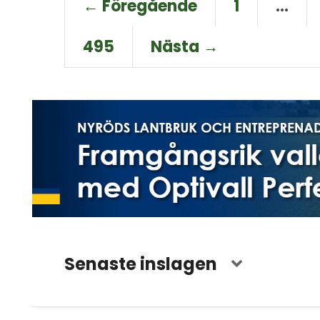
← Föregående
1
…
495
Nästa →
Senaste inslagen