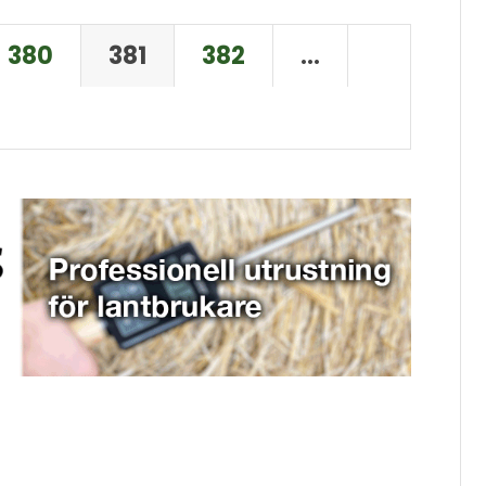
380
381
382
…