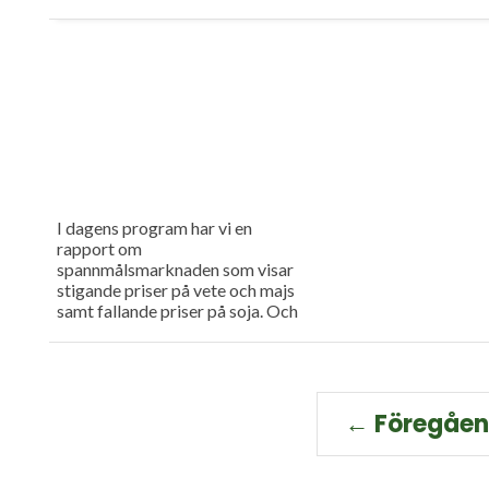
I dagens program har vi en
rapport om
spannmålsmarknaden som visar
stigande priser på vete och majs
samt fallande priser på soja. Och
så har vi premiär för vårt
måndagsprogram med en längre
intervju med Erik Stjerndahl vd
för HIR Skåne, som berättar om
Borgeby fältdagar.
← Föregåe