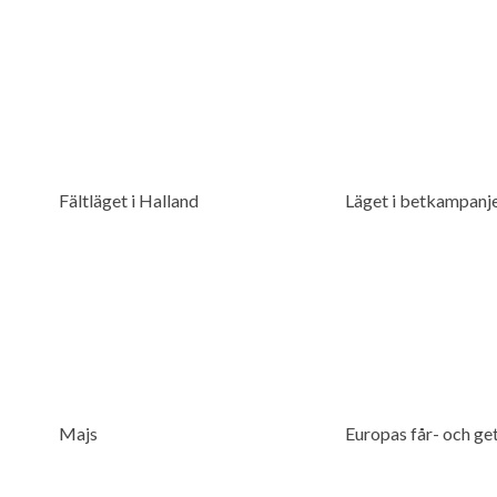
Fältläget i Halland
Läget i betkampanj
Majs
Europas får- och g