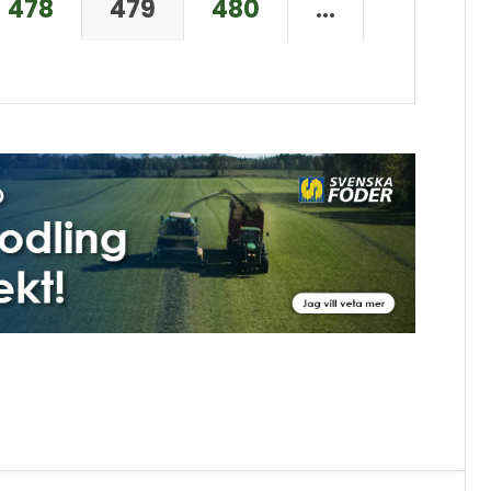
478
479
480
…