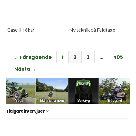
Case IH ökar
Ny teknik på Feldtage
← Föregående
1
2
3
…
405
Nästa →
Tidigare intervjuer