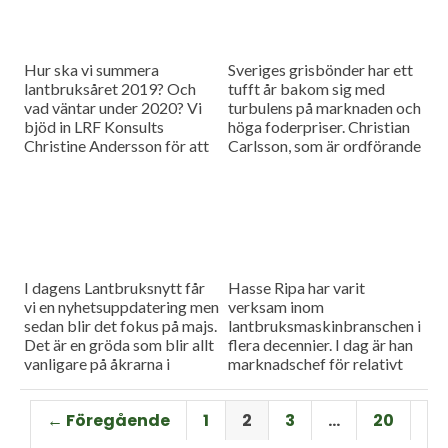
Hur ska vi summera
Sveriges grisbönder har ett
lantbruksåret 2019? Och
tufft år bakom sig med
vad väntar under 2020? Vi
turbulens på marknaden och
bjöd in LRF Konsults
höga foderpriser. Christian
Christine Andersson för att
Carlsson, som är ordförande
reda ut några av
för Skånes och Blekinges
frågetecknen i dagens
grisproducenter, vågar ändå
måndagsintervju
se positivt på det
kommande året. Hör mer i
dagens måndagsintervju.
I dagens Lantbruksnytt får
Hasse Ripa har varit
vi en nyhetsuppdatering men
verksam inom
sedan blir det fokus på majs.
lantbruksmaskinbranschen i
Det är en gröda som blir allt
flera decennier. I dag är han
vanligare på åkrarna i
marknadschef för relativt
framför allt Sydsverige. En
nystartade Swedish Agro
som vet allt om majsens
Machinery med
← Föregående
1
2
3
…
20
fördelar, men också om
huvudagenturen Claas. Hur
majsens utmaningar, är Hans
går det för Swedish Agro