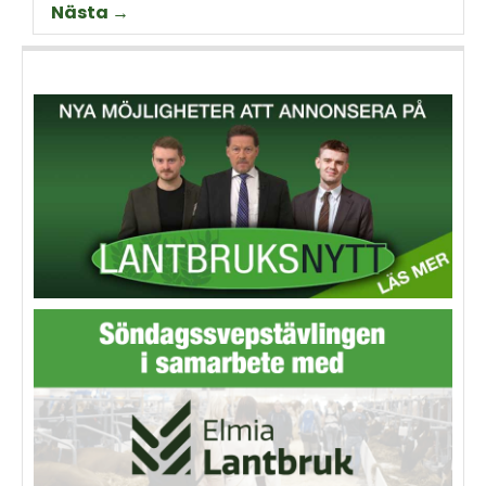
Nästa →
Thorell som började odla
Machinery?
grödan redan på 70-talet.