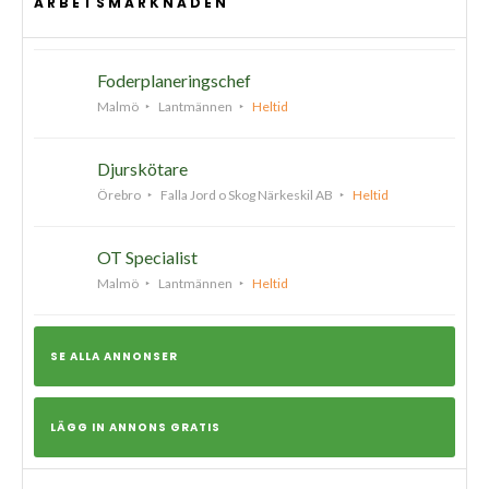
ARBETSMARKNADEN
Foderplaneringschef
Malmö
Lantmännen
Heltid
Djurskötare
Örebro
Falla Jord o Skog Närkeskil AB
Heltid
OT Specialist
Malmö
Lantmännen
Heltid
SE ALLA ANNONSER
LÄGG IN ANNONS GRATIS