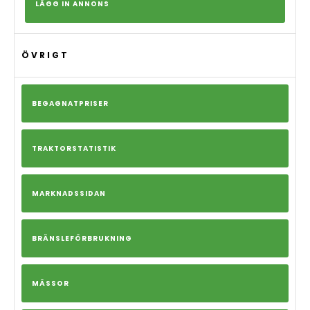
LÄGG IN ANNONS
ÖVRIGT
BEGAGNATPRISER
TRAKTORSTATISTIK
MARKNADSSIDAN
BRÄNSLEFÖRBRUKNING
MÄSSOR