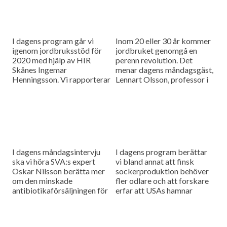
I dagens program går vi
Inom 20 eller 30 år kommer
igenom jordbruksstöd för
jordbruket genomgå en
2020 med hjälp av HIR
perenn revolution. Det
Skånes Ingemar
menar dagens måndagsgäst,
Henningsson. Vi rapporterar
Lennart Olsson, professor i
också från
hållbarhetsvetenskap vid
spannmålsmarknaden.
Lunds universitet.
I dagens måndagsintervju
I dagens program berättar
ska vi höra SVA:s expert
vi bland annat att finsk
Oskar Nilsson berätta mer
sockerproduktion behöver
om den minskade
fler odlare och att forskare
antibiotikaförsäljningen för
erfar att USAs hamnar
djuranvändning i EU.
bombarderas med afrikansk
svinpest.