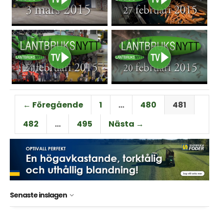
← Föregående
1
…
480
481
482
…
495
Nästa →
Senaste inslagen