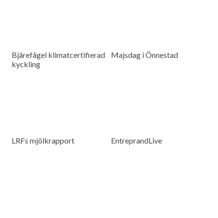
Bjärefågel klimatcertifierad
Majsdag i Önnestad
kyckling
LRFs mjölkrapport
EntreprandLive