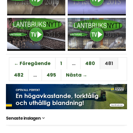
← Föregående
1
…
480
481
482
…
495
Nästa →
Senaste inslagen