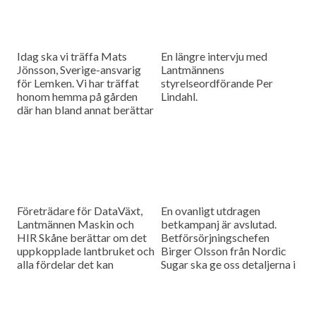
Idag ska vi träffa Mats
En längre intervju med
Jönsson, Sverige-ansvarig
Lantmännens
för Lemken. Vi har träffat
styrelseordförande Per
honom hemma på gården
Lindahl.
där han bland annat berättar
hur det är att kämpa in ett
märke på en marknad som
bitvis kan vara ganska
konservativ.
Företrädare för DataVäxt,
En ovanligt utdragen
Lantmännen Maskin och
betkampanj är avslutad.
HIR Skåne berättar om det
Betförsörjningschefen
uppkopplade lantbruket och
Birger Olsson från Nordic
alla fördelar det kan
Sugar ska ge oss detaljerna i
medföra för ökad kontroll
dagens måndagsintervju.
över såväl maskinerna som
gårdens ekonomi.