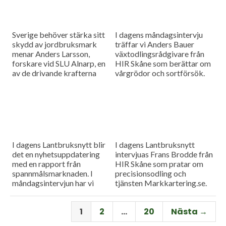
Sverige behöver stärka sitt
I dagens måndagsintervju
skydd av jordbruksmark
träffar vi Anders Bauer
menar Anders Larsson,
växtodlingsrådgivare från
forskare vid SLU Alnarp, en
HIR Skåne som berättar om
av de drivande krafterna
vårgrödor och sortförsök.
bakom föreningen Den
Goda Jorden. Idag är han på
besök i vår måndagsintervju.
Som vanligt rapporterar vi
även från
spannmålsmarknaden.
I dagens Lantbruksnytt blir
I dagens Lantbruksnytt
det en nyhetsuppdatering
intervjuas Frans Brodde från
med en rapport från
HIR Skåne som pratar om
spannmålsmarknaden. I
precisionsodling och
måndagsintervjun har vi
tjänsten Markkartering.se.
besök av Tornums förre vd
Det blir också en
Per Larsson som idag har
nyhetsuppdatering med en
1
2
…
20
Nästa →
rollen som senior advisor på
rapport från
företaget.
spannmålsmarknaden.