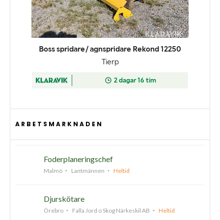
ARBETSMARKNADEN
Foderplaneringschef
Malmö
Lantmännen
Heltid
Djurskötare
Örebro
Falla Jord o Skog Närkeskil AB
Heltid