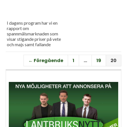
I dagens program har vi en
rapport om
spannmålsmarknaden som
visar stigande priser på vete
och majs samt fallande
priser på soja. Och så har vi
premiär för vårt
← Föregående
1
…
19
20
måndagsprogram med en
längre intervju med Erik
Stjerndahl vd för HIR Skåne,
som berättar om Borgeby
fältdagar.