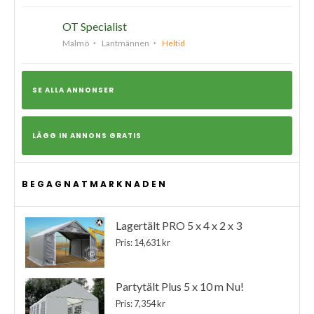
OT Specialist
Malmö
Lantmännen
Heltid
SE ALLA ANNONSER
LÄGG IN ANNONS GRATIS
BEGAGNATMARKNADEN
Lagertält PRO 5 x 4 x 2 x 3
Pris: 14,631 kr
Partytält Plus 5 x 10 m Nu!
Pris: 7,354 kr