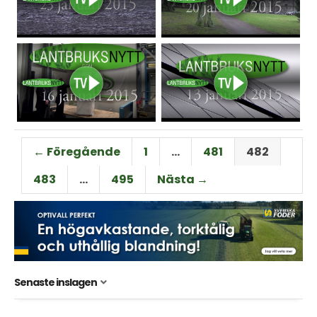
← Föregående
1
…
481
482
483
…
495
Nästa →
Senaste inslagen