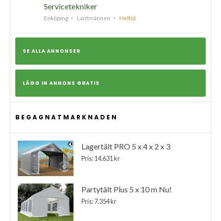
Servicetekniker
Enköping
Lantmännen
Heltid
SE ALLA ANNONSER
LÄGG IN ANNONS GRATIS
BEGAGNATMARKNADEN
Lagertält PRO 5 x 4 x 2 x 3
Pris: 14,631 kr
Partytält Plus 5 x 10 m Nu!
Pris: 7,354 kr