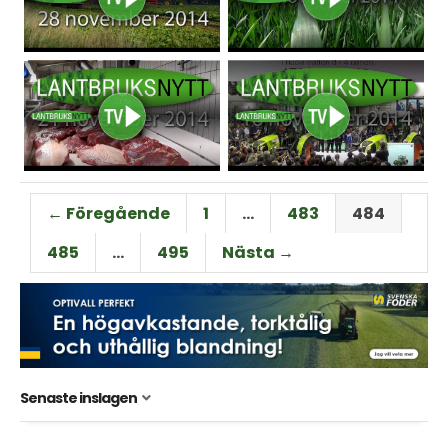
← Föregående
1
…
483
484
485
…
495
Nästa →
Senaste inslagen