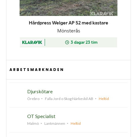
ARBETSMARKNADEN
Djurskötare
Örebro
Falla Jord o Skog Närkeskil AB
Heltid
OT Specialist
Malmö
Lantmännen
Heltid