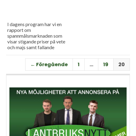
I dagens program har vi en
rapport om
spannmålsmarknaden som
visar stigande priser på vete
och majs samt fallande
priser på soja. Och så har vi
premiär för vårt
← Föregående
1
…
19
20
måndagsprogram med en
längre intervju med Erik
Stjerndahl vd för HIR Skåne,
som berättar om Borgeby
fältdagar.