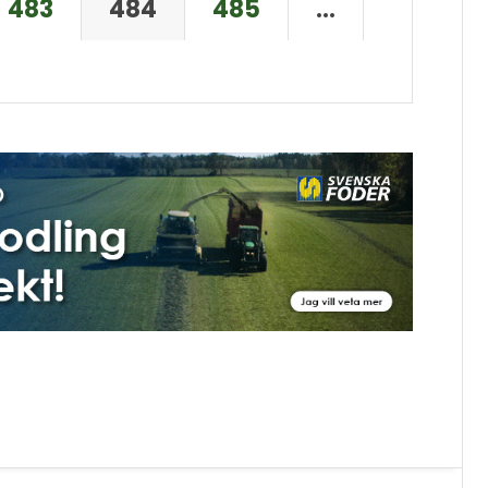
483
484
485
…