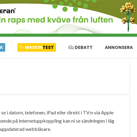
IK
MASKIN
TEST
DEBATT
ANNONSERA
e i datorn, telefonen, iPad eller direkt i TV:n via Apple
oende på internetuppkoppling kan ni se sändningen i låg
en uppdaterad webbläsare.