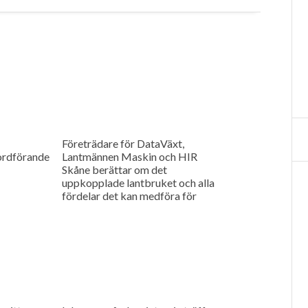
Företrädare för DataVäxt,
ordförande
Lantmännen Maskin och HIR
Skåne berättar om det
uppkopplade lantbruket och alla
fördelar det kan medföra för
ökad kontroll över såväl
maskinerna som gårdens
ekonomi.