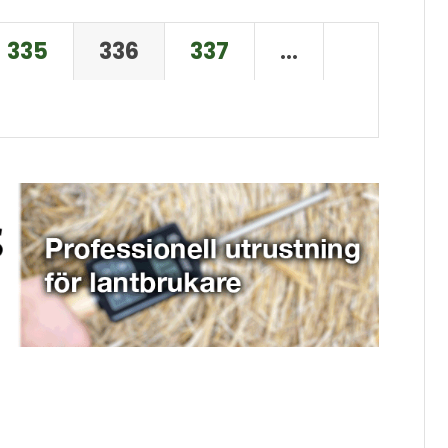
335
336
337
…