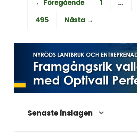
← Föregående
1
…
495
Nästa →
Senaste inslagen