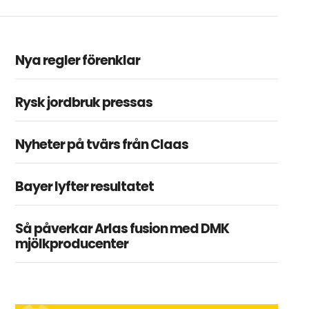
Nya regler förenklar
Rysk jordbruk pressas
Nyheter på tvärs från Claas
Bayer lyfter resultatet
Så påverkar Arlas fusion med DMK
mjölkproducenter