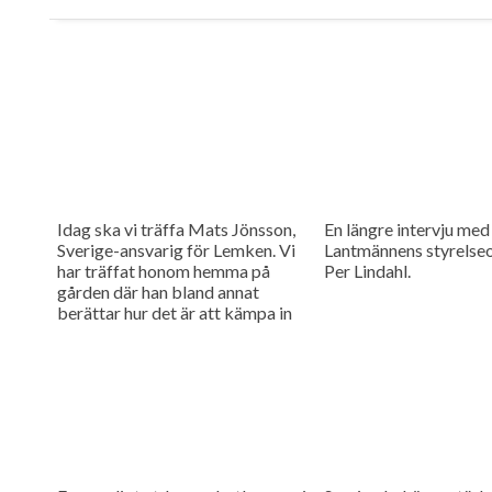
Idag ska vi träffa Mats Jönsson,
En längre intervju med
Sverige-ansvarig för Lemken. Vi
Lantmännens styrelse
har träffat honom hemma på
Per Lindahl.
gården där han bland annat
berättar hur det är att kämpa in
ett märke på en marknad som
bitvis kan vara ganska
konservativ.