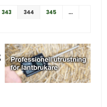
343
344
345
…