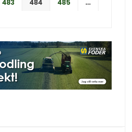
483
484
485
…