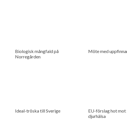
Biologisk mångfald på
Möte med uppfinnar
Norregården
Ideal-tröska till Sverige
EU-förslag hot mot
djurhälsa