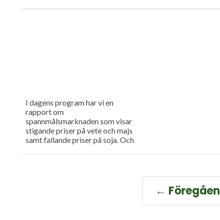
I dagens program har vi en
rapport om
spannmålsmarknaden som visar
stigande priser på vete och majs
samt fallande priser på soja. Och
så har vi premiär för vårt
måndagsprogram med en längre
intervju med Erik Stjerndahl vd
för HIR Skåne, som berättar om
Borgeby fältdagar.
← Föregåe