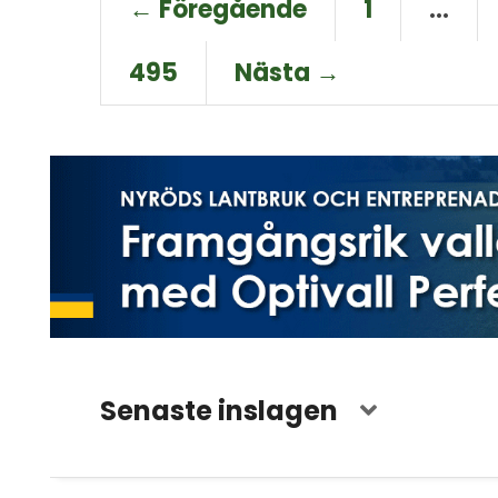
← Föregående
1
…
495
Nästa →
Senaste inslagen