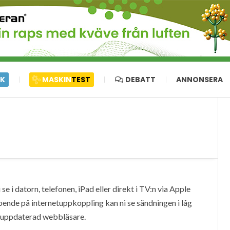
IK
MASKIN
TEST
DEBATT
ANNONSERA
e i datorn, telefonen, iPad eller direkt i TV:n via Apple
oende på internetuppkoppling kan ni se sändningen i låg
en uppdaterad webbläsare.