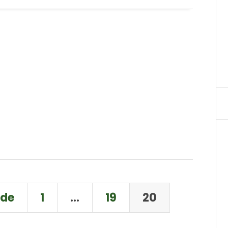
nde
1
…
19
20