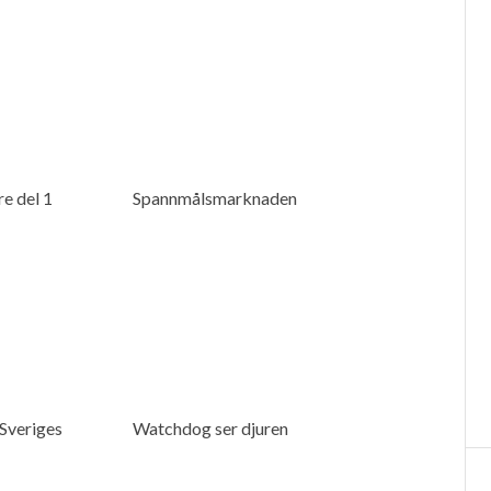
e del 1
Spannmålsmarknaden
 Sveriges
Watchdog ser djuren