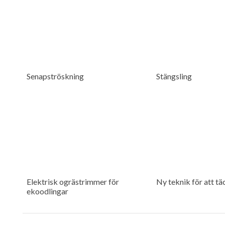
Senapströskning
Stängsling
Elektrisk ogrästrimmer för
Ny teknik för att ta
ekoodlingar