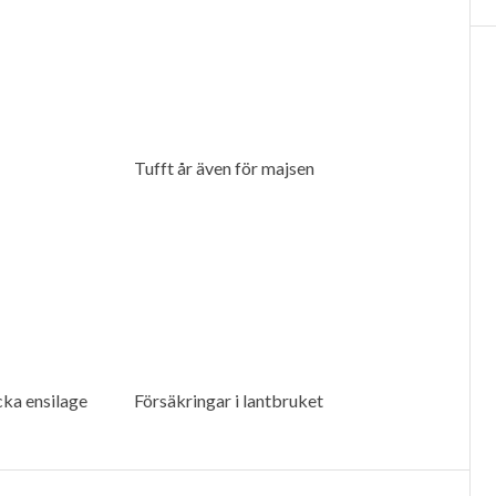
Tufft år även för majsen
̈cka ensilage
Försäkringar i lantbruket