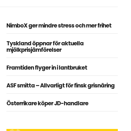
NimboX ger mindre stress och mer frihet
Tyskland öppnar för aktuella
mjölkprisjämförelser
Framtiden flyger in i lantbruket
ASF smitta – Allvarligt för finsk grisnäring
Österrikare köper JD-handlare