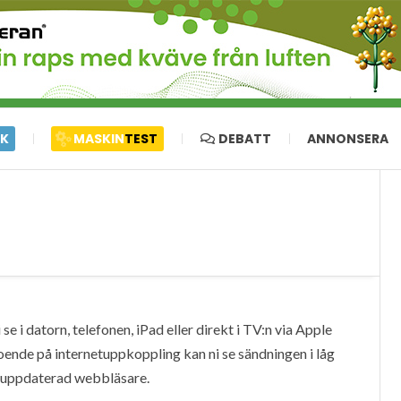
IK
MASKIN
TEST
DEBATT
ANNONSERA
e i datorn, telefonen, iPad eller direkt i TV:n via Apple
oende på internetuppkoppling kan ni se sändningen i låg
en uppdaterad webbläsare.