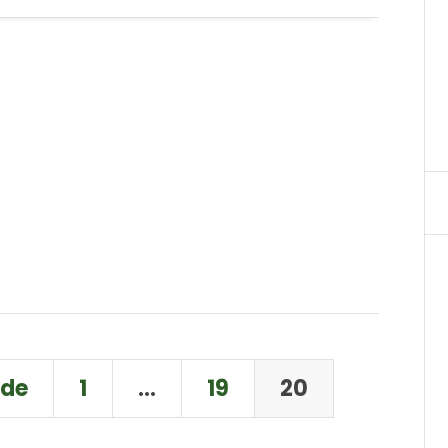
nde
1
…
19
20