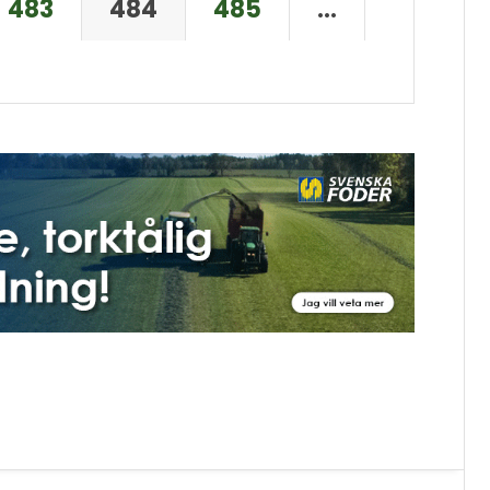
483
484
485
…