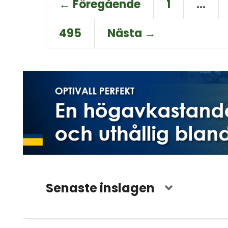
← Föregående
1
…
495
Nästa →
Senaste inslagen