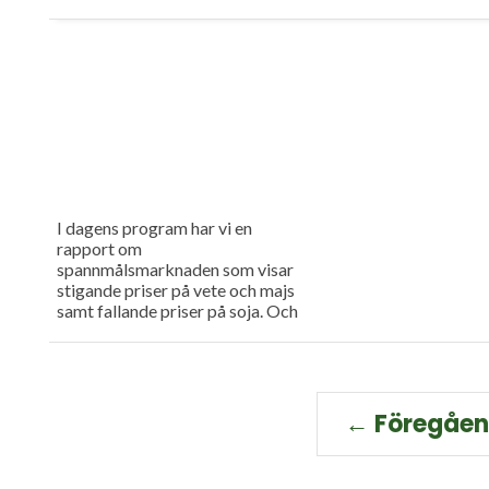
I dagens program har vi en
rapport om
spannmålsmarknaden som visar
stigande priser på vete och majs
samt fallande priser på soja. Och
så har vi premiär för vårt
måndagsprogram med en längre
intervju med Erik Stjerndahl vd
för HIR Skåne, som berättar om
Borgeby fältdagar.
← Föregåe