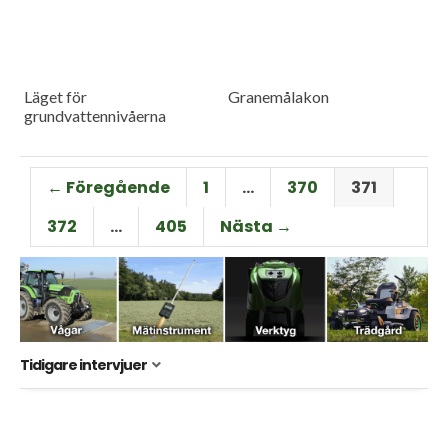
Läget för
Granemålakon
grundvattennivåerna
← Föregående
1
…
370
371
372
…
405
Nästa →
Tidigare intervjuer