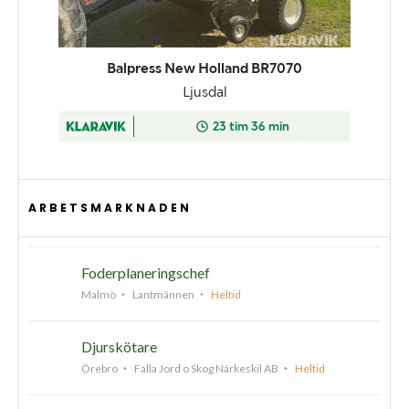
ARBETSMARKNADEN
Foderplaneringschef
Malmö
Lantmännen
Heltid
Djurskötare
Örebro
Falla Jord o Skog Närkeskil AB
Heltid