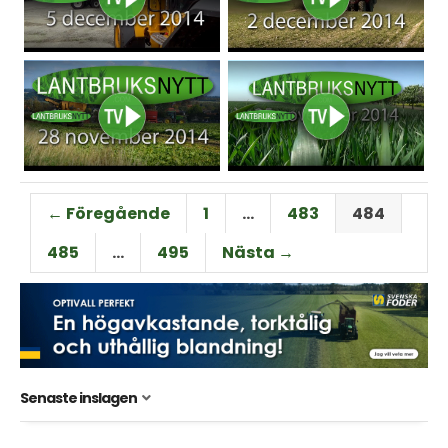
← Föregående
1
…
483
484
485
…
495
Nästa →
Senaste inslagen