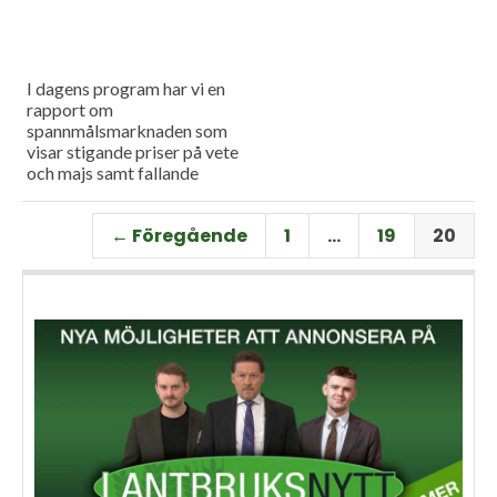
I dagens program har vi en
rapport om
spannmålsmarknaden som
visar stigande priser på vete
och majs samt fallande
priser på soja. Och så har vi
premiär för vårt
← Föregående
1
…
19
20
måndagsprogram med en
längre intervju med Erik
Stjerndahl vd för HIR Skåne,
som berättar om Borgeby
fältdagar.