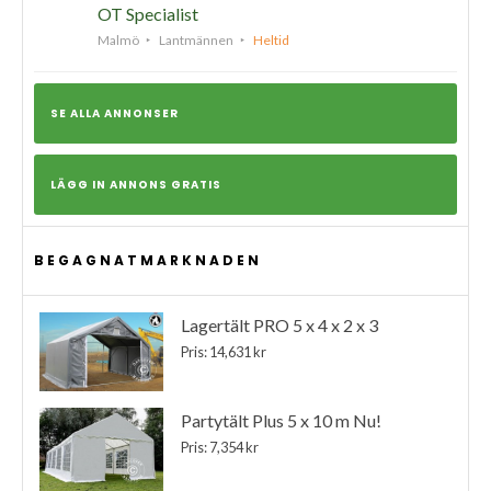
OT Specialist
Malmö
Lantmännen
Heltid
SE ALLA ANNONSER
LÄGG IN ANNONS GRATIS
BEGAGNATMARKNADEN
Lagertält PRO 5 x 4 x 2 x 3
Pris: 14,631 kr
Partytält Plus 5 x 10 m Nu!
Pris: 7,354 kr