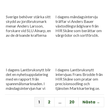
Sverige behöver stärka sitt
I dagens måndagsintervju
skydd av jordbruksmark
träffar vi Anders Bauer
menar Anders Larsson,
växtodlingsrådgivare från
forskare vid SLU Alnarp, en
HIR Skåne som berättar om
av de drivande krafterna
vårgrödor och sortförsök.
bakom föreningen Den
Goda Jorden. Idag är han på
besök i vår måndagsintervju.
Som vanligt rapporterar vi
även från
spannmålsmarknaden.
I dagens Lantbruksnytt blir
I dagens Lantbruksnytt
det en nyhetsuppdatering
intervjuas Frans Brodde från
med en rapport från
HIR Skåne som pratar om
spannmålsmarknaden. I
precisionsodling och
måndagsintervjun har vi
tjänsten Markkartering.se.
besök av Tornums förre vd
Det blir också en
Per Larsson som idag har
nyhetsuppdatering med en
1
2
…
20
Nästa →
rollen som senior advisor på
rapport från
företaget.
spannmålsmarknaden.