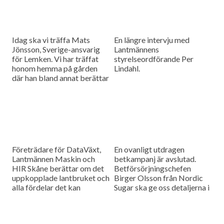
Idag ska vi träffa Mats
En längre intervju med
Jönsson, Sverige-ansvarig
Lantmännens
för Lemken. Vi har träffat
styrelseordförande Per
honom hemma på gården
Lindahl.
där han bland annat berättar
hur det är att kämpa in ett
märke på en marknad som
bitvis kan vara ganska
konservativ.
Företrädare för DataVäxt,
En ovanligt utdragen
Lantmännen Maskin och
betkampanj är avslutad.
HIR Skåne berättar om det
Betförsörjningschefen
uppkopplade lantbruket och
Birger Olsson från Nordic
alla fördelar det kan
Sugar ska ge oss detaljerna i
medföra för ökad kontroll
dagens måndagsintervju.
över såväl maskinerna som
gårdens ekonomi.