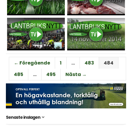
← Föregående
1
…
483
484
485
…
495
Nästa →
Senaste inslagen