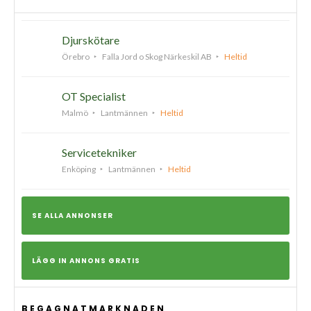
Djurskötare
Örebro
Falla Jord o Skog Närkeskil AB
Heltid
OT Specialist
Malmö
Lantmännen
Heltid
Servicetekniker
Enköping
Lantmännen
Heltid
SE ALLA ANNONSER
LÄGG IN ANNONS GRATIS
BEGAGNATMARKNADEN