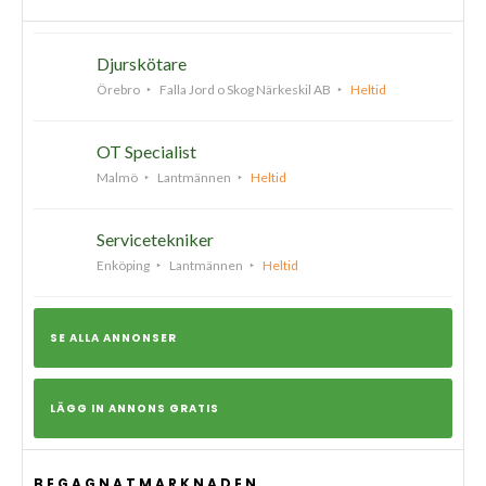
Djurskötare
Örebro
Falla Jord o Skog Närkeskil AB
Heltid
OT Specialist
Malmö
Lantmännen
Heltid
Servicetekniker
Enköping
Lantmännen
Heltid
SE ALLA ANNONSER
LÄGG IN ANNONS GRATIS
BEGAGNATMARKNADEN