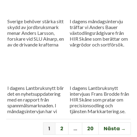
Sverige behöver stärka sitt
I dagens måndagsintervju
skydd av jordbruksmark
träffar vi Anders Bauer
menar Anders Larsson,
växtodlingsrådgivare från
forskare vid SLU Alnarp, en
HIR Skåne som berättar om
av de drivande krafterna
vårgrödor och sortförsök.
bakom föreningen Den
Goda Jorden. Idag är han på
besök i vår måndagsintervju.
Som vanligt rapporterar vi
även från
spannmålsmarknaden.
I dagens Lantbruksnytt blir
I dagens Lantbruksnytt
det en nyhetsuppdatering
intervjuas Frans Brodde från
med en rapport från
HIR Skåne som pratar om
spannmålsmarknaden. I
precisionsodling och
måndagsintervjun har vi
tjänsten Markkartering.se.
besök av Tornums förre vd
Det blir också en
Per Larsson som idag har
nyhetsuppdatering med en
1
2
…
20
Nästa →
rollen som senior advisor på
rapport från
företaget.
spannmålsmarknaden.