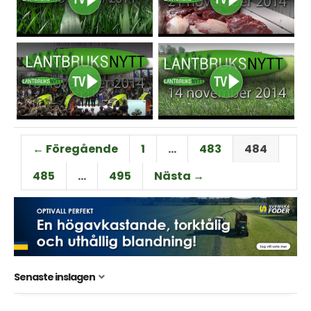
← Föregående
1
…
483
484
485
…
495
Nästa →
Senaste inslagen