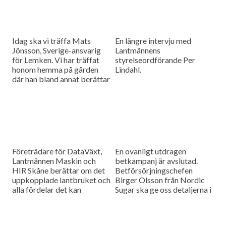
Idag ska vi träffa Mats
En längre intervju med
Jönsson, Sverige-ansvarig
Lantmännens
för Lemken. Vi har träffat
styrelseordförande Per
honom hemma på gården
Lindahl.
där han bland annat berättar
hur det är att kämpa in ett
märke på en marknad som
bitvis kan vara ganska
konservativ.
Företrädare för DataVäxt,
En ovanligt utdragen
Lantmännen Maskin och
betkampanj är avslutad.
HIR Skåne berättar om det
Betförsörjningschefen
uppkopplade lantbruket och
Birger Olsson från Nordic
alla fördelar det kan
Sugar ska ge oss detaljerna i
medföra för ökad kontroll
dagens måndagsintervju.
över såväl maskinerna som
gårdens ekonomi.