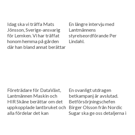
Idag ska vi träffa Mats
En längre intervju med
Jönsson, Sverige-ansvarig
Lantmännens
för Lemken. Vi har träffat
styrelseordförande Per
honom hemma på gården
Lindahl.
där han bland annat berättar
hur det är att kämpa in ett
märke på en marknad som
bitvis kan vara ganska
konservativ.
Företrädare för DataVäxt,
En ovanligt utdragen
Lantmännen Maskin och
betkampanj är avslutad.
HIR Skåne berättar om det
Betförsörjningschefen
uppkopplade lantbruket och
Birger Olsson från Nordic
alla fördelar det kan
Sugar ska ge oss detaljerna i
medföra för ökad kontroll
dagens måndagsintervju.
över såväl maskinerna som
gårdens ekonomi.