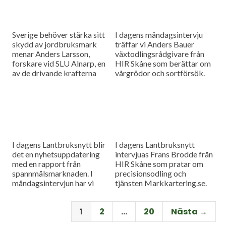
Sverige behöver stärka sitt
I dagens måndagsintervju
skydd av jordbruksmark
träffar vi Anders Bauer
menar Anders Larsson,
växtodlingsrådgivare från
forskare vid SLU Alnarp, en
HIR Skåne som berättar om
av de drivande krafterna
vårgrödor och sortförsök.
bakom föreningen Den
Goda Jorden. Idag är han på
besök i vår måndagsintervju.
Som vanligt rapporterar vi
även från
spannmålsmarknaden.
I dagens Lantbruksnytt blir
I dagens Lantbruksnytt
det en nyhetsuppdatering
intervjuas Frans Brodde från
med en rapport från
HIR Skåne som pratar om
spannmålsmarknaden. I
precisionsodling och
måndagsintervjun har vi
tjänsten Markkartering.se.
besök av Tornums förre vd
Det blir också en
Per Larsson som idag har
nyhetsuppdatering med en
1
2
…
20
Nästa →
rollen som senior advisor på
rapport från
företaget.
spannmålsmarknaden.