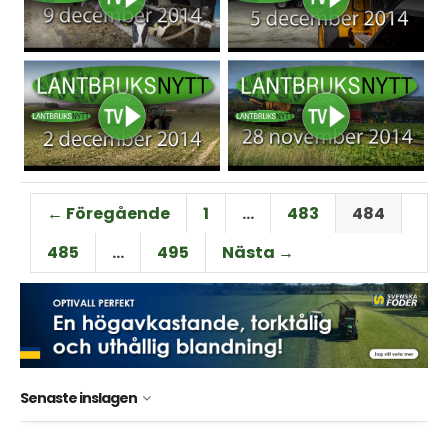
← Föregående
1
…
483
484
485
…
495
Nästa →
Senaste inslagen