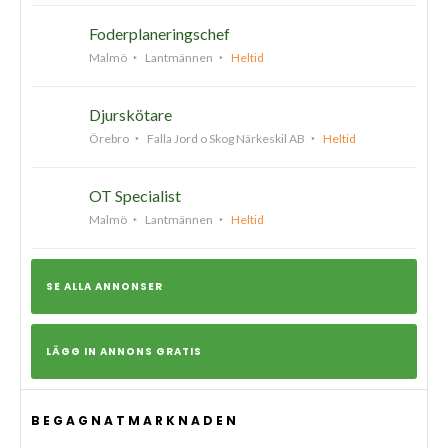
Foderplaneringschef
Malmö
Lantmännen
Heltid
Djurskötare
Örebro
Falla Jord o Skog Närkeskil AB
Heltid
OT Specialist
Malmö
Lantmännen
Heltid
SE ALLA ANNONSER
LÄGG IN ANNONS GRATIS
BEGAGNATMARKNADEN