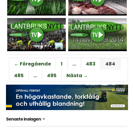
← Föregående
1
…
483
484
485
…
495
Nästa →
Senaste inslagen