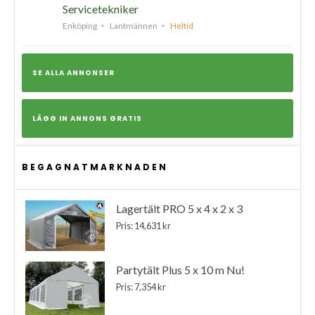
Servicetekniker
Enköping
Lantmännen
Heltid
SE ALLA ANNONSER
LÄGG IN ANNONS GRATIS
BEGAGNATMARKNADEN
Lagertält PRO 5 x 4 x 2 x 3
Pris: 14,631 kr
Partytält Plus 5 x 10 m Nu!
Pris: 7,354 kr