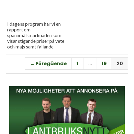
I dagens program har vi en
rapport om
spannmålsmarknaden som
visar stigande priser på vete
och majs samt fallande
priser på soja. Och så har vi
premiär för vårt
← Föregående
1
…
19
20
måndagsprogram med en
längre intervju med Erik
Stjerndahl vd för HIR Skåne,
som berättar om Borgeby
fältdagar.