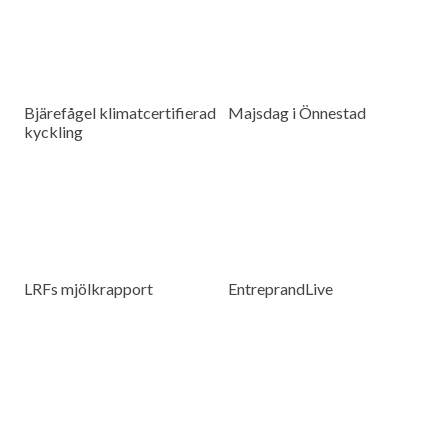
Bjärefågel klimatcertifierad
Majsdag i Önnestad
kyckling
LRFs mjölkrapport
EntreprandLive