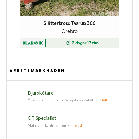
ARBETSMARKNADEN
Djurskötare
Örebro
Falla Jord o Skog Närkeskil AB
Heltid
OT Specialist
Malmö
Lantmännen
Heltid