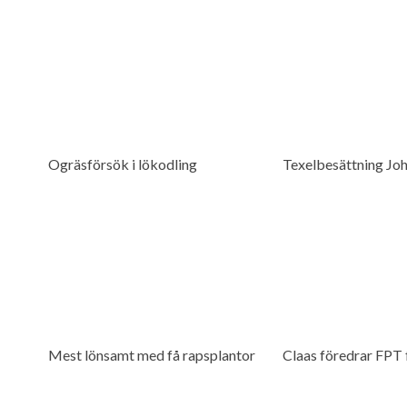
Ogräsförsök i lökodling
Texelbesättning Jo
Mest lönsamt med få rapsplantor
Claas föredrar FPT