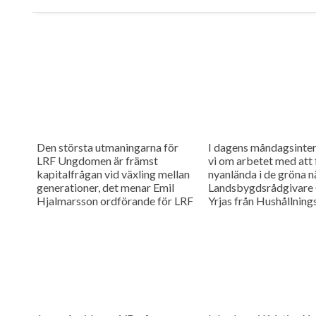
Den största utmaningarna för
I dagens måndagsinter
LRF Ungdomen är främst
vi om arbetet med att 
kapitalfrågan vid växling mellan
nyanlända i de gröna n
generationer, det menar Emil
Landsbygdsrådgivare 
Hjalmarsson ordförande för LRF
Yrjas från Hushållning
Ungdomen Skåne som är gäst i
berättar om matchning
vår måndagsintervju.
Skåne i samarbete me
Arbetsförmedlingen.