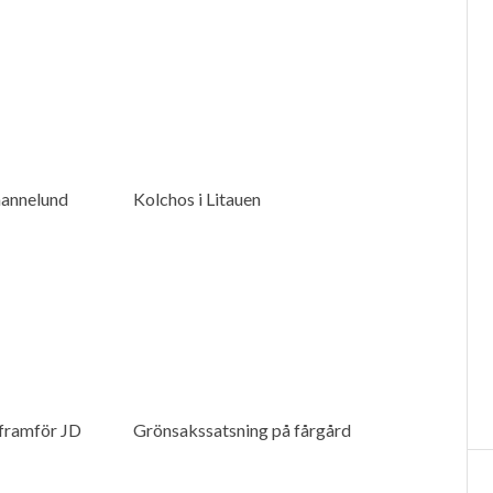
hannelund
Kolchos i Litauen
 framför JD
Grönsakssatsning på fårgård