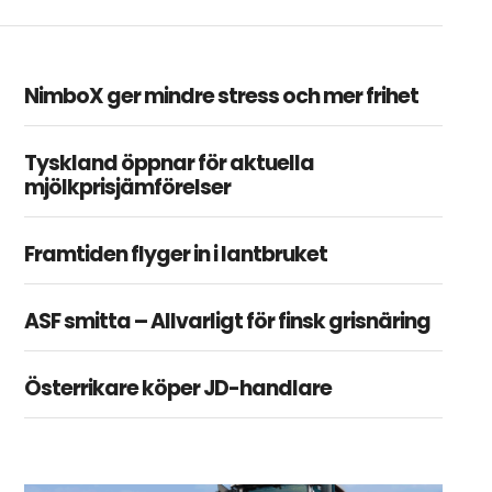
NimboX ger mindre stress och mer frihet
Tyskland öppnar för aktuella
mjölkprisjämförelser
Framtiden flyger in i lantbruket
ASF smitta – Allvarligt för finsk grisnäring
Österrikare köper JD-handlare