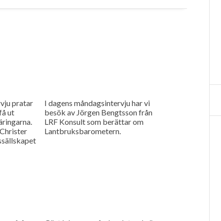
vju pratar
I dagens måndagsintervju har vi
få ut
besök av Jörgen Bengtsson från
äringarna.
LRF Konsult som berättar om
Christer
Lantbruksbarometern.
ssällskapet
sprojekt i
d