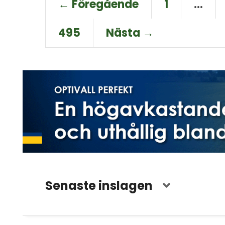
← Föregående
1
…
495
Nästa →
Senaste inslagen