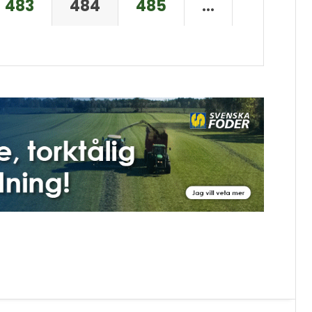
483
484
485
…