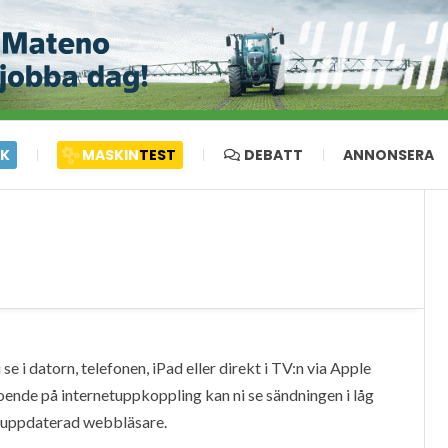
IK
MASKIN
TEST
DEBATT
ANNONSERA
e i datorn, telefonen, iPad eller direkt i TV:n via Apple
oende på internetuppkoppling kan ni se sändningen i låg
en uppdaterad webbläsare.