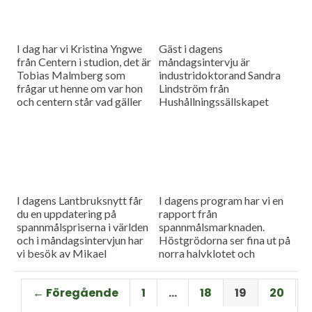
I dag har vi Kristina Yngwe
Gäst i dagens
från Centern i studion, det är
måndagsintervju är
Tobias Malmberg som
industridoktorand Sandra
frågar ut henne om var hon
Lindström från
och centern står vad gäller
Hushållningssällskapet
viktiga lantbruksfrågor, och
Skåne. Hon ger konkreta
så en rapport från
tips till lantbrukare som
spannmålsmarknaden där
sysslar med oljeväxter. Vi
priset på vete och majs går
har också en färsk rapport
upp.
från spannmålsmarknaden.
I dagens Lantbruksnytt får
I dagens program har vi en
du en uppdatering på
rapport från
spannmålspriserna i världen
spannmålsmarknaden.
och i måndagsintervjun har
Höstgrödorna ser fina ut på
vi besök av Mikael
norra halvklotet och
Jeppsson, spannmålschef på
vårbruket flyter på bra.
Lantmännen.
Gäst i vår måndagsintervju
← Föregående
1
…
18
19
20
är Torbjörn Lithell från HK
Scan som berättar om