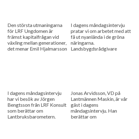
Den största utmaningarna
I dagens måndagsintervju
för LRF Ungdomen är
pratar vi om arbetet med att
främst kapitalfrågan vid
få ut nyanlända i de gröna
växling mellan generationer,
näringarna.
det menar Emil Hjalmarsson
Landsbygdsrådgivare
ordförande för LRF
Christer Yrjas från
Ungdomen Skåne som är
Hushållningssällskapet
gäst i vår måndagsintervju.
berättar om
matchningsprojekt i Skåne i
samarbete med
Arbetsförmedlingen.
I dagens måndagsintervju
Jonas Arvidsson, VD på
har vi besök av Jörgen
Lantmännen Maskin, är vår
Bengtsson från LRF Konsult
gäst i dagens
som berättar om
måndagsintervju. Han
Lantbruksbarometern.
berättar om
lantbruksmaskinbranschen
och alla de förändringar som
sker där.