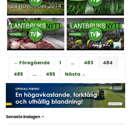
← Föregående
1
…
483
484
485
…
495
Nästa →
Senaste inslagen