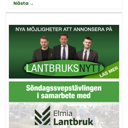
Nästa →
animalieproduktionen och
slakteribranchens
utmaningar framöver.