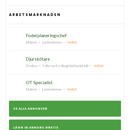
ARBETSMARKNADEN
Foderplaneringschef
Malmö
Lantmännen
Heltid
Djurskötare
Örebro
Falla Jord o Skog Närkeskil AB
Heltid
OT Specialist
Malmö
Lantmännen
Heltid
SE ALLA ANNONSER
LÄGG IN ANNONS GRATIS