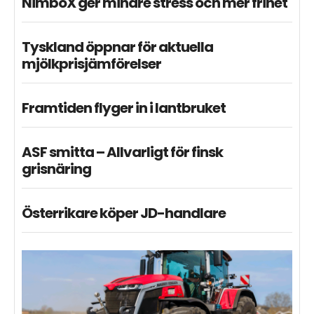
NimboX ger mindre stress och mer frihet
Tyskland öppnar för aktuella
mjölkprisjämförelser
Framtiden flyger in i lantbruket
ASF smitta – Allvarligt för finsk
grisnäring
Österrikare köper JD-handlare