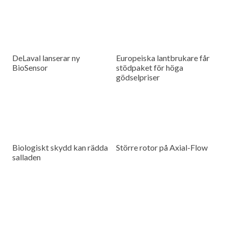
DeLaval lanserar ny
Europeiska lantbrukare får
BioSensor
stödpaket för höga
gödselpriser
Biologiskt skydd kan rädda
Större rotor på Axial-Flow
salladen