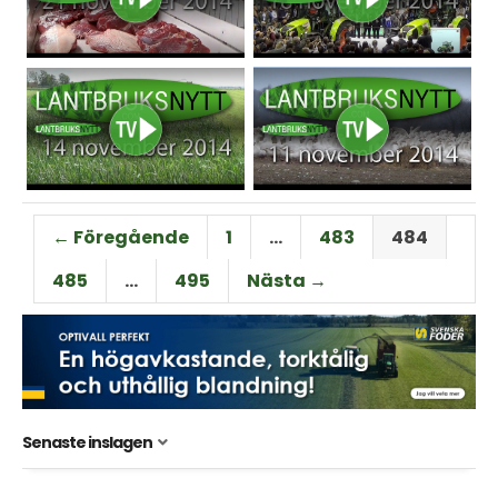
← Föregående
1
…
483
484
485
…
495
Nästa →
Senaste inslagen