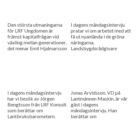
Den största utmaningarna
I dagens måndagsintervju
för LRF Ungdomen är
pratar vi om arbetet med att
främst kapitalfrågan vid
få ut nyanlända i de gröna
växling mellan generationer,
näringarna.
det menar Emil Hjalmarsson
Landsbygdsrådgivare
ordförande för LRF
Christer Yrjas från
Ungdomen Skåne som är
Hushållningssällskapet
gäst i vår måndagsintervju.
berättar om
matchningsprojekt i Skåne i
samarbete med
Arbetsförmedlingen.
I dagens måndagsintervju
Jonas Arvidsson, VD på
har vi besök av Jörgen
Lantmännen Maskin, är vår
Bengtsson från LRF Konsult
gäst i dagens
som berättar om
måndagsintervju. Han
Lantbruksbarometern.
berättar om
lantbruksmaskinbranschen
och alla de förändringar som
sker där.