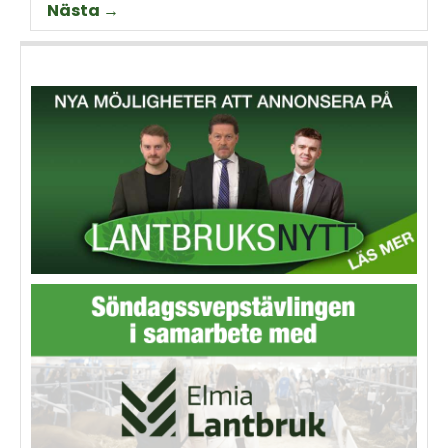
Nästa →
animalieproduktionen och
slakteribranchens
utmaningar framöver.