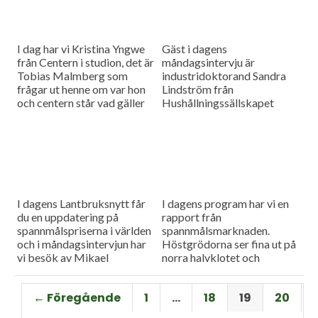
I dag har vi Kristina Yngwe
Gäst i dagens
från Centern i studion, det är
måndagsintervju är
Tobias Malmberg som
industridoktorand Sandra
frågar ut henne om var hon
Lindström från
och centern står vad gäller
Hushållningssällskapet
viktiga lantbruksfrågor, och
Skåne. Hon ger konkreta
så en rapport från
tips till lantbrukare som
spannmålsmarknaden där
sysslar med oljeväxter. Vi
priset på vete och majs går
har också en färsk rapport
upp.
från spannmålsmarknaden.
I dagens Lantbruksnytt får
I dagens program har vi en
du en uppdatering på
rapport från
spannmålspriserna i världen
spannmålsmarknaden.
och i måndagsintervjun har
Höstgrödorna ser fina ut på
vi besök av Mikael
norra halvklotet och
Jeppsson, spannmålschef på
vårbruket flyter på bra.
Lantmännen.
Gäst i vår måndagsintervju
← Föregående
1
…
18
19
20
är Torbjörn Lithell från HK
Scan som berättar om