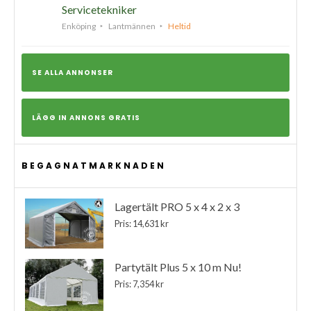
Servicetekniker
Enköping
Lantmännen
Heltid
SE ALLA ANNONSER
LÄGG IN ANNONS GRATIS
BEGAGNATMARKNADEN
Lagertält PRO 5 x 4 x 2 x 3
Pris: 14,631 kr
Partytält Plus 5 x 10 m Nu!
Pris: 7,354 kr