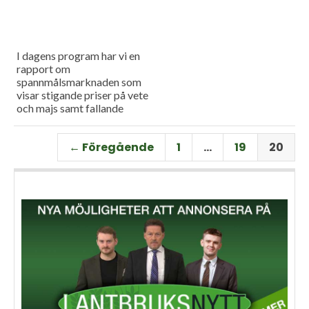
I dagens program har vi en
rapport om
spannmålsmarknaden som
visar stigande priser på vete
och majs samt fallande
priser på soja. Och så har vi
premiär för vårt
← Föregående
1
…
19
20
måndagsprogram med en
längre intervju med Erik
Stjerndahl vd för HIR Skåne,
som berättar om Borgeby
fältdagar.