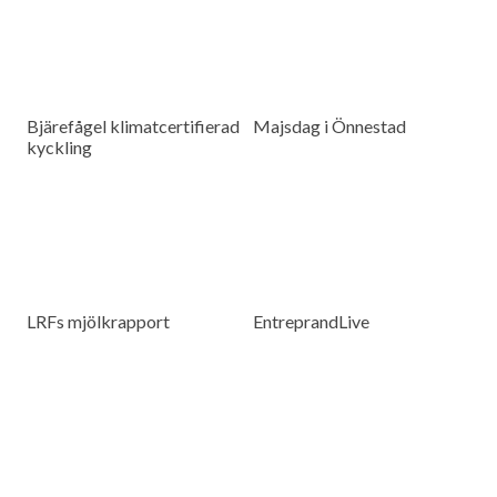
Bjärefågel klimatcertifierad
Majsdag i Önnestad
kyckling
LRFs mjölkrapport
EntreprandLive