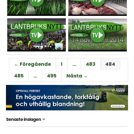
← Föregående
1
…
483
484
485
…
495
Nästa →
Senaste inslagen