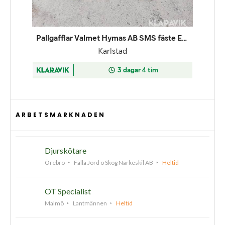
ARBETSMARKNADEN
Djurskötare
Örebro
Falla Jord o Skog Närkeskil AB
Heltid
OT Specialist
Malmö
Lantmännen
Heltid