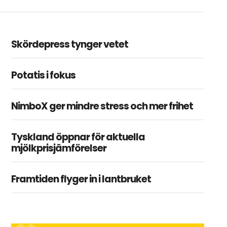
Skördepress tynger vetet
Potatis i fokus
NimboX ger mindre stress och mer frihet
Tyskland öppnar för aktuella
mjölkprisjämförelser
Framtiden flyger in i lantbruket