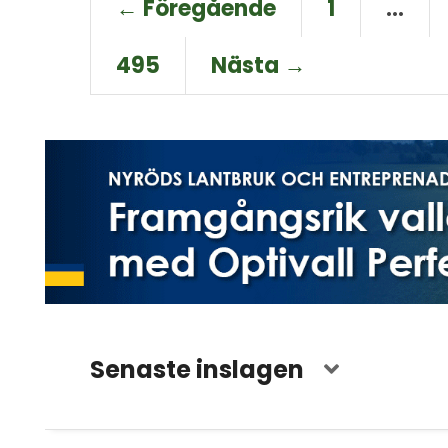
← Föregående
1
…
495
Nästa →
Senaste inslagen