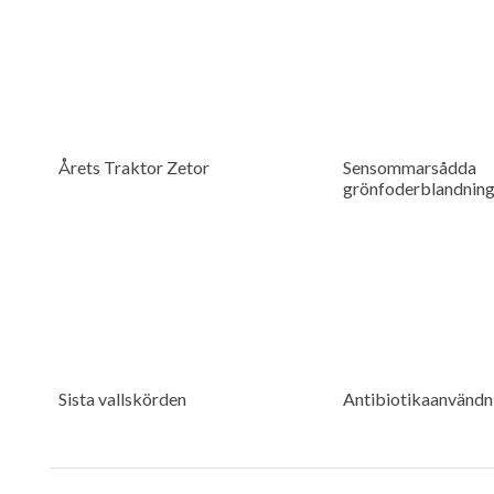
Årets Traktor Zetor
Sensommarsådda
grönfoderblandninga
Sista vallskörden
Antibiotikaanvändn