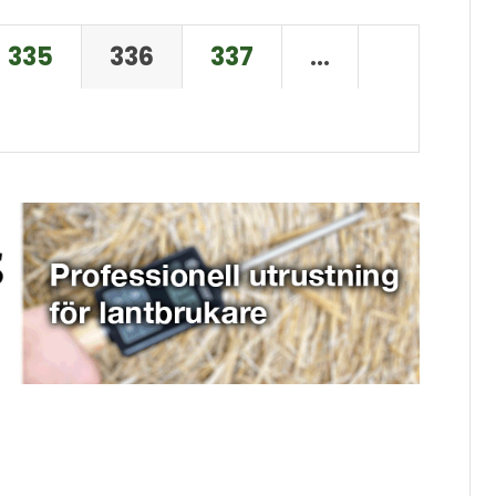
335
336
337
…