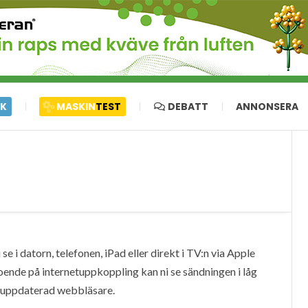
IK
MASKIN
TEST
DEBATT
ANNONSERA
e i datorn, telefonen, iPad eller direkt i TV:n via Apple
oende på internetuppkoppling kan ni se sändningen i låg
en uppdaterad webbläsare.