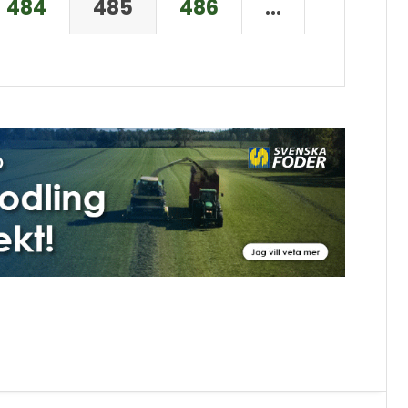
484
485
486
…