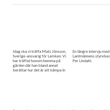
Idag ska vi träffa Mats Jönsson,
En längre intervju med
Sverige-ansvarig för Lemken. Vi
Lantmännens styrelse
har träffat honom hemma på
Per Lindahl.
gården där han bland annat
berättar hur det är att kämpa in
ett märke på en marknad som
bitvis kan vara ganska
konservativ.