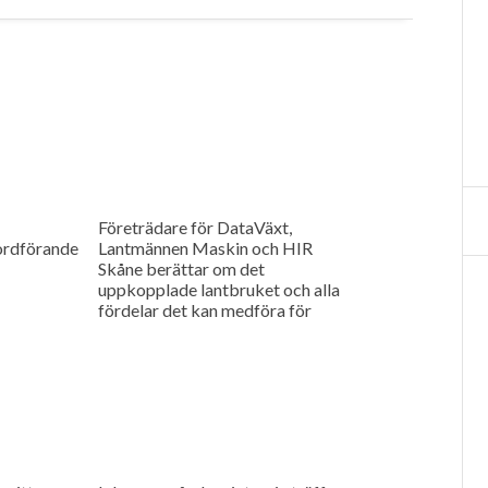
Företrädare för DataVäxt,
ordförande
Lantmännen Maskin och HIR
Skåne berättar om det
uppkopplade lantbruket och alla
fördelar det kan medföra för
ökad kontroll över såväl
maskinerna som gårdens
ekonomi.