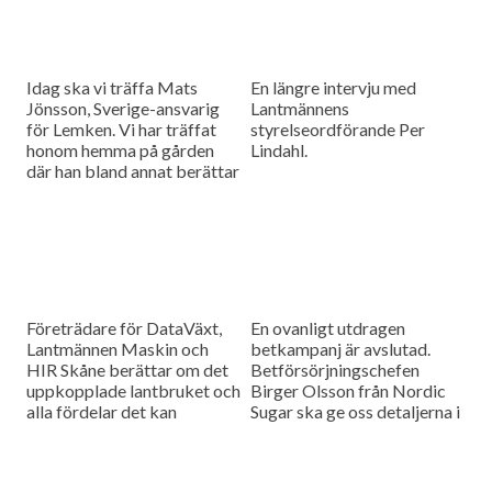
Idag ska vi träffa Mats
En längre intervju med
Jönsson, Sverige-ansvarig
Lantmännens
för Lemken. Vi har träffat
styrelseordförande Per
honom hemma på gården
Lindahl.
där han bland annat berättar
hur det är att kämpa in ett
märke på en marknad som
bitvis kan vara ganska
konservativ.
Företrädare för DataVäxt,
En ovanligt utdragen
Lantmännen Maskin och
betkampanj är avslutad.
HIR Skåne berättar om det
Betförsörjningschefen
uppkopplade lantbruket och
Birger Olsson från Nordic
alla fördelar det kan
Sugar ska ge oss detaljerna i
medföra för ökad kontroll
dagens måndagsintervju.
över såväl maskinerna som
gårdens ekonomi.