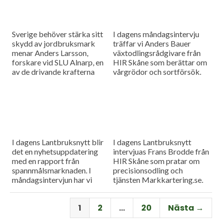
Sverige behöver stärka sitt
I dagens måndagsintervju
skydd av jordbruksmark
träffar vi Anders Bauer
menar Anders Larsson,
växtodlingsrådgivare från
forskare vid SLU Alnarp, en
HIR Skåne som berättar om
av de drivande krafterna
vårgrödor och sortförsök.
bakom föreningen Den
Goda Jorden. Idag är han på
besök i vår måndagsintervju.
Som vanligt rapporterar vi
även från
spannmålsmarknaden.
I dagens Lantbruksnytt blir
I dagens Lantbruksnytt
det en nyhetsuppdatering
intervjuas Frans Brodde från
med en rapport från
HIR Skåne som pratar om
spannmålsmarknaden. I
precisionsodling och
måndagsintervjun har vi
tjänsten Markkartering.se.
besök av Tornums förre vd
Det blir också en
Per Larsson som idag har
nyhetsuppdatering med en
1
2
…
20
Nästa →
rollen som senior advisor på
rapport från
företaget.
spannmålsmarknaden.