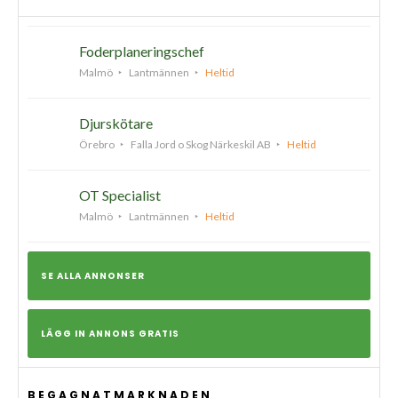
Foderplaneringschef
Malmö
Lantmännen
Heltid
Djurskötare
Örebro
Falla Jord o Skog Närkeskil AB
Heltid
OT Specialist
Malmö
Lantmännen
Heltid
SE ALLA ANNONSER
LÄGG IN ANNONS GRATIS
BEGAGNATMARKNADEN