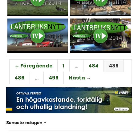
← Föregående
1
…
484
485
486
…
495
Nästa →
Senaste inslagen