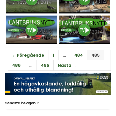
← Föregående
1
…
484
485
486
…
495
Nästa →
Senaste inslagen