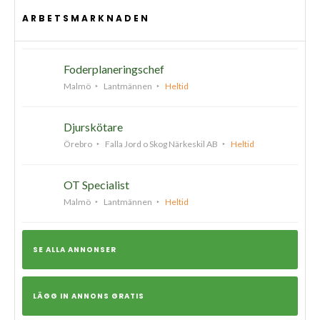
ARBETSMARKNADEN
Foderplaneringschef
Malmö
Lantmännen
Heltid
Djurskötare
Örebro
Falla Jord o Skog Närkeskil AB
Heltid
OT Specialist
Malmö
Lantmännen
Heltid
SE ALLA ANNONSER
LÄGG IN ANNONS GRATIS