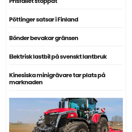
Prisfallet stoppat
Pöttinger satsar i Finland
Bönder bevakar gränsen
Elektrisk lastbil på svenskt lantbruk
Kinesiska minigrävare tar plats på
marknaden