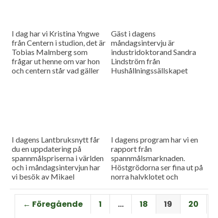
I dag har vi Kristina Yngwe
Gäst i dagens
från Centern i studion, det är
måndagsintervju är
Tobias Malmberg som
industridoktorand Sandra
frågar ut henne om var hon
Lindström från
och centern står vad gäller
Hushållningssällskapet
viktiga lantbruksfrågor, och
Skåne. Hon ger konkreta
så en rapport från
tips till lantbrukare som
spannmålsmarknaden där
sysslar med oljeväxter. Vi
priset på vete och majs går
har också en färsk rapport
upp.
från spannmålsmarknaden.
I dagens Lantbruksnytt får
I dagens program har vi en
du en uppdatering på
rapport från
spannmålspriserna i världen
spannmålsmarknaden.
och i måndagsintervjun har
Höstgrödorna ser fina ut på
vi besök av Mikael
norra halvklotet och
Jeppsson, spannmålschef på
vårbruket flyter på bra.
Lantmännen.
Gäst i vår måndagsintervju
← Föregående
1
…
18
19
20
är Torbjörn Lithell från HK
Scan som berättar om