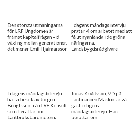
Den största utmaningarna
I dagens måndagsintervju
för LRF Ungdomen är
pratar vi om arbetet med att
främst kapitalfrågan vid
få ut nyanlända i de gröna
växling mellan generationer,
näringarna.
det menar Emil Hjalmarsson
Landsbygdsrådgivare
ordförande för LRF
Christer Yrjas från
Ungdomen Skåne som är
Hushållningssällskapet
gäst i vår måndagsintervju.
berättar om
matchningsprojekt i Skåne i
samarbete med
Arbetsförmedlingen.
I dagens måndagsintervju
Jonas Arvidsson, VD på
har vi besök av Jörgen
Lantmännen Maskin, är vår
Bengtsson från LRF Konsult
gäst i dagens
som berättar om
måndagsintervju. Han
Lantbruksbarometern.
berättar om
lantbruksmaskinbranschen
och alla de förändringar som
sker där.