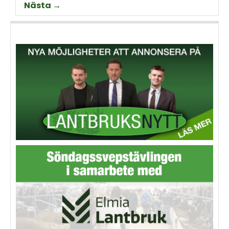
Nästa →
animalieproduktionen och
slakteribranchens
utmaningar framöver.