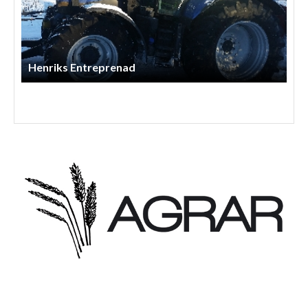
Lindbergs Entreprenad Och Gårdstjänst