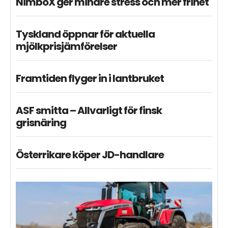
NimboX ger mindre stress och mer frihet
Tyskland öppnar för aktuella
mjölkprisjämförelser
Framtiden flyger in i lantbruket
ASF smitta – Allvarligt för finsk
grisnäring
Österrikare köper JD-handlare