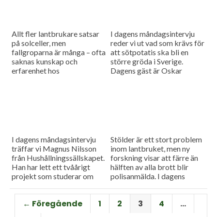
maskiner, samla in data över
arbete samt göra all
information tillgänglig för
dem som har behov av den.
Allt fler lantbrukare satsar
I dagens måndagsintervju
Vi har också...
på solceller, men
reder vi ut vad som krävs för
fallgroparna är många – ofta
att sötpotatis ska bli en
saknas kunskap och
större gröda i Sverige.
erfarenhet hos
Dagens gäst är Oskar
installatörerna. Vi har bjudit
Hansson från HIR Skåne.
in Ola Carlsson från
Som vanligt blir det även en
Länsförsäkringar för att ta
nyhetsuppdatering med en
reda på hur man enklast
rapport från
undviker problemen.
spannmålsmarknaden.
I dagens måndagsintervju
Stölder är ett stort problem
träffar vi Magnus Nilsson
inom lantbruket, men ny
från Hushållningssällskapet.
forskning visar att färre än
Han har lett ett tvåårigt
hälften av alla brott blir
projekt som studerar om
polisanmälda. I dagens
man kan utesluta fosforn i
måndagsintervju ska Stina
startgivan för fodermajs.
Bengtsson berätta mer om
← Föregående
1
2
3
4
…
Det skulle kunna leda till
sin studie bland 570
mindre övergödning och att
lantbrukare,