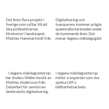
Det finns flera projekt i
Digitalisering och
Sverige som syftar till att
transparens kommer prägla
öka pollinatörernas
spannmålsmarknaden under
förekomst i landskapet.
de kommande åren. Det
Mattias Hammarstedt från
menar dagens måndagsgäst
HIR Skåne ska berätta om
Felicia Bindekrans som är
några av dem i dagens
marknadsansvarig och
måndagsintervju.
medgrundare på Skira. Som
vanligt innehåller dagens
program även en
nyhetsuppdatering med det
senaste från
I dagens måndagsintervju
I dagens måndagsintervju
spannmålsmarknaden.
har Anders Niléhn besök av
möter vi experten som ska
Mattias Andersson från
spetsa LRF:s
DataVäxt för samtal om
hållbarhetsarbete.
lantbrukets digitalisering.
Något som inte längre
undgår någon då data
används för att styra