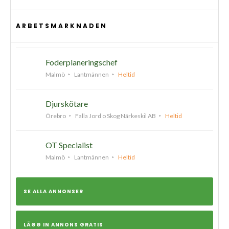
ARBETSMARKNADEN
Foderplaneringschef
Malmö
Lantmännen
Heltid
Djurskötare
Örebro
Falla Jord o Skog Närkeskil AB
Heltid
OT Specialist
Malmö
Lantmännen
Heltid
SE ALLA ANNONSER
LÄGG IN ANNONS GRATIS