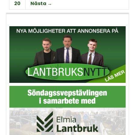
20
Nästa →
odlaren sparar pengar.
maskinentreprenörer och
åkare.