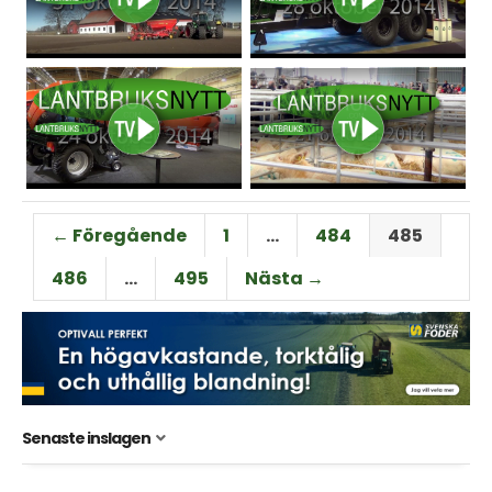
← Föregående
1
…
484
485
486
…
495
Nästa →
Senaste inslagen