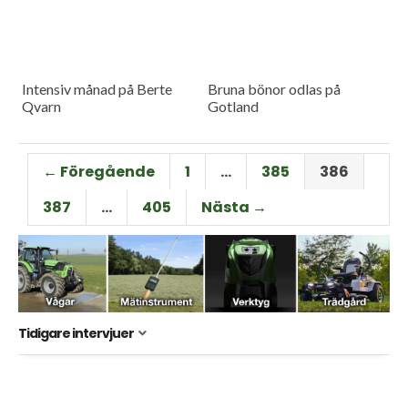
Intensiv månad på Berte
Bruna bönor odlas på
Qvarn
Gotland
← Föregående
1
…
385
386
387
…
405
Nästa →
Tidigare intervjuer