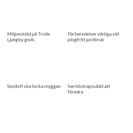
Miljonstöld på Trolle
Förberedelser viktiga vid
Ljungby gods
plogfritt jordbruk
Sexdoft ska locka myggan
Sen höstrapssådd att
föredra