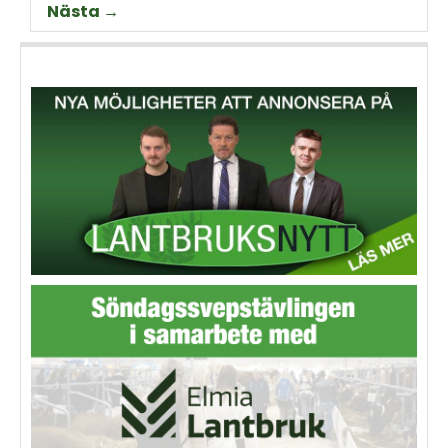
Nästa →
Thorell som började odla
Machinery?
grödan redan på 70-talet.