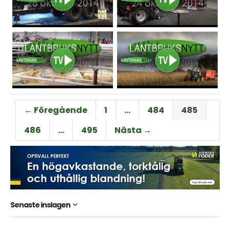
← Föregående
1
…
484
485
486
…
495
Nästa →
Senaste inslagen