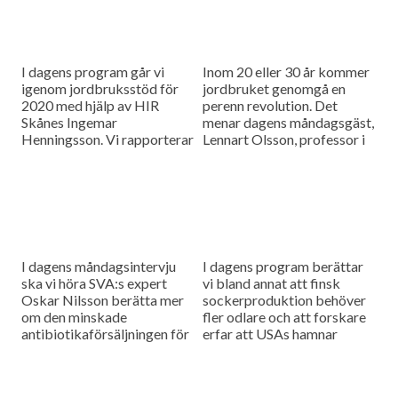
I dagens program går vi
Inom 20 eller 30 år kommer
igenom jordbruksstöd för
jordbruket genomgå en
2020 med hjälp av HIR
perenn revolution. Det
Skånes Ingemar
menar dagens måndagsgäst,
Henningsson. Vi rapporterar
Lennart Olsson, professor i
också från
hållbarhetsvetenskap vid
spannmålsmarknaden.
Lunds universitet.
I dagens måndagsintervju
I dagens program berättar
ska vi höra SVA:s expert
vi bland annat att finsk
Oskar Nilsson berätta mer
sockerproduktion behöver
om den minskade
fler odlare och att forskare
antibiotikaförsäljningen för
erfar att USAs hamnar
djuranvändning i EU.
bombarderas med afrikansk
svinpest.