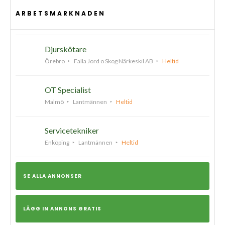
ARBETSMARKNADEN
Djurskötare
Örebro
Falla Jord o Skog Närkeskil AB
Heltid
OT Specialist
Malmö
Lantmännen
Heltid
Servicetekniker
Enköping
Lantmännen
Heltid
SE ALLA ANNONSER
LÄGG IN ANNONS GRATIS