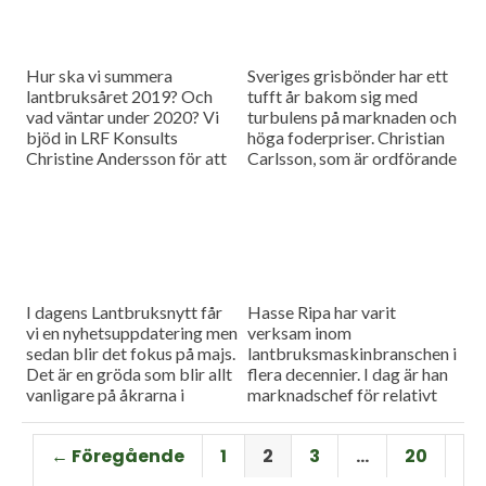
Hur ska vi summera
Sveriges grisbönder har ett
lantbruksåret 2019? Och
tufft år bakom sig med
vad väntar under 2020? Vi
turbulens på marknaden och
bjöd in LRF Konsults
höga foderpriser. Christian
Christine Andersson för att
Carlsson, som är ordförande
reda ut några av
för Skånes och Blekinges
frågetecknen i dagens
grisproducenter, vågar ändå
måndagsintervju
se positivt på det
kommande året. Hör mer i
dagens måndagsintervju.
I dagens Lantbruksnytt får
Hasse Ripa har varit
vi en nyhetsuppdatering men
verksam inom
sedan blir det fokus på majs.
lantbruksmaskinbranschen i
Det är en gröda som blir allt
flera decennier. I dag är han
vanligare på åkrarna i
marknadschef för relativt
framför allt Sydsverige. En
nystartade Swedish Agro
som vet allt om majsens
Machinery med
← Föregående
1
2
3
…
20
fördelar, men också om
huvudagenturen Claas. Hur
majsens utmaningar, är Hans
går det för Swedish Agro