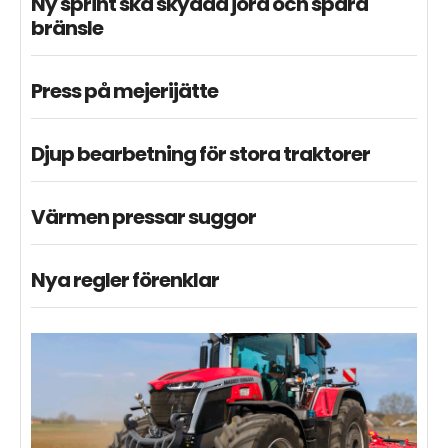
Ny sprint ska skydda jord och spara
bränsle
Press på mejerijätte
Djup bearbetning för stora traktorer
Värmen pressar suggor
Nya regler förenklar