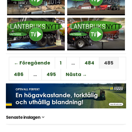
← Föregående
1
…
484
485
486
…
495
Nästa →
Senaste inslagen