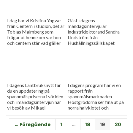
I dag har vi Kristina Yngwe
Gäst i dagens
från Centern i studion, det är
måndagsintervju är
Tobias Malmberg som
industridoktorand Sandra
frågar ut henne om var hon
Lindström från
och centern står vad gäller
Hushållningssällskapet
viktiga lantbruksfrågor, och
Skåne. Hon ger konkreta
så en rapport från
tips till lantbrukare som
spannmålsmarknaden där
sysslar med oljeväxter. Vi
priset på vete och majs går
har också en färsk rapport
upp.
från spannmålsmarknaden.
I dagens Lantbruksnytt får
I dagens program har vi en
du en uppdatering på
rapport från
spannmålspriserna i världen
spannmålsmarknaden.
och i måndagsintervjun har
Höstgrödorna ser fina ut på
vi besök av Mikael
norra halvklotet och
Jeppsson, spannmålschef på
vårbruket flyter på bra.
Lantmännen.
Gäst i vår måndagsintervju
← Föregående
1
…
18
19
20
är Torbjörn Lithell från HK
Scan som berättar om