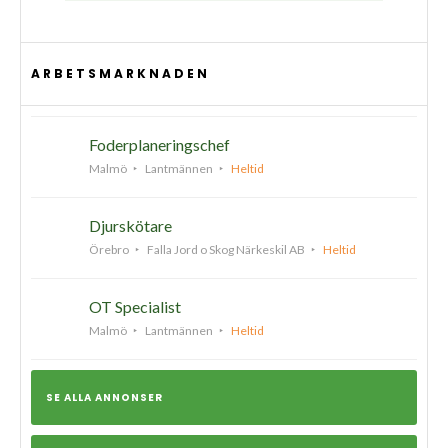
ARBETSMARKNADEN
Foderplaneringschef
Malmö
Lantmännen
Heltid
Djurskötare
Örebro
Falla Jord o Skog Närkeskil AB
Heltid
OT Specialist
Malmö
Lantmännen
Heltid
SE ALLA ANNONSER