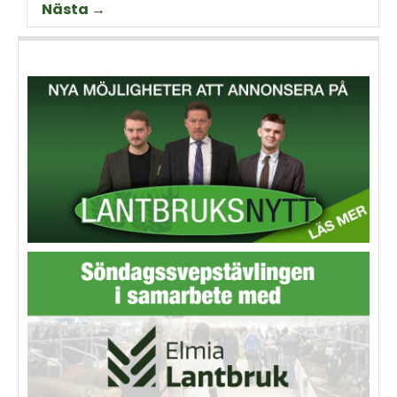
Nästa →
animalieproduktionen och
slakteribranchens
utmaningar framöver.