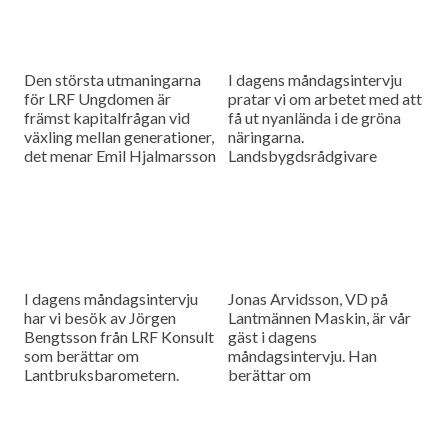
Den största utmaningarna
I dagens måndagsintervju
för LRF Ungdomen är
pratar vi om arbetet med att
främst kapitalfrågan vid
få ut nyanlända i de gröna
växling mellan generationer,
näringarna.
det menar Emil Hjalmarsson
Landsbygdsrådgivare
ordförande för LRF
Christer Yrjas från
Ungdomen Skåne som är
Hushållningssällskapet
gäst i vår måndagsintervju.
berättar om
matchningsprojekt i Skåne i
samarbete med
Arbetsförmedlingen.
I dagens måndagsintervju
Jonas Arvidsson, VD på
har vi besök av Jörgen
Lantmännen Maskin, är vår
Bengtsson från LRF Konsult
gäst i dagens
som berättar om
måndagsintervju. Han
Lantbruksbarometern.
berättar om
lantbruksmaskinbranschen
och alla de förändringar som
sker där.